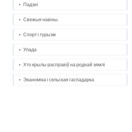
Падзеі
Свежыя навіны
Спорт і турызм
Улада
Хто крылы расправіў на роднай зямлі
Эканоміка і сельская гаспадарка