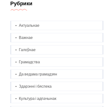
Рубрики
Актуальнае
Важнае
Галоўнае
Грамадства
Да ведама грамадзян
Здарэнні і бяспека
Культура і адпачынак