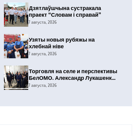
Дзятлаўшчына сустракала
праект “Словам і справай”
7 августа, 2026
Узяты новыя рубяжы на
хлебнай ніве
7 августа, 2026
Торговля на селе и перспективы
БелОМО. Александр Лукашенко
посетил Вилейский район
7 августа, 2026