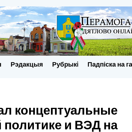
ы
Рэдакцыя
Рубрыкi
Падпіска на г
ал концептуальные
 политике и ВЭД на