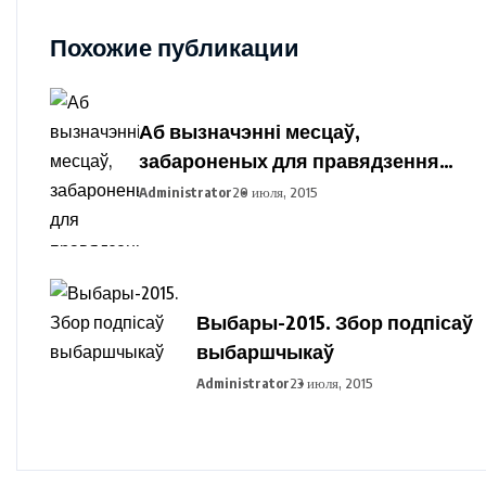
Похожие публикации
Аб вызначэнні месцаў,
забароненых для правядзення
пікетавання з мэтай збору
Administrator
20 июля, 2015
подпісаў выбаршчыкаў па
вылучэнні кандыдатаў у
прэзідэнты Рэспублікі Беларусь
Выбары-2015. Збор подпісаў
выбаршчыкаў
Administrator
23 июля, 2015