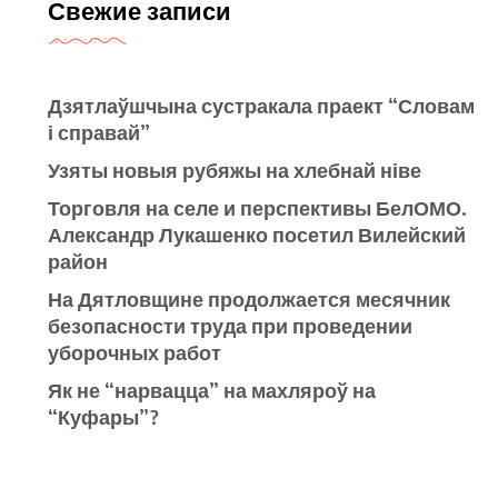
Свежие записи
Дзятлаўшчына сустракала праект “Словам
і справай”
Узяты новыя рубяжы на хлебнай ніве
Торговля на селе и перспективы БелОМО.
Александр Лукашенко посетил Вилейский
район
На Дятловщине продолжается месячник
безопасности труда при проведении
уборочных работ
Як не “нарвацца” на махляроў на
“Куфары”?