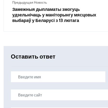
Предыдущая Новость
Замежныя дыпламаты змогуць
удзельнічаць у маніторынгу мясцовых
выбараў у Беларусі з 13 лютага
Оставить ответ