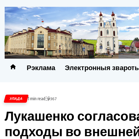
Рэклама
Электронныя зварот
1 min read
УЛАДА
367
Лукашенко согласов
подходы во внешней