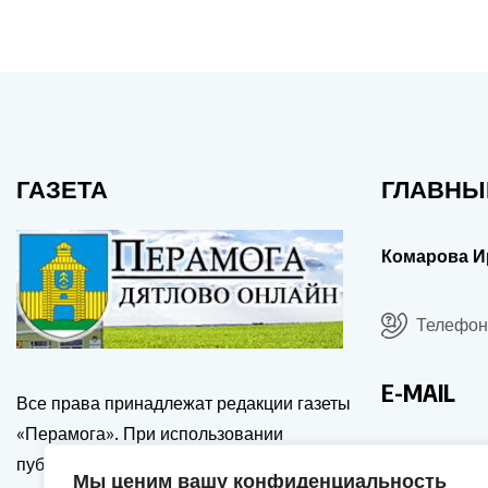
ГАЗЕТА
ГЛАВНЫ
Комарова И
Телефон:
E-MAIL
Все права принадлежат редакции газеты
«Перамога». При использовании
drgp@dia
публикаций сайта, ссылка на источник и
Мы ценим вашу конфиденциальность