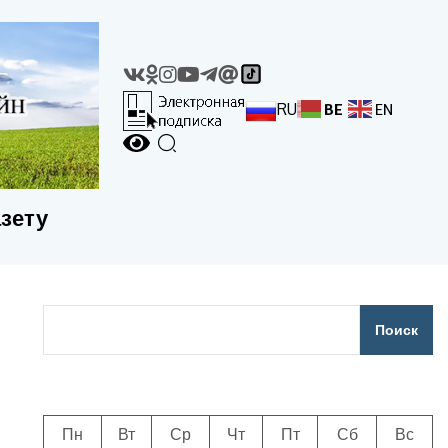
RU
BE
EN
азету
Поиск
Пн
Вт
Ср
Чт
Пт
Сб
Вс