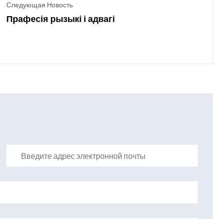
Следующая Новость
Прафесія рызыкі і адвагі