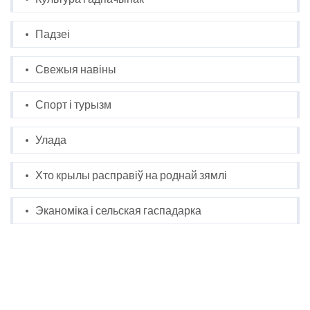
Падзеі
Свежыя навіны
Спорт і турызм
Улада
Хто крылы расправіў на роднай зямлі
Эканоміка і сельская гаспадарка