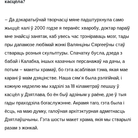
касцёла?
– Да дэкаратыўнай творчасці мяне падштурхнула само
жыццё: калі ў 2000 годзе я перанёс хваробу, доктар параіў
мне знайсці занятак, каб увесь час трэніраваць мозг, тады
пры дапамозе любімай жонкі Валянціны Сяргееўны стаў
ствараць розныя скульптуры. Спачатку бусла, дзеда з
бабай і Калабка, іншых казачных персанажаў на дачы, а
потым – макеты храмаў, бо гэта асаблівая тэма, якая мае
карані ў маім дзяцінстве. Наша сям’я была рэлігійнай, і
кожную нядзелю мы хадзілі за 18 кіламетраў пешшу ў
касцёл у Дзятлава, бо ён быў адзіным у раёне, дзе ў тыя
гады праходзіла богаслужэнне. Акрамя таго, гэта была і
ёсць, на маю думку, галоўная архітэктурная адметнасць
Дзятлаўшчыны. Гэта шосты макет храма, якія мы стварылі
разам з жонкай.