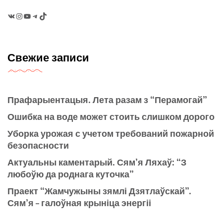
VK
Instagram
YouTube
Telegram
TikTok
Свежие записи
Прафарыентацыя. Лета разам з “Перамогай”
Ошибка на воде может стоить слишком дорого
Уборка урожая с учетом требований пожарной
безопасности
Актуальны каментарый. Сям’я Ляхаў: “З
любоўю да роднага куточка”
Праект “Жамчужыны зямлі Дзятлаўскай”.
Сям’я – галоўная крыніца энергіі