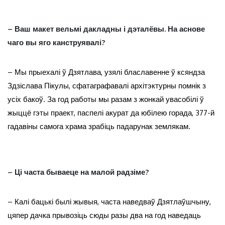
– Ваш макет вельмі дакладны і дэталёвы. На аснове
чаго вы яго канструявалі?
– Мы прыехалі ў Дзятлава, узялі блаславенне ў ксяндза
Здзіслава Пікулы, сфатаграфавалі архітэктурны помнік з
усіх бакоў. За год работы мы разам з жонкай увасобілі ў
жыццё гэты праект, паспелі акурат да юбілею горада, 377-й
гадавіны самога храма зрабіць падарунак землякам.
– Ці часта бываеце на малой радзіме?
– Калі бацькі былі жывыя, часта наведваў Дзятлаўшчыну,
цяпер дачка прывозіць сюды разы два на год наведаць