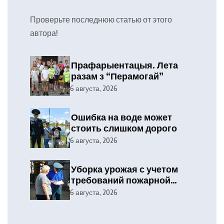
Проверьте последнюю статью от этого
автора!
Прафарыентацыя. Лета
разам з “Перамогай”
6 августа, 2026
Ошибка на воде может
стоить слишком дорого
6 августа, 2026
Уборка урожая с учетом
требований пожарной
безопасности
6 августа, 2026