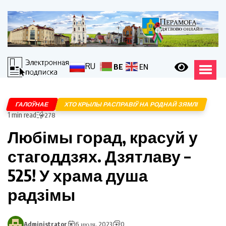
RU
BE
EN
ГАЛОЎНАЕ
ХТО КРЫЛЫ РАСПРАВІЎ НА РОДНАЙ ЗЯМЛІ
1 min read
278
Любімы горад, красуй у
стагоддзях. Дзятлаву –
525! У храма душа
радзімы
Administrator
6 июля, 2023
0