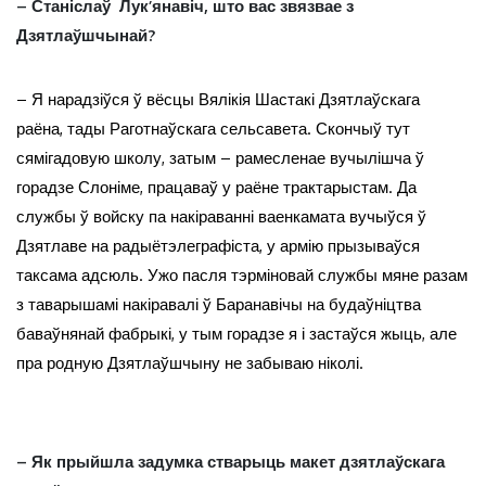
– Станіслаў Лук’янавіч, што вас звязвае з
Дзятлаўшчынай?
– Я нарадзіўся ў вёсцы Вялікія Шастакі Дзятлаўскага
раёна, тады Раготнаўскага сельсавета. Скончыў тут
сямігадовую школу, затым – рамесленае вучылішча ў
горадзе Слоніме, працаваў у раёне трактарыстам. Да
службы ў войску па накіраванні ваенкамата вучыўся ў
Дзятлаве на радыётэлеграфіста, у армію прызываўся
таксама адсюль. Ужо пасля тэрміновай службы мяне разам
з таварышамі накіравалі ў Баранавічы на будаўніцтва
баваўнянай фабрыкі, у тым горадзе я і застаўся жыць, але
пра родную Дзятлаўшчыну не забываю ніколі.
– Як прыйшла задумка стварыць макет дзятлаўскага