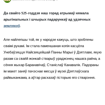
Да свайго 525-годдзя наш горад атрымаў нямала
арыгінальных і шчырых падарункаў ад удзячных
землякоў
.
Але найлепшы той, як у народзе кажуць, што зроблены
сваімі рукамі. Ім стала паменшаная копія касцёла
Унебаўзяцця Найсвяцейшай Панны Марыі ў Дзятлаве, якую
разам са сваёй жонкай стварыў ураджэнец нашага раёна, а
сёння жыхар Баранавічаў, Станіслаў Канавалік. Падораны
ім макет заняў пачэснае месца ў музеі Дзятлаўскага
райвыканкама, а аўтар расказаў гісторыю яго стварэння.