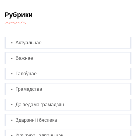
Рубрики
Актуальнае
Важнае
Галоўнае
Грамадства
Да ведама грамадзян
Здарэнні і бяспека
Культура і адпачынак