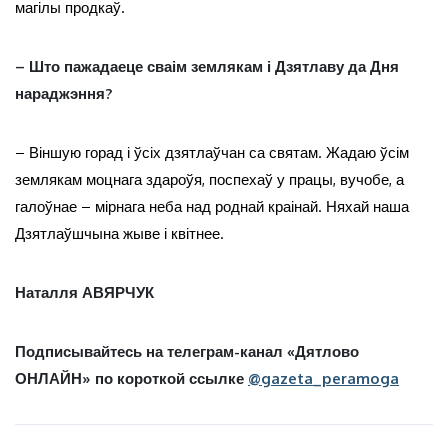
магілы продкаў.
– Што пажадаеце сваім землякам і Дзятлаву да Дня
нараджэння?
– Віншую горад і ўсіх дзятлаўчан са святам. Жадаю ўсім
землякам моцнага здароўя, поспехаў у працы, вучобе, а
галоўнае – мірнага неба над роднай краінай. Няхай наша
Дзятлаўшчына жыве і квітнее.
Наталля АВЯРЧУК
Подписывайтесь на телеграм-канал «Дятлово
ОНЛАЙН» по короткой ссылке
@gazeta_peramoga