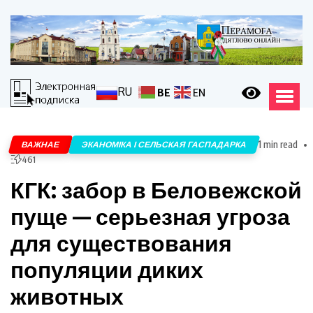
RU
BE
EN
1 min read
ВАЖНАЕ
ЭКАНОМІКА І СЕЛЬСКАЯ ГАСПАДАРКА
461
КГК: забор в Беловежской
пуще — серьезная угроза
для существования
популяции диких
животных