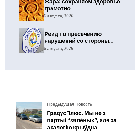
Жара: сохраняем здоровье
грамотно
6 августа, 2026
Рейд по пресечению
нарушений со стороны
уязвимых участников
6 августа, 2026
дорожного движения
Предыдущая Новость
ГрадусПлюс. Мы не з
партыі “зялёных”, але за
экалогію крыўдна