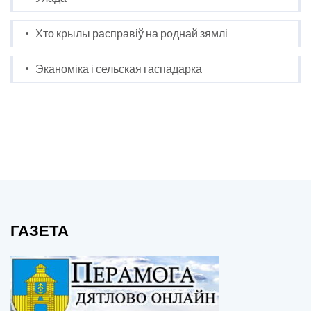
Хто крылы расправіў на роднай зямлі
Эканоміка і сельская гаспадарка
ГАЗЕТА