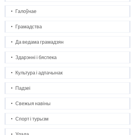
Галоўнае
Грамадства
Да ведама грамадзян
Здарэнні і бяспека
Культура і адпачынак
Падзеі
Свежыя навіны
Спорт і турызм
Улада