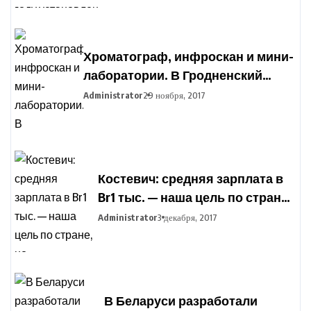
Хроматограф, инфроскан и мини-
лаборатории. В Гродненский
агропромышленный парк
Administrator
29 ноября, 2017
закупают оборудование для
подготовки фермеров
Костевич: средняя зарплата в
Br1 тыс. — наша цель по стране,
но дифференциация по
Administrator
3 декабря, 2017
отраслям сохранится
В Беларуси разработали