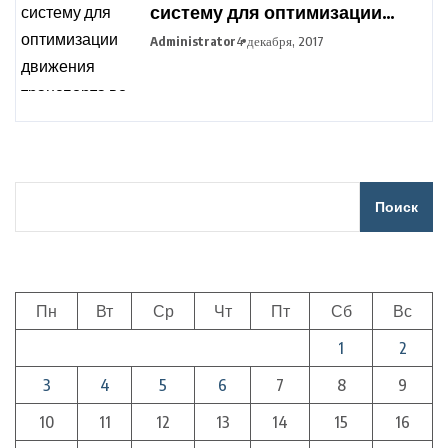
систему для оптимизации
движения транспорта во
Administrator
4 декабря, 2017
время сельхозработ
Поиск
Пн
Вт
Ср
Чт
Пт
Сб
Вс
1
2
3
4
5
6
7
8
9
10
11
12
13
14
15
16