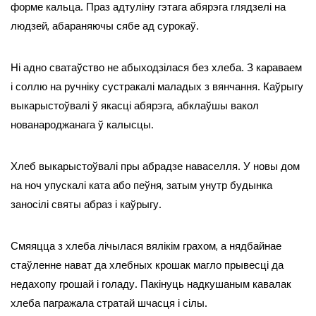
форме кальца. Праз адтуліну гэтага абярэга глядзелі на
людзей, абараняючы сябе ад сурокаў.
Ні адно сватаўство не абыходзілася без хлеба. З караваем
і соллю на ручніку сустракалі маладых з вянчання. Каўрыгу
выкарыстоўвалі ў якасці абярэга, абклаўшы вакол
нованароджанага ў калысцы.
Хлеб выкарыстоўвалі пры абрадзе наваселля. У новы дом
на ноч упускалі ката або пеўня, затым унутр будынка
заносілі святы абраз і каўрыгу.
Смяяцца з хлеба лічылася вялікім грахом, а нядбайнае
стаўленне нават да хлебных крошак магло прывесці да
недахопу грошай і голаду. Пакінуць надкушаным кавалак
хлеба пагражала стратай шчасця і сілы.