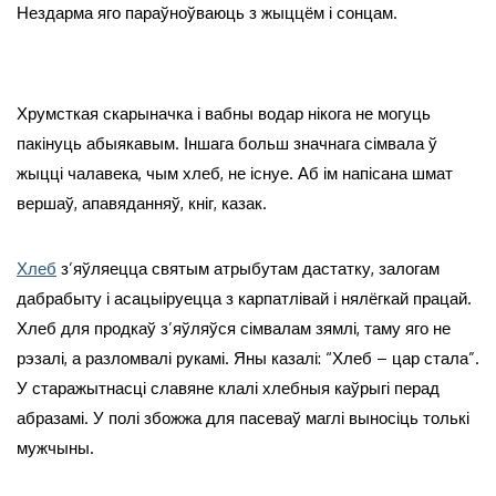
Нездарма яго параўноўваюць з жыццём і сонцам.
Хрумсткая скарыначка і вабны водар нікога не могуць
пакінуць абыякавым. Іншага больш значнага сімвала ў
жыцці чалавека, чым хлеб, не існуе. Аб ім напісана шмат
вершаў, апавяданняў, кніг, казак.
Хлеб
з’яўляецца святым атрыбутам дастатку, залогам
дабрабыту і асацыіруецца з карпатлівай і нялёгкай працай.
Хлеб для продкаў з’яўляўся сімвалам зямлі, таму яго не
рэзалі, а разломвалі рукамі. Яны казалі: “Хлеб – цар стала”.
У старажытнасці славяне клалі хлебныя каўрыгі перад
абразамі. У полі збожжа для пасеваў маглі выносіць толькі
мужчыны.