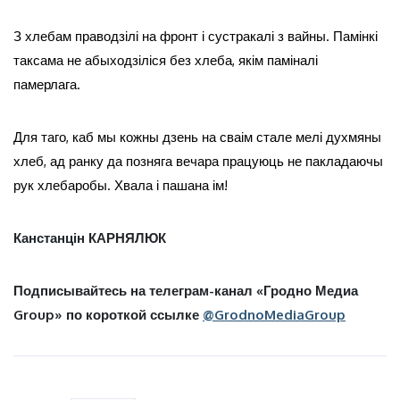
З хлебам праводзілі на фронт і сустракалі з вайны. Памінкі
таксама не абыходзіліся без хлеба, якім паміналі
памерлага.
Для таго, каб мы кожны дзень на сваім стале мелі духмяны
хлеб, ад ранку да позняга вечара працуюць не пакладаючы
рук хлебаробы. Хвала і пашана ім!
Канстанцін КАРНЯЛЮК
Подписывайтесь на телеграм-канал «Гродно Медиа
Group» по короткой ссылке
@GrodnoMediaGroup