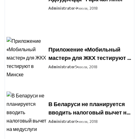
Administrator
4 июля, 2018
Приложение «Мобильный
мастер» для ЖКХ тестируют в
Минске
Administrator
5 июля, 2018
В Беларуси не планируется
вводить налоговый вычет на
медуслуги
Administrator
6 июля, 2018