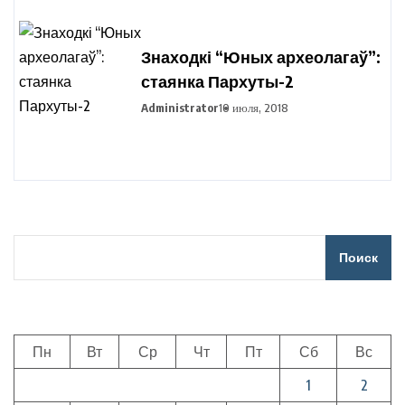
Знаходкі “Юных археолагаў”:
стаянка Пархуты-2
Administrator
10 июля, 2018
Поиск
Пн
Вт
Ср
Чт
Пт
Сб
Вс
1
2