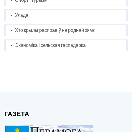
Спорт і турызм
Улада
Хто крылы расправіў на роднай зямлі
Эканоміка і сельская гаспадарка
ГАЗЕТА