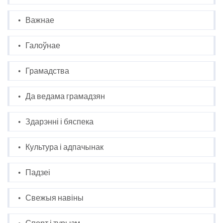
Важнае
Галоўнае
Грамадства
Да ведама грамадзян
Здарэнні і бяспека
Культура і адпачынак
Падзеі
Свежыя навіны