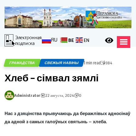
RU
BE
EN
1 min read
ГРАМАДСТВА
СВЕЖЫЯ НАВІНЫ
384
Хлеб – сімвал зямлі
Administrator
22 августа, 2024
0
Нас з дзяцінства прывучаюць да беражлівых адносінаў
да адной з самых галоўных святынь – хлеба.