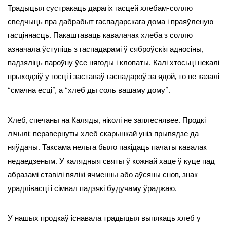
Традыцыя сустракаць дарагіх гасцей хлебам-соллю
сведчыць пра дабрабыт гаспадарскага дома і праяўленую
гасціннасць. Пакаштаваць кавалачак хлеба з соллю
азначала ўступіць з гаспадарамі ў сяброўскія адносіны,
падзяліць пароўну ўсе нягоды і клопаты. Калі хтосьці некалі
прыходзіў у госці і заставаў гаспадароў за ядой, то не казалі
“смачна есці”, а “хлеб ды соль вашаму дому”.
Хлеб, спечаны на Каляды, ніколі не заплеснявее. Продкі
лічылі: перавернуты хлеб скарынкай уніз прывядзе да
няўдачы. Таксама нельга было пакідаць пачаты кавалак
недаедзеным. У калядныя святы ў кожнай хаце ў куце пад
абразамі ставілі вялікі ячменны або аўсяны сноп, знак
урадлівасці і сімвал падзякі будучаму ўраджаю.
У нашых продкаў існавала традыцыя выпякаць хлеб у