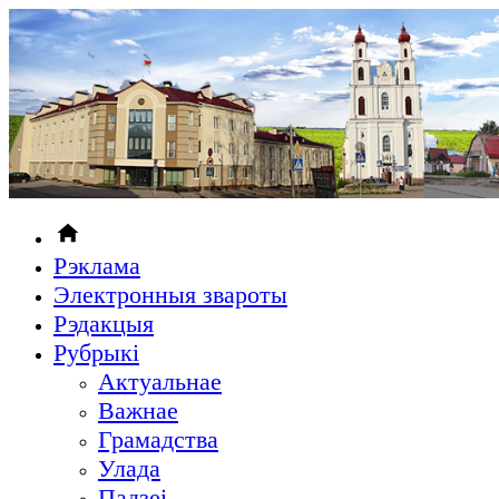
Рэклама
Электронныя звароты
Рэдакцыя
Рубрыкi
Актуальнае
Важнае
Грамадства
Улада
Падзеі