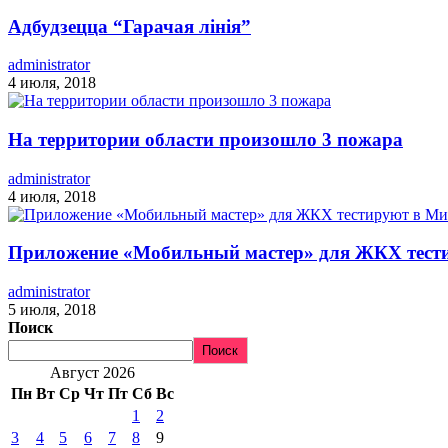
Адбудзецца “Гарачая лінія”
administrator
4 июля, 2018
На территории области произошло 3 пожара
administrator
4 июля, 2018
Приложение «Мобильный мастер» для ЖКХ тест
administrator
5 июля, 2018
Поиск
Поиск
Август 2026
Пн
Вт
Ср
Чт
Пт
Сб
Вс
1
2
3
4
5
6
7
8
9