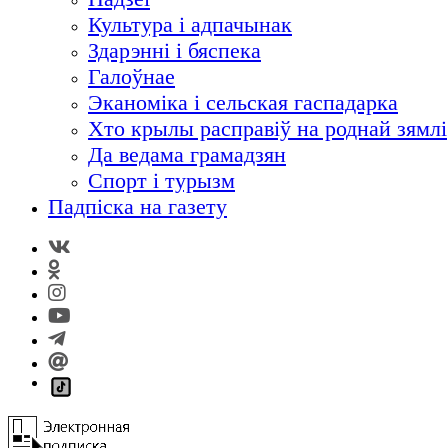
Культура і адпачынак
Здарэнні і бяспека
Галоўнае
Эканоміка і сельская гаспадарка
Хто крылы расправіў на роднай зямлі
Да ведама грамадзян
Спорт і турызм
Падпіска на газету