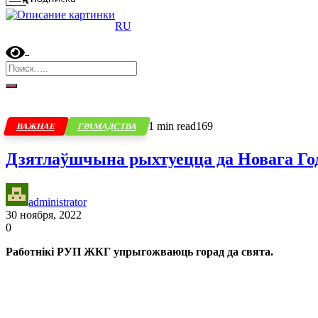
RU
1 min read
169
ВАЖНАЕ
ГРАМАДСТВА
Дзятлаўшчына рыхтуецца да Новага Го
administrator
30 ноября, 2022
0
Работнікі РУП ЖКГ упрыгожваюць горад да свята.