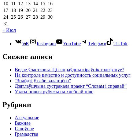
10
11
12
13
14
15
16
17
18
19
20
21
22
23
24
25
26
27
28
29
30
31
« Июл
VK
Instagram
YouTube
Telegram
TikTok
Свежие записи
Ведае ўчастковы. Ці сапраўдны кіраўнік тэлефануе?
На контроле качество и доступность социальных услуг
“Знайдзі ў сабе валанцёра”
Дзятлаўшчына сустракала праект “Словам і справай”
Узяты новыя рубяжы на хлебнай ніве
Рубрики
Актуальнае
Важнае
Галоўнае
Грамадства