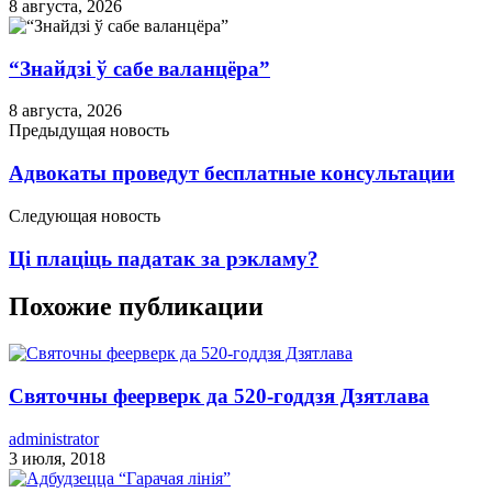
8 августа, 2026
“Знайдзі ў сабе валанцёра”
8 августа, 2026
Предыдущая новость
Адвокаты проведут бесплатные консультации
Следующая новость
Ці плаціць падатак за рэкламу?
Похожие публикации
Святочны феерверк да 520-годдзя Дзятлава
administrator
3 июля, 2018