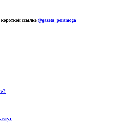
 короткой ссылке
@gazeta_peramoga
уе?
услуг