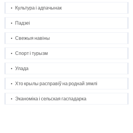
Культура і адпачынак
Падзеі
Свежыя навіны
Спорт і турызм
Улада
Хто крылы расправіў на роднай зямлі
Эканоміка і сельская гаспадарка