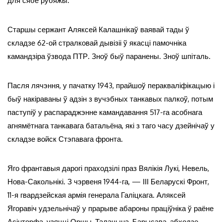
для сябе рубяжы.
Старшы сержант Аляксей Калашнікаў ваявай тады ў
складзе 62-ой стралковай дывізіі ў якасці памочніка
камандзіра ўзвода ПТР. Зноў быў паранены. Зноў шпіталь.
Пасля лячэння, у пачатку 1943, прайшоў перакваліфікацыю і
быў накіраваны ў адзін з вучэбных танкавых палкоў, потым
паступіў у распараджэнне камандавання 517-га асобнага
агнямётнага танкавага батальёна, які з таго часу дзейнічаў у
складзе войск Стэпавага фронта.
Яго франтавыя дарогі праходзілі праз Вялікія Лукі, Невель,
Нова-Сакольнікі. З чэрвеня 1944-га, — ІІІ Беларускі Фронт,
11-я гвардзейская армія генерала Галіцкага. Аляксей
Ягоравіч удзельнічаў у прарыве абароны праціўніка ў раёне
Асінторфа, узяцці Оршы, Талачына, Барысава, абходзе