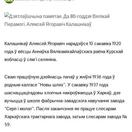
Калашнікаў Аляксей Ягоравіч нарадзіўся 10 сакавіка 1920
года ў вёсцы Аннаўка Вялікаміхайлаўскага раёна Курскай
вобласці ў сям’і селяніна.
Сваю працоўную дзейнасць пачаў у жніўні 1936 года ў
родным калгасе “Новы шлях”. У сакавіку 1937 года
шаснаццацігадовы хлопчык накіроўваецца ў Харкаў, дзе
вучыцца ў школе фабрычна-завадскога навучання завода
“Серп і молат”. Пасля заканчэння яе працуе слесарам
Харкаўскага трактарнага завода, затым слесарам завода №
59.