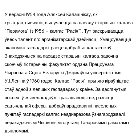
У верасні 1954 года Аляксей Калашнікаў, як
трыццацітысячнік, вылучаецца на пасаду старшыні калгаса
“Перамога” (з 1956 – калгас “Расія”). Тут раскрываецца
ўвесь талент яго арганізатарскай дзейнасці. Умацоўваецца
эканоміка гаспадаркі, расце дабрабыт калгаснікаў.
Знаходзячыся на пасадзе старшыні калгаса, завочна
скончыў гістарычны факультэт ордэна Працоўнага
Чырвонага Сцяга Беларускі Дзяржаўны універсітэт імя
У.І.Леніна ў 1960 годзе. Калгас “Расія”, пры яго кіраўніцтве,
стаў адной з лепшых гаспадарак у краіне. За дасягнутыя
поспехі ў жывелагадоўлі і раслінаводстве, развіцці
сацыяльнай сферы, добраўпарадкаванні населеных
пунктаў гаспадаркі калгас неаднаразова ўзнагароджвалі
перахадзячымі Чырвонымі сцягамі, Ганаровымі граматамі і
дыпломамі.