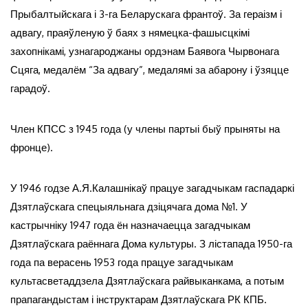
Прыбалтыйскага і 3-га Беларускага франтоў. За гераізм і
адвагу, праяўленую ў баях з нямецка-фашысцкімі
захопнікамі, узнагароджаны ордэнам Баявога Чырвонага
Сцяга, медалём “За адвагу”, медалямі за абарону і ўзяцце
гарадоў.
Член КПСС з 1945 года (у члены партыі быў прыняты на
фронце).
У 1946 годзе А.Я.Калашнікаў працуе загадчыкам гаспадаркі
Дзятлаўскага спецыяльнага дзіцячага дома №1. У
кастрычніку 1947 года ён назначаецца загадчыкам
Дзятлаўскага раённага Дома культуры. З лістапада 1950-га
года па верасень 1953 года працуе загадчыкам
культасветаддзела Дзятлаўскага райвыканкама, а потым
прапагандыстам і інструктарам Дзятлаўскага РК КПБ.