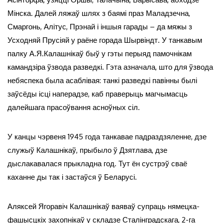
Мінска. Далей ляжаў шлях з баямі праз Маладзечна,
Смаргонь, Алітус, Прэнай і іншыя гарады – да мяжы з
Усходняй Прусіяй у раёне горада Шырвіндт. У танкавым
палку А.Я.Калашнікаў быў у гэты перыяд памочнікам
камандзіра ўзвода разведкі. Гэта азначала, што для ўзвода
небяспека была асаблівая: танкі разведкі павінны былі
заўсёды ісці наперадзе, каб праверыць магчымасць
далейшага прасоўвання асноўных сіл.
У канцы чэрвеня 1945 года танкавае падраздзяленне, дзе
служыў Калашнікаў, прыбыло ў Дзятлава, дзе
дыслакавалася прыкладна год. Тут ён сустрэў сваё
каханне ды так і застаўся ў Беларусі.
Аляксей Ягоравіч Калашнікаў ваяваў супраць нямецка-
фашысцкіх захопнікаў у складзе Сталінградскага, 2-га