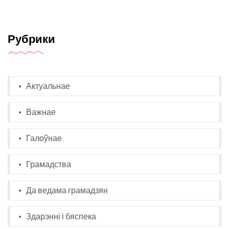
Рубрики
Актуальнае
Важнае
Галоўнае
Грамадства
Да ведама грамадзян
Здарэнні і бяспека