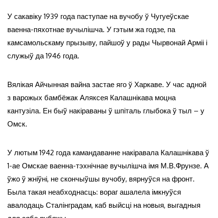
У сакавіку 1939 года паступае на вучобу ў Чугуеўскае
ваенна-пяхотнае вучылішча. У гэтым жа годзе, па
камсамольскаму прызыву, пайшоў у рады Чырвонай Арміі і
служыў да 1946 года.
Вялікая Айчынная вайна застае яго ў Харкаве. У час адной
з варожых бамбёжак Аляксея Калашнікава моцна
кантузіла. Ен быў накіраваны ў шпіталь глыбока ў тыл – у
Омск.
У лютым 1942 года камандаванне накіравала Калашнікава ў
1-ае Омскае ваенна-тэхнічнае вучылішча імя М.В.Фрунзе. А
ўжо ў жніўні, не скончыўшы вучобу, вярнуўся на фронт.
Была такая неабходнасць: вораг ашалела імкнуўся
авалодаць Сталінградам, каб выйсці на новыя, выгадныя