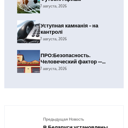
7 августа, 2026
Уступная камнанія – на
кантролі
7 августа, 2026
ПРО:Безопасность.
Человеческий фактор —
главная причина лесных
7 августа, 2026
пожаров
Предыдущая Новость
В Беларуси установлены