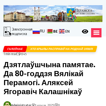
RU
BE
EN
ГАЛОЎНАЕ
ХТО КРЫЛЫ РАСПРАВІЎ НА РОДНАЙ ЗЯМЛІ
1 min read
1345
Дзятлаўшчына памятае.
Да 80-годдзя Вялікай
Перамогі. Аляксей
Ягоравіч Калашнікаў
Administrator
1 апреля, 2025
0