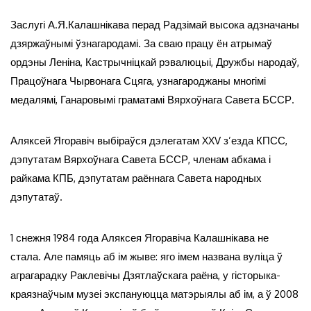
Заслугі А.Я.Калашнікава перад Радзімай высока адзначаны
дзяржаўнымі ўзнагародамі. За сваю працу ён атрымаў
ордэны Леніна, Кастрычніцкай рэвалюцыі, Дружбы народаў,
Працоўнага Чырвонага Сцяга, узнагароджаны многімі
медалямі, Ганаровымі граматамі Вярхоўнага Савета БССР.
Аляксей Ягоравіч выбіраўся дэлегатам XXV з’езда КПСС,
дэпутатам Вярхоўнага Савета БССР, членам абкама і
райкама КПБ, дэпутатам раённага Савета народных
дэпутатаў.
1 снежня 1984 года Аляксея Ягоравіча Калашнікава не
стала. Але памяць аб ім жыве: яго імем названа вуліца ў
аграгарадку Раклевічы Дзятлаўскага раёна, у гісторыка-
краязнаўчым музеі экспануюцца матэрыялы аб ім, а ў 2008