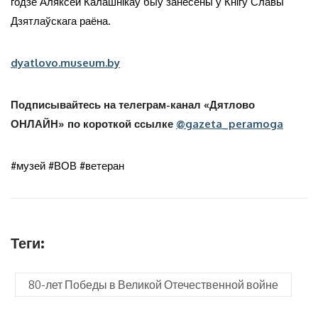
годзе Аляксей Калашнікаў быў занесены ў Кнігу Славы
Дзятлаўскага раёна.
dyatlovo.museum.by
Подписывайтесь на телеграм-канал «Дятлово
ОНЛАЙН» по короткой ссылке
@gazeta_peramoga
#музей #ВОВ #ветеран
Теги:
80-лет Победы в Великой Отечественной войне