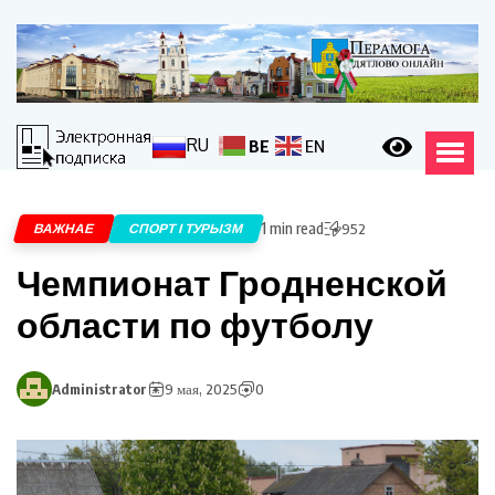
RU
BE
EN
1 min read
ВАЖНАЕ
СПОРТ І ТУРЫЗМ
952
Чемпионат Гродненской
области по футболу
Administrator
9 мая, 2025
0