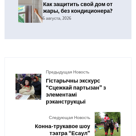
Как защитить свой дом от
жары, без кондиционера?
6 августа, 2026
Предыдущая Новость
Гістарычны экскурс
“Сцежкай партызан” з
элементамі
рэканструкцыі
Следующая Новость
Конна-трукавое шоу
тэатра “Есаул”