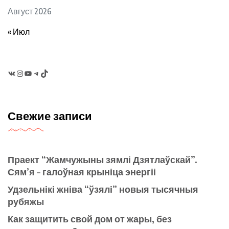
Август 2026
« Июл
VK
Instagram
YouTube
Telegram
TikTok
Свежие записи
Праект “Жамчужыны зямлі Дзятлаўскай”.
Сям’я – галоўная крыніца энергіі
Удзельнікі жніва “ўзялі” новыя тысячныя
рубяжы
Как защитить свой дом от жары, без