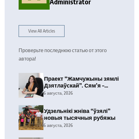
Administrator
View All Articles
Проверьте последнюю статью от этого
автора!
Праект “Жамчужыны зямлі
Дзятлаўскай”. Сям’я –
галоўная крыніца энергіі
6 августа, 2026
Удзельнікі жніва “ўзялі”
новыя тысячныя рубяжы
6 августа, 2026