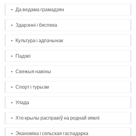
Да ведама грамадзян
Здарэнні і бяспека
Культура і адпачынак
Падзеі
Свежыя навіны
Спорт і турызм
Улада
Хто крылы расправіў на роднай зямлі
Эканоміка і сельская гаспадарка