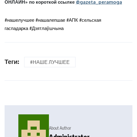
ОНЛАЙН» по короткой ссылке
@gazeta_peramoga
#нашелучшее #нашалепшае #АПК #сельская
гаспадарка #Дзятлаўшчына
Теги:
#НАШЕ ЛУЧШЕЕ
About Author
Administrator