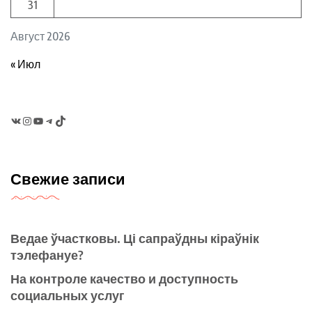
31
Август 2026
« Июл
VK
Instagram
YouTube
Telegram
TikTok
Свежие записи
Ведае ўчастковы. Ці сапраўдны кіраўнік
тэлефануе?
На контроле качество и доступность
социальных услуг