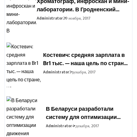
Хроматограф, инфроскан и мини-
лаборатории. В Гродненский
агропромышленный парк
Administrator
29 ноября, 2017
закупают оборудование для
подготовки фермеров
Костевич: средняя зарплата в
Br1 тыс. — наша цель по стране,
но дифференциация по
Administrator
3 декабря, 2017
отраслям сохранится
В Беларуси разработали
систему для оптимизации
движения транспорта во
Administrator
4 декабря, 2017
время сельхозработ