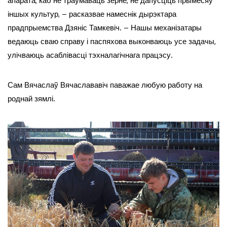
апарата, каб не траўмаваць зерне, не дапусціць прымесяў
іншых культур, – расказвае намеснік дырэктара
прадпрыемства Дзяніс Тамкевіч. – Нашы механізатары
ведаюць сваю справу і паспяхова выконваюць усе задачы,
улічваюць асаблівасці тэхналагічнага працэсу.
Сам Вячаслаў Вячаслававіч паважае любую работу на
роднай зямлі.