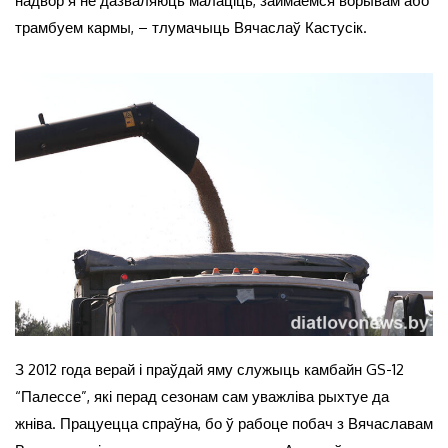
надвор’я не дазваляюць малаціць, займаемся ворывам або
трамбуем кармы, – тлумачыць Вячаслаў Кастусік.
З 2012 года верай і праўдай яму служыць камбайн GS-12
“Палессе”, які перад сезонам сам уважліва рыхтуе да
жніва. Працуецца спраўна, бо ў рабоце побач з Вячаславам