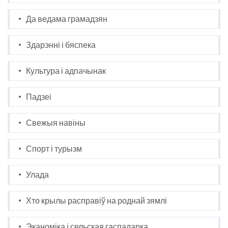
Да ведама грамадзян
Здарэнні і бяспека
Культура і адпачынак
Падзеі
Свежыя навіны
Спорт і турызм
Улада
Хто крылы расправіў на роднай зямлі
Эканоміка і сельская гаспадарка