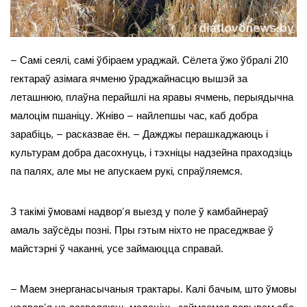
– Самі сеялі, самі ўбіраем ураджай. Сёлета ўжо ўбралі 210
гектараў азімага ячменю ўраджайнасцю вышэй за
леташнюю, плаўна перайшлі на яравы ячмень, перыядычна
малоцім пшаніцу. Жніво – найлепшы час, каб добра
зарабіць, – расказвае ён. – Дажджы перашкаджаюць і
культурам добра дасохнуць, і тэхніцы надзейна праходзіць
па палях, але мы не апускаем рукі, спраўляемся.
З такімі ўмовамі надвор’я выезд у поле ў камбайнераў
амаль заўсёды позні. Пры гэтым ніхто не праседжвае ў
майстэрні ў чаканні, усе займаюцца справай.
– Маем энерганасычаныя трактары. Калі бачым, што ўмовы