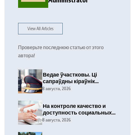
View All Articles
Проверьте последнюю статью от этого
автора!
Ведае ўчастковы. Ці
сапраўдны кіраўнік
тэлефануе?
8 августа, 2026
На контроле качество и
доступность социальных
услуг
8 августа, 2026