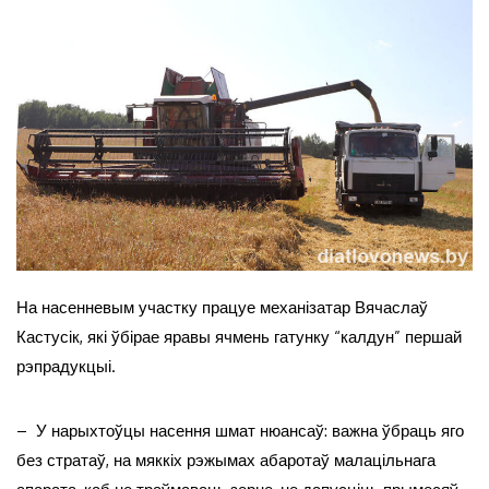
На насенневым участку працуе механізатар Вячаслаў
Кастусік, які ўбірае яравы ячмень гатунку “калдун” першай
рэпрадукцыі.
– У нарыхтоўцы насення шмат нюансаў: важна ўбраць яго
без стратаў, на мяккіх рэжымах абаротаў малацільнага