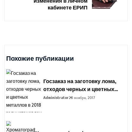
изменения в личном
кабинете ЕРИП
Похожие публикации
Госзаказ на заготовку лома,
отходов черных и цветных
металлов в 2018 году
Administrator
28 ноября, 2017
установлен в Беларуси