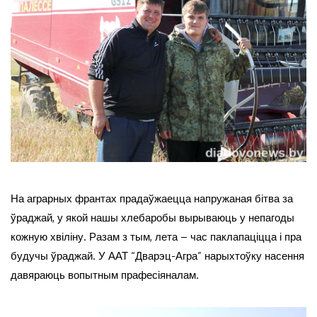
На аграрных франтах прадаўжаецца напружаная бітва за
ўраджай, у якой нашы хлебаробы вырываюць у непагоды
кожную хвіліну. Разам з тым, лета – час паклапаціцца і пра
будучы ўраджай. У ААТ “Дварэц-Агра” нарыхтоўку насення
давяраюць вопытным прафесіяналам.