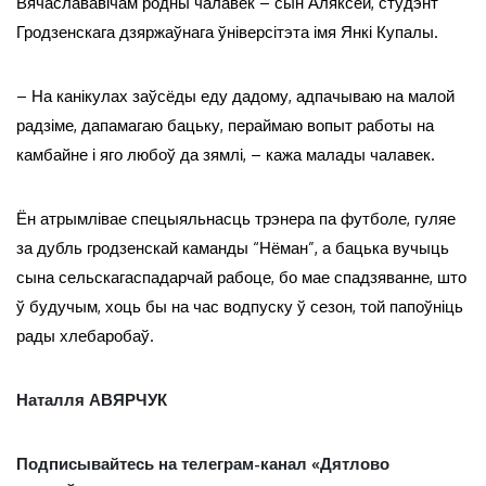
Вячаслававічам родны чалавек – сын Аляксей, студэнт
Гродзенскага дзяржаўнага ўніверсітэта імя Янкі Купалы.
– На канікулах заўсёды еду дадому, адпачываю на малой
радзіме, дапамагаю бацьку, пераймаю вопыт работы на
камбайне і яго любоў да зямлі, – кажа малады чалавек.
Ён атрымлівае спецыяльнасць трэнера па футболе, гуляе
за дубль гродзенскай каманды “Нёман”, а бацька вучыць
сына сельскагаспадарчай рабоце, бо мае спадзяванне, што
ў будучым, хоць бы на час водпуску ў сезон, той папоўніць
рады хлебаробаў.
Наталля АВЯРЧУК
Подписывайтесь на телеграм-канал «Дятлово