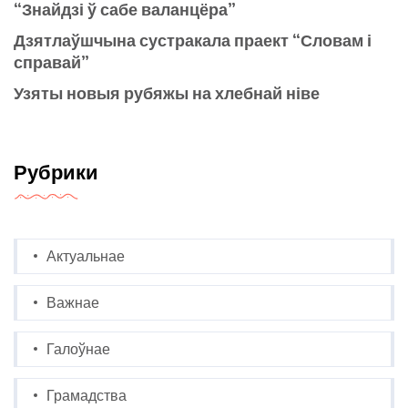
“Знайдзі ў сабе валанцёра”
Дзятлаўшчына сустракала праект “Словам і
справай”
Узяты новыя рубяжы на хлебнай ніве
Рубрики
Актуальнае
Важнае
Галоўнае
Грамадства