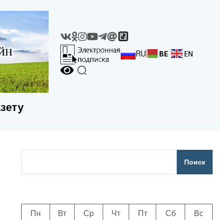
RU
BE
EN
азету
Поиск
Пн
Вт
Ср
Чт
Пт
Сб
Вс