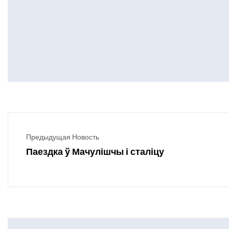
Предыдущая Новость
Паездка ў Мачулішчы і сталіцу