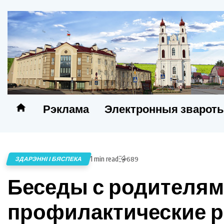
Рэклама
Электронныя зварот
1 min read
ЗДАРЭННІ І БЯСПЕКА
689
Беседы с родителям
профилактические р