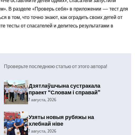
 «Не оставляйте детей одних», спасатели запустили
». В разделе «Проверь себя» в приложении — тест для
ся в том, что точно знают, как оградить своих детей от
ите тесты от спасателей и делитесь результатами в
Проверьте последнюю статью от этого автора!
Дзятлаўшчына сустракала
праект “Словам і справай”
7 августа, 2026
Узяты новыя рубяжы на
хлебнай ніве
7 августа, 2026