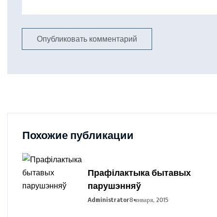
Похожие публикации
Прафілактыка бытавых
парушэнняў
Administrator
8 января, 2015