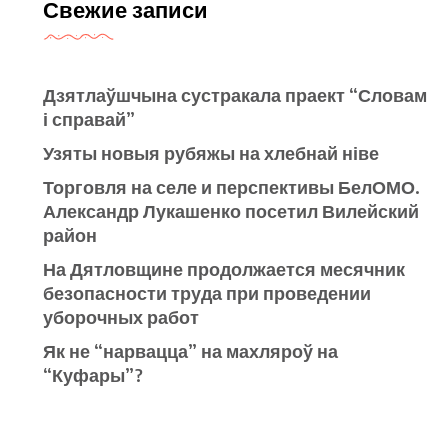
Свежие записи
Дзятлаўшчына сустракала праект “Словам
і справай”
Узяты новыя рубяжы на хлебнай ніве
Торговля на селе и перспективы БелОМО.
Александр Лукашенко посетил Вилейский
район
На Дятловщине продолжается месячник
безопасности труда при проведении
уборочных работ
Як не “нарвацца” на махляроў на
“Куфары”?