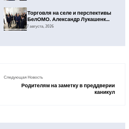
Торговля на селе и перспективы
БелОМО. Александр Лукашенко
посетил Вилейский район
7 августа, 2026
Следующая Новость
Родителям на заметку в преддверии
каникул