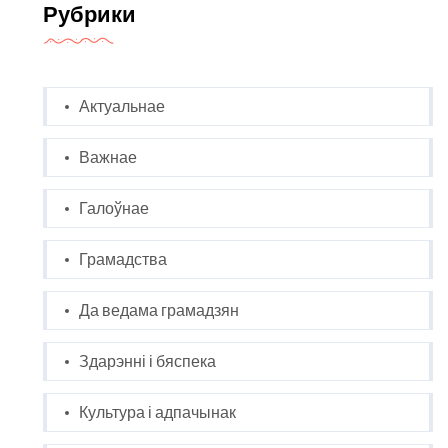
Рубрики
Актуальнае
Важнае
Галоўнае
Грамадства
Да ведама грамадзян
Здарэнні і бяспека
Культура і адпачынак