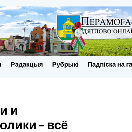
ы
Рэдакцыя
Рубрыкi
Падпіска на г
и и
олики – всё