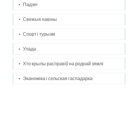
Падзеі
Свежыя навіны
Спорт і турызм
Улада
Хто крылы расправіў на роднай зямлі
Эканоміка і сельская гаспадарка