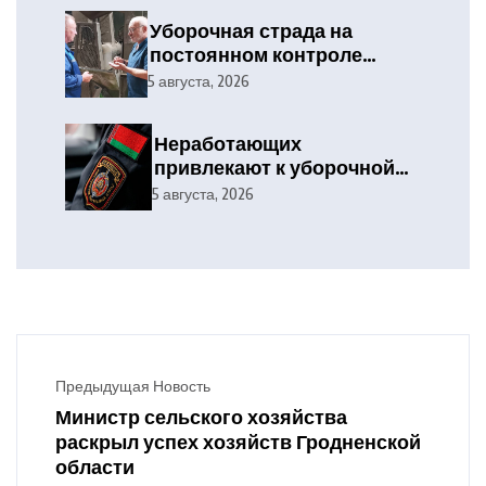
Уборочная страда на
постоянном контроле
отраслевого профсоюза и
5 августа, 2026
службы охраны труда
Дятловского
Неработающих
райисполкома
привлекают к уборочной
кампании
5 августа, 2026
Предыдущая Новость
Министр сельского хозяйства
раскрыл успех хозяйств Гродненской
области