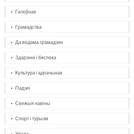
Галоўнае
Грамадства
Да ведама грамадзян
Здарэнні і бяспека
Культура і адпачынак
Падзеі
Свежыя навіны
Спорт і турызм
Улада