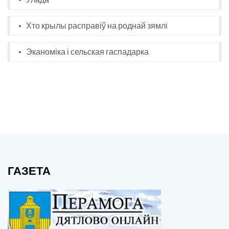
Хто крылы расправіў на роднай зямлі
Эканоміка і сельская гаспадарка
ГАЗЕТА