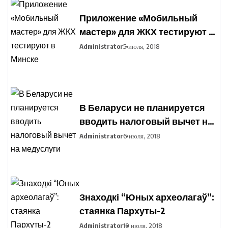
Приложение «Мобильный
мастер» для ЖКХ тестируют в
Минске
Administrator
5 июля, 2018
В Беларуси не планируется
вводить налоговый вычет на
медуслуги
Administrator
6 июля, 2018
Знаходкі “Юных археолагаў”:
стаянка Пархуты-2
Administrator
10 июля, 2018