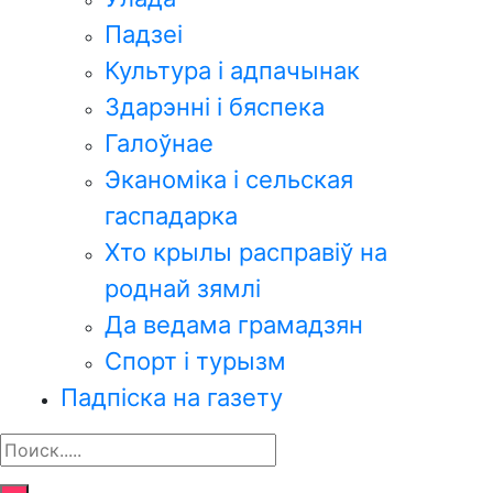
Падзеі
Культура і адпачынак
Здарэнні і бяспека
Галоўнае
Эканоміка і сельская
гаспадарка
Хто крылы расправіў на
роднай зямлі
Да ведама грамадзян
Спорт і турызм
Падпіска на газету