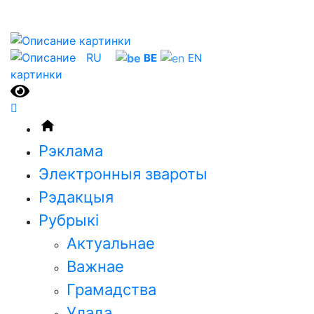
RU
BE
EN
Рэклама
Электронныя звароты
Рэдакцыя
Рубрыкi
Актуальнае
Важнае
Грамадства
Улада