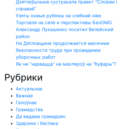
Дзятлаўшчына сустракала праект “Словам і
справай”
Узяты новыя рубяжы на хлебнай ніве
Торговля на селе и перспективы БелОМО.
Александр Лукашенко посетил Вилейский
район
На Дятловщине продолжается месячник
безопасности труда при проведении
уборочных работ
Як не “нарвацца” на махляроў на “Куфары”?
Рубрики
Актуальнае
Важнае
Галоўнае
Грамадства
Да ведама грамадзян
Здарэнні і бяспека