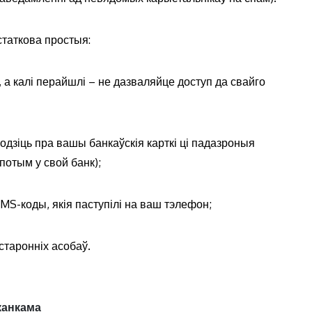
статкова простыя:
а калі перайшлі – не дазваляйце доступ да свайго
одзіць пра вашы банкаўскія карткі ці падазроныя
потым у свой банк);
MS-коды, якія паступілі на ваш тэлефон;
старонніх асобаў.
канкама