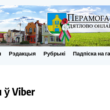
ы
Рэдакцыя
Рубрыкi
Падпіска на г
ў Viber