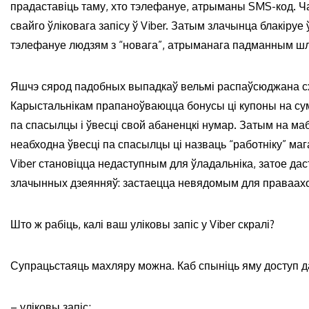
прадаставіць таму, хто тэлефануе, атрыманы SMS-код. Ча
свайго ўліковага запісу ў Viber. Затым злачынца блакіруе
тэлефануе людзям з “новага”, атрыманага падманным шл
Яшчэ сярод падобных выпадкаў вельмі распаўсюджана схем
Карыстальнікам прапаноўваюцца бонусы ці купоны на сум
па спасылцы і ўвесці свой абаненцкі нумар. Затым на ма
неабходна ўвесці па спасылцы ці назваць “работніку” мага
Viber становіцца недаступным для ўладальніка, затое да
злачынных дзеянняў: застаецца невядомым для праваахоў
Што ж рабіць, калі ваш уліковы запіс у Viber скралі?
Супрацьстаяць махляру можна. Каб спыніць яму доступ да
– уліковы запіс;