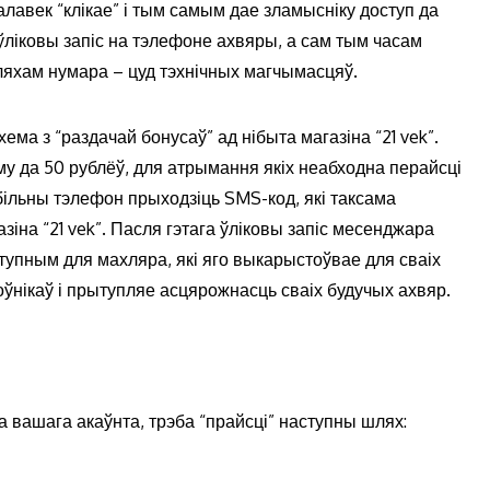
лавек “клікае” і тым самым дае зламысніку доступ да
 ўліковы запіс на тэлефоне ахвяры, а сам тым часам
яхам нумара – цуд тэхнічных магчымасцяў.
а з “раздачай бонусаў” ад нібыта магазіна “21 vek”.
у да 50 рублёў, для атрымання якіх неабходна перайсці
більны тэлефон прыходзіць SMS-код, які таксама
зіна “21 vek”. Пасля гэтага ўліковы запіс месенджара
ступным для махляра, які яго выкарыстоўвае для сваіх
нікаў і прытупляе асцярожнасць сваіх будучых ахвяр.
 вашага акаўнта, трэба “прайсці” наступны шлях: