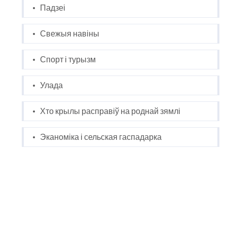
Падзеі
Свежыя навіны
Спорт і турызм
Улада
Хто крылы расправіў на роднай зямлі
Эканоміка і сельская гаспадарка