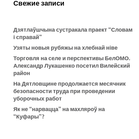
Свежие записи
Дзятлаўшчына сустракала праект “Словам
і справай”
Узяты новыя рубяжы на хлебнай ніве
Торговля на селе и перспективы БелОМО.
Александр Лукашенко посетил Вилейский
район
На Дятловщине продолжается месячник
безопасности труда при проведении
уборочных работ
Як не “нарвацца” на махляроў на
“Куфары”?