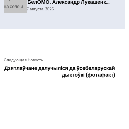
БелОМО. Александр Лукашенко
посетил Вилейский район
7 августа, 2026
Следующая Новость
Дзятлаўчане далучыліся да ўсебеларускай
дыктоўкі (фотафакт)