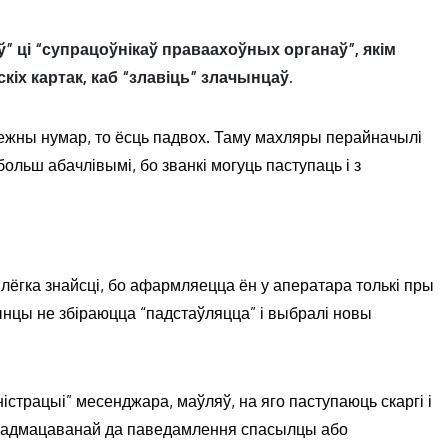
” ці “супрацоўнікаў праваахоўных органаў”, якім
іх картак, каб “злавіць” злачынцаў.
ежны нумар, то ёсць падвох. Таму махляры перайначылі
ольш абачлівымі, бо званкі могуць паступаць і з
і лёгка знайсці, бо афармляецца ён у аператара толькі пры
чынцы не збіраюцца “падстаўляцца” і выбралі новы
істрацыі” месенджара, маўляў, на яго паступаюць скаргі і
а падмацаванай да паведамлення спасылцы або