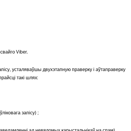
свайго Viber.
апісу, усталяваўшы двухэтапную праверку і аўтаправерку
райсці такі шлях:
ліковага запісу) ;
 паведамленні ад невядомых карыстальнікаў на спам).