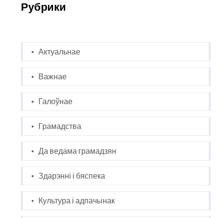
Рубрики
Актуальнае
Важнае
Галоўнае
Грамадства
Да ведама грамадзян
Здарэнні і бяспека
Культура і адпачынак