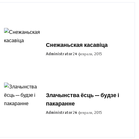
Снежаньская касавіца
Administrator
24 февраля, 2015
Злачынства ёсць — будзе і
пакаранне
Administrator
26 февраля, 2015