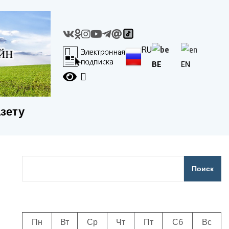
RU
BE
EN
азету
Поиск
Пн
Вт
Ср
Чт
Пт
Сб
Вс