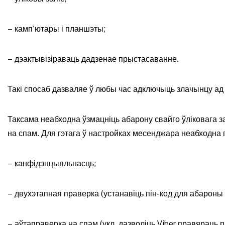
– камп’ютары і планшэты;
– дэактывізіраваць дадзенае прыстасаванне.
Такі спосаб дазваляе ў любы час адключыць злачынцу ад 
Таксама неабходна ўзмацніць абарону свайго ўліковага з
на спам. Для гэтага ў настройках месенджара неабходна п
– канфідэнцыяльнасць;
– двухэтапная праверка (устанавіць пін-код для абароны ў
– аўтаправерка на спам (укл. дазволіць Viber правяраць