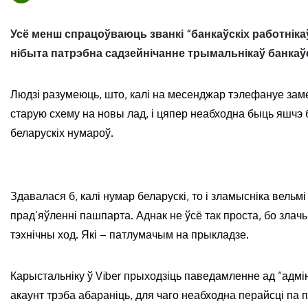
Усё менш спрацоўваюць званкі “банкаўскіх работнікаў
нібыта патрэбна садзейнічанне трымальнікаў банкаўск
Людзі разумеюць, што, калі на месенджар тэлефануе зам
старую схему на новы лад, і цяпер неабходна быць яшчэ б
беларускіх нумароў.
Здавалася б, калі нумар беларускі, то і зламысніка вельм
прад’яўленні пашпарта. Аднак не ўсё так проста, бо зла
тэхнічны ход. Які – патлумачым на прыкладзе.
Карыстальніку ў Viber прыходзіць паведамленне ад “адмін
акаунт трэба абараніць, для чаго неабходна перайсці п