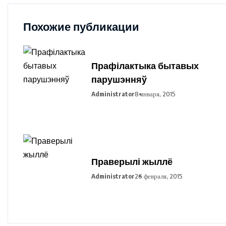
Похожие публикации
Прафілактыка бытавых
парушэнняў
Administrator
8 января, 2015
Праверылі жыллё
Administrator
26 февраля, 2015