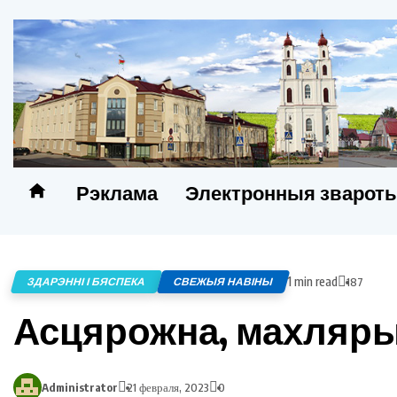
Рэклама
Электронныя зварот
1 min read
ЗДАРЭННІ І БЯСПЕКА
СВЕЖЫЯ НАВІНЫ
187
Асцярожна, махляры 
Administrator
21 февраля, 2023
0