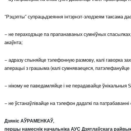
“Рэцэпты” супрацьдзеяння інтэрнэт-злодзеям таксама да
– не пераходзьце па прапанаваных сумніўных спасылках, 
акаўнта;
– адразу спыняйце тэлефонную размову, калі гаворка зах
аперацыі з грашыма (калі сумняваецеся, патэлефануйце 
– нікому не паведамляйце і не перадавайце ўнікальныя S
– не ўстанаўлівайце на тэлефон дадаткі па патрабаванні 
Дзяніс АЎРАМЕНКАЎ,
першы намеснік начальніка АУС Дзятлаўскага райвы