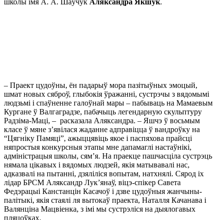
школы імя А. А. Шаўчук
Аляксандра Якшук
.
– Праект цудоўны, ён падарыў мора пазітыўных эмоцый,
шмат новых сяброў, глыбокія ўражанні, сустрэчы з вядомымі
людзьмі і спаўненне галоўнай мары – пабываць на Мамаевым
Кургане ў Валгаградзе, пабачыць легендарную скульптуру
Радзіма-Маці, – расказала Аляксандра. – Яшчэ ў восьмым
класе ў мяне з’явілася жаданне адправіцца ў вандроўку на
“Цягніку Памяці”, ажыццявіць якое і паспяхова прайсці
няпростыя конкурсныя этапы мне дапамаглі настаўнікі,
адміністрацыя школы, сям’я. На праекце пашчасціла сустрэць
нямала цікавых і вядомых людзей, якія матывавалі нас,
адказвалі на пытанні, дзяліліся вопытам, натхнялі. Сярод іх
лідар БРСМ Аляксандр Лук’янаў, віцэ-спікер Савета
Федэрацыі Канстанцін Касачоў і дзве цудоўныя жанчыны-
палітыкі, якія стаялі ля вытокаў праекта, Наталля Качанава і
Валянціна Мацвіенка, з імі мы сустрэліся на дыялогавых
пляцоўках.