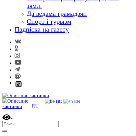
зямлі
Да ведама грамадзян
Спорт і турызм
Падпіска на газету
BE
EN
RU