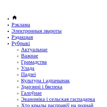
Рэклама
Электронныя звароты
Рэдакцыя
Рубрыкi
Актуальнае
Важнае
Грамадства
Улада
Падзеі
Культура і адпачынак
Здарэнні і бяспека
Галоўнае
Эканоміка і сельская гаспадарка
Хто крылы расправіў на роднай