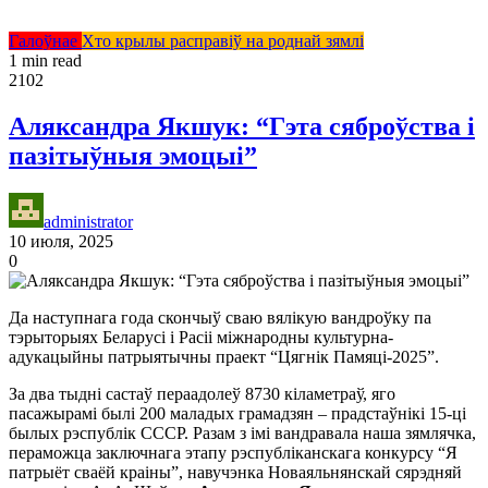
Галоўнае
Хто крылы расправіў на роднай зямлі
1 min read
2102
Аляксандра Якшук: “Гэта сяброўства і
пазітыўныя эмоцыі”
administrator
10 июля, 2025
0
Да наступнага года скончыў сваю вялікую вандроўку па
тэрыторыях Беларусі і Расіі міжнародны культурна-
адукацыйны патрыятычны праект “Цягнік Памяці-2025”.
За два тыдні састаў пераадолеў 8730 кіламетраў, яго
пасажырамі былі 200 маладых грамадзян – прадстаўнікі 15-ці
былых рэспублік СССР. Разам з імі вандравала наша зямлячка,
пераможца заключнага этапу рэспубліканскага конкурсу “Я
патрыёт сваёй краіны”, навучэнка Новаяльнянскай сярэдняй