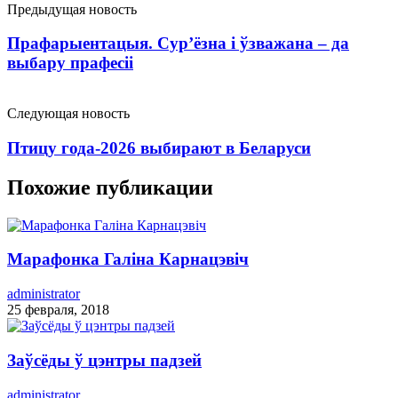
Предыдущая новость
Прафарыентацыя. Сур’ёзна і ўзважана – да
выбару прафесіі
Следующая новость
Птицу года-2026 выбирают в Беларуси
Похожие публикации
Марафонка Галіна Карнацэвіч
administrator
25 февраля, 2018
Заўсёды ў цэнтры падзей
administrator