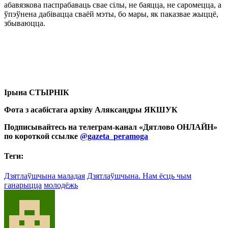
абавязкова паспрабаваць свае сілы, не баяцца, не саромецца, а
ўпэўнена дабівацца сваёй мэты, бо мары, як паказвае жыццё,
збываюцца.
Ірына СТЫРНІК
Фота з асабістага архіву Аляксандры ЯКШУК
Подписывайтесь на телеграм-канал «Дятлово ОНЛАЙН»
по короткой ссылке
@gazeta_peramoga
Теги:
Дзятлаўшчына маладая
Дзятлаўшчына. Нам ёсць чым
ганарыцца
молодёжь