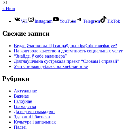
31
« Июл
VK
Instagram
YouTube
Telegram
TikTok
Свежие записи
Ведае ўчастковы. Ці сапраўдны кіраўнік тэлефануе?
На контроле качество и доступность социальных услуг
“Знайдзі ў сабе валанцёра”
Дзятлаўшчына сустракала праект “Словам і справай”
Узяты новыя рубяжы на хлебнай ніве
Рубрики
Актуальнае
Важнае
Галоўнае
Грамадства
Да ведама грамадзян
Здарэнні і бяспека
Культура і адпачынак
Падзеі