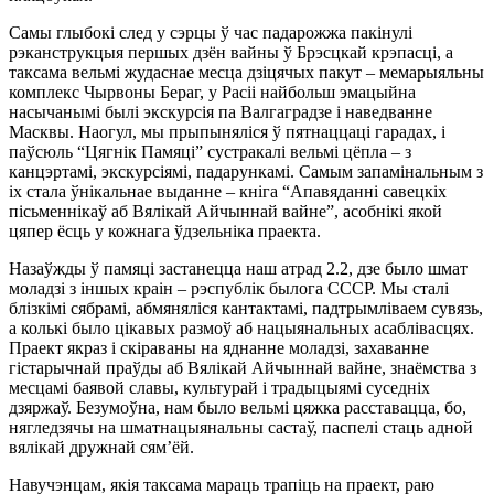
Самы глыбокі след у сэрцы ў час падарожжа пакінулі
рэканструкцыя першых дзён вайны ў Брэсцкай крэпасці, а
таксама вельмі жудаснае месца дзіцячых пакут – мемарыяльны
комплекс Чырвоны Бераг, у Расіі найбольш эмацыйна
насычанымі былі экскурсія па Валгаградзе і наведванне
Масквы. Наогул, мы прыпыняліся ў пятнаццаці гарадах, і
паўсюль “Цягнік Памяці” сустракалі вельмі цёпла – з
канцэртамі, экскурсіямі, падарункамі. Самым запамінальным з
іх стала ўнікальнае выданне – кніга “Апавяданні савецкіх
пісьменнікаў аб Вялікай Айчыннай вайне”, асобнікі якой
цяпер ёсць у кожнага ўдзельніка праекта.
Назаўжды ў памяці застанецца наш атрад 2.2, дзе было шмат
моладзі з іншых краін – рэспублік былога СССР. Мы сталі
блізкімі сябрамі, абмяняліся кантактамі, падтрымліваем сувязь,
а колькі было цікавых размоў аб нацыянальных асаблівасцях.
Праект якраз і скіраваны на яднанне моладзі, захаванне
гістарычнай праўды аб Вялікай Айчыннай вайне, знаёмства з
месцамі баявой славы, культурай і традыцыямі суседніх
дзяржаў. Безумоўна, нам было вельмі цяжка расставацца, бо,
нягледзячы на шматнацыянальны састаў, паспелі стаць адной
вялікай дружнай сям’ёй.
Навучэнцам, якія таксама мараць трапіць на праект, раю