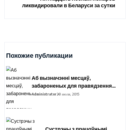
ликвидировали в Беларуси за сутки
Похожие публикации
Аб вызначэнні месцаў,
забароненых для правядзення
пікетавання з мэтай збору подпісаў
Administrator
20 июля, 2015
выбаршчыкаў па вылучэнні
кандыдатаў у прэзідэнты
Рэспублікі Беларусь
Сустрэчы з працоўнымі