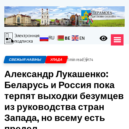
RU
BE
EN
1 min read
СВЕЖЫЯ НАВІНЫ
УЛАДА
174
Александр Лукашенко:
Беларусь и Россия пока
терпят выходки безумцев
из руководства стран
Запада, но всему есть
предел