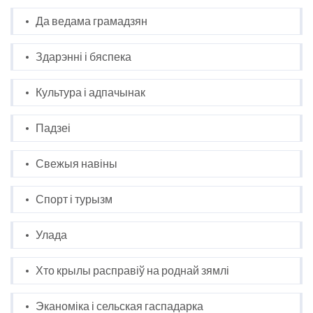
Да ведама грамадзян
Здарэнні і бяспека
Культура і адпачынак
Падзеі
Свежыя навіны
Спорт і турызм
Улада
Хто крылы расправіў на роднай зямлі
Эканоміка і сельская гаспадарка