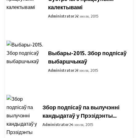
калектывамі
Administrator
22 июля, 2015
Выбары-2015. Збор подпісаў
выбаршчыкаў
Administrator
23 июля, 2015
Збор подпісаў па вылучэнні
кандыдатаў у Прэзідэнты
Рэспублікі Беларусь праходзіць
Administrator
24 июля, 2015
ва ўсіх рэгіёнах вобласці