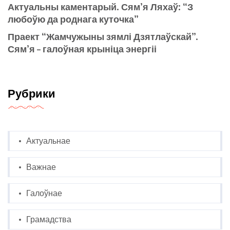
Актуальны каментарый. Сям’я Ляхаў: “З
любоўю да роднага куточка”
Праект “Жамчужыны зямлі Дзятлаўскай”.
Сям’я – галоўная крыніца энергіі
Рубрики
Актуальнае
Важнае
Галоўнае
Грамадства