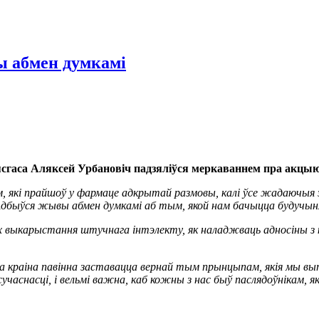
 абмен думкамі
ясгаса Аляксей Урбановіч падзяліўся меркаваннем пра акцыю
кі прайшоў у фармаце адкрытай размовы, калі ўсе жадаючыя змаг
Адбыўся жывы абмен думкамі аб тым, якой нам бачыцца будучыня
ах выкарыстання штучнага інтэлекту, як наладжваць адносіны з 
 краіна павінна заставацца вернай тым прынцыпам, якія мы вып
сучаснасці, і вельмі важна, каб кожны з нас быў паслядоўнікам, я