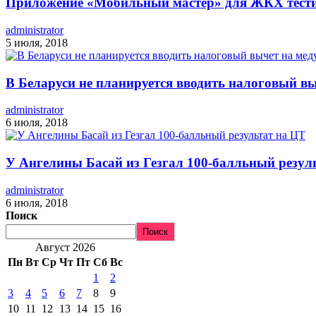
Приложение «Мобильный мастер» для ЖКХ тест
administrator
5 июля, 2018
В Беларуси не планируется вводить налоговый вы
administrator
6 июля, 2018
У Ангелины Басай из Гезгал 100-балльный резул
administrator
6 июля, 2018
Поиск
Поиск
Август 2026
Пн
Вт
Ср
Чт
Пт
Сб
Вс
1
2
3
4
5
6
7
8
9
10
11
12
13
14
15
16