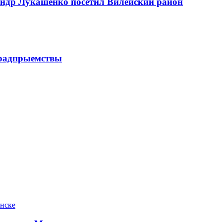
андр Лукашенко посетил Вилейский район
 прадпрыемствы