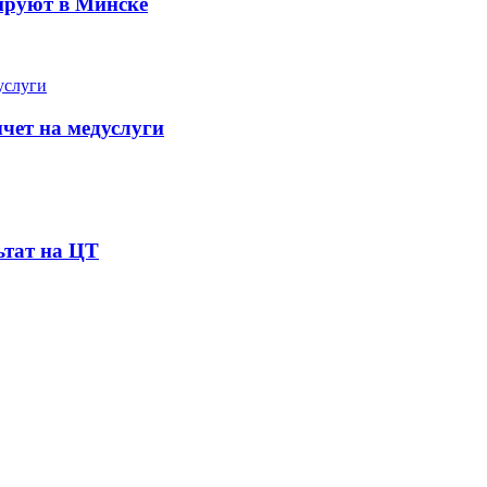
ируют в Минске
чет на медуслуги
ьтат на ЦТ