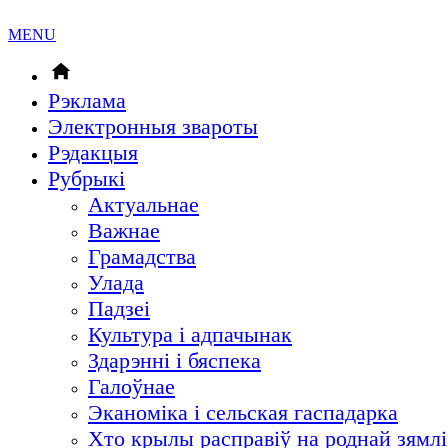
MENU
Рэклама
Электронныя звароты
Рэдакцыя
Рубрыкi
Актуальнае
Важнае
Грамадства
Улада
Падзеі
Культура і адпачынак
Здарэнні і бяспека
Галоўнае
Эканоміка і сельская гаспадарка
Хто крылы расправіў на роднай зямлі