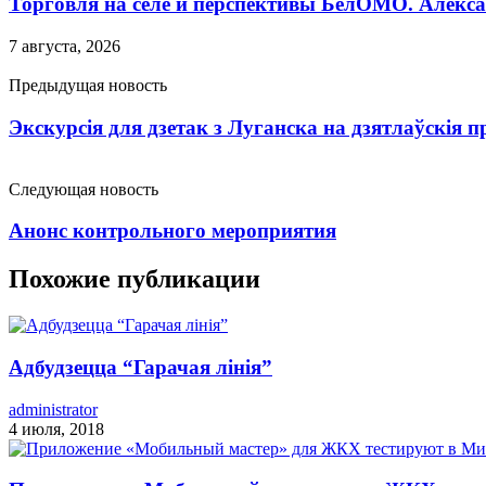
Торговля на селе и перспективы БелОМО. Алекс
7 августа, 2026
Предыдущая новость
Экскурсія для дзетак з Луганска на дзятлаўскія
Следующая новость
Анонс контрольного мероприятия
Похожие публикации
Адбудзецца “Гарачая лінія”
administrator
4 июля, 2018