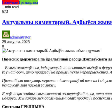
Галоўнае
Грамадства
1 min read
673
Актуальны каментарый. Адбыўся жывы
administrator
29 августа, 2025
0
Намеснік дырэктара па ідэалагічнай рабоце Дзятлаўскага л
– Вельмі змястоўным, інфармацыйна насычаным выдаўся форум, я
іх у чат-бот, што працаваў на працягу ўсяго мерапрыемства. 
Цікава было паслухаць меркаванні экспертаў аб плюсах і мінус
беларусаў, якія паехалі за мяжу.
Я поўнасцю згодны з выказваннямі экспертаў аб тым, што наша
Беларусі. Мы ганарымся дасягненнямі сваіх продкаў і поспехамі 
Святлана ГРЫШЫНА