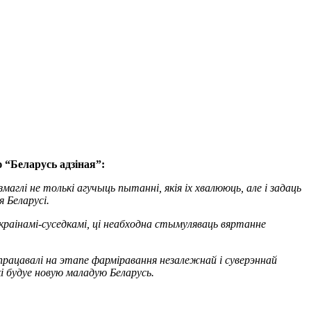
 “Беларусь адзіная”:
лі не толькі агучыць пытанні, якія іх хвалююць, але і задаць
 Беларусі.
краінамі-суседкамі, ці неабходна стымуляваць вяртанне
рацавалі на этапе фарміравання незалежнай і суверэннай
кі будуе новую маладую Беларусь.