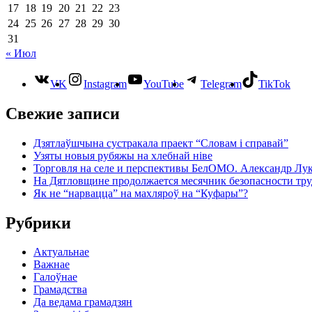
17
18
19
20
21
22
23
24
25
26
27
28
29
30
31
« Июл
VK
Instagram
YouTube
Telegram
TikTok
Свежие записи
Дзятлаўшчына сустракала праект “Словам і справай”
Узяты новыя рубяжы на хлебнай ніве
Торговля на селе и перспективы БелОМО. Александр Лу
На Дятловщине продолжается месячник безопасности тру
Як не “нарвацца” на махляроў на “Куфары”?
Рубрики
Актуальнае
Важнае
Галоўнае
Грамадства
Да ведама грамадзян