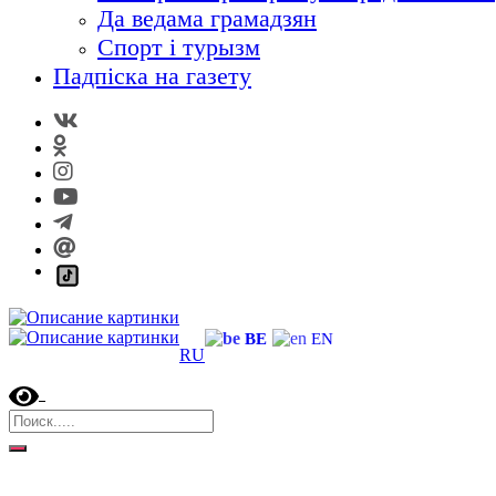
Да ведама грамадзян
Спорт і турызм
Падпіска на газету
BE
EN
RU