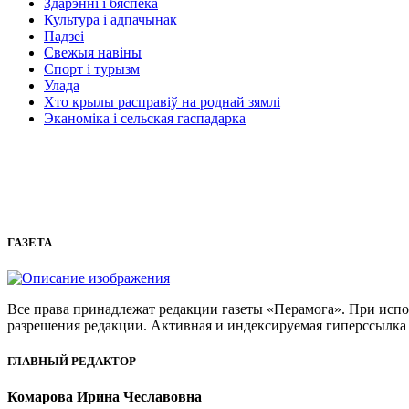
Здарэнні і бяспека
Культура і адпачынак
Падзеі
Свежыя навіны
Спорт і турызм
Улада
Хто крылы расправіў на роднай зямлі
Эканоміка і сельская гаспадарка
ГАЗЕТА
Все права принадлежат редакции газеты «Перамога». При испол
разрешения редакции. Активная и индексируемая гиперссылка 
ГЛАВНЫЙ РЕДАКТОР
Комарова Ирина Чеславовна