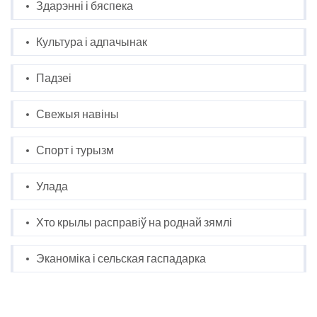
Здарэнні і бяспека
Культура і адпачынак
Падзеі
Свежыя навіны
Спорт і турызм
Улада
Хто крылы расправіў на роднай зямлі
Эканоміка і сельская гаспадарка