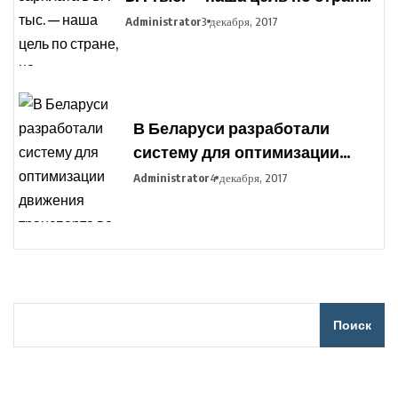
но дифференциация по
Administrator
3 декабря, 2017
отраслям сохранится
В Беларуси разработали
систему для оптимизации
движения транспорта во
Administrator
4 декабря, 2017
время сельхозработ
Поиск