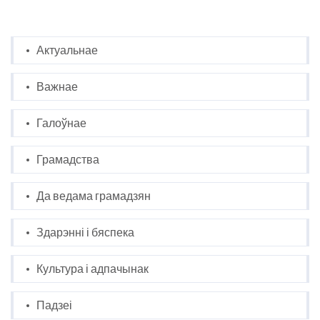
Актуальнае
Важнае
Галоўнае
Грамадства
Да ведама грамадзян
Здарэнні і бяспека
Культура і адпачынак
Падзеі