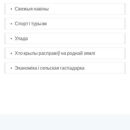
Свежыя навіны
Спорт і турызм
Улада
Хто крылы расправіў на роднай зямлі
Эканоміка і сельская гаспадарка