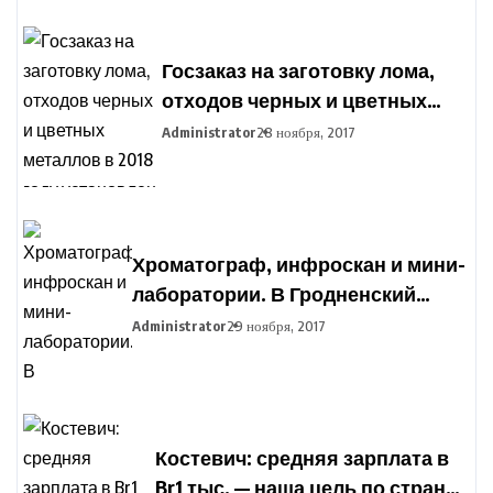
Госзаказ на заготовку лома,
отходов черных и цветных
металлов в 2018 году
Administrator
28 ноября, 2017
установлен в Беларуси
Хроматограф, инфроскан и мини-
лаборатории. В Гродненский
агропромышленный парк
Administrator
29 ноября, 2017
закупают оборудование для
подготовки фермеров
Костевич: средняя зарплата в
Br1 тыс. — наша цель по стране,