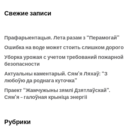
Свежие записи
Прафарыентацыя. Лета разам з “Перамогай”
Ошибка на воде может стоить слишком дорого
Уборка урожая с учетом требований пожарной
безопасности
Актуальны каментарый. Сям’я Ляхаў: “З
любоўю да роднага куточка”
Праект “Жамчужыны зямлі Дзятлаўскай”.
Сям’я – галоўная крыніца энергіі
Рубрики