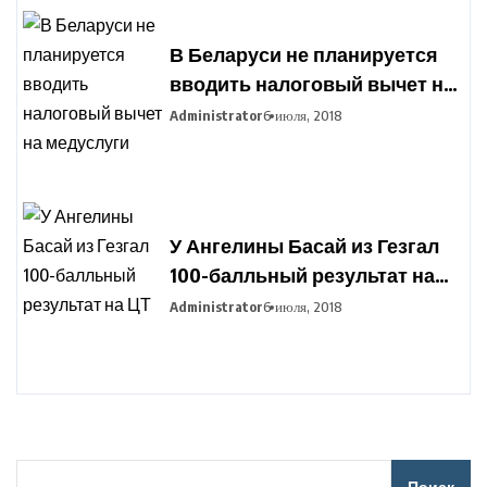
В Беларуси не планируется
вводить налоговый вычет на
медуслуги
Administrator
6 июля, 2018
У Ангелины Басай из Гезгал
100-балльный результат на
ЦТ
Administrator
6 июля, 2018
Поиск