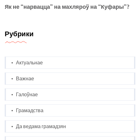
Як не “нарвацца” на махляроў на “Куфары”?
Рубрики
Актуальнае
Важнае
Галоўнае
Грамадства
Да ведама грамадзян