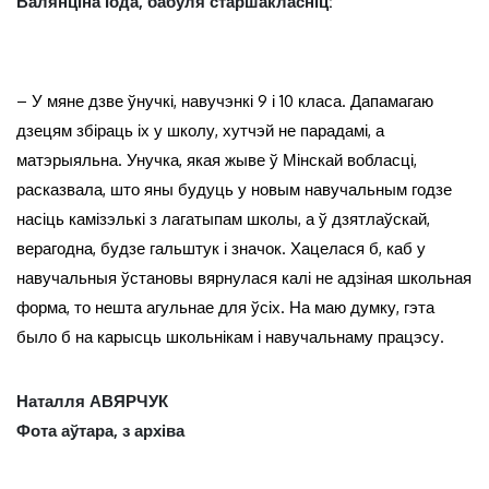
Валянціна Іода, бабуля старшакласніц:
– У мяне дзве ўнучкі, навучэнкі 9 і 10 класа. Дапамагаю
дзецям збіраць іх у школу, хутчэй не парадамі, а
матэрыяльна. Унучка, якая жыве ў Мінскай вобласці,
расказвала, што яны будуць у новым навучальным годзе
насіць камізэлькі з лагатыпам школы, а ў дзятлаўскай,
верагодна, будзе гальштук і значок. Хацелася б, каб у
навучальныя ўстановы вярнулася калі не адзіная школьная
форма, то нешта агульнае для ўсіх. На маю думку, гэта
было б на карысць школьнікам і навучальнаму працэсу.
Наталля АВЯРЧУК
Фота аўтара, з архіва