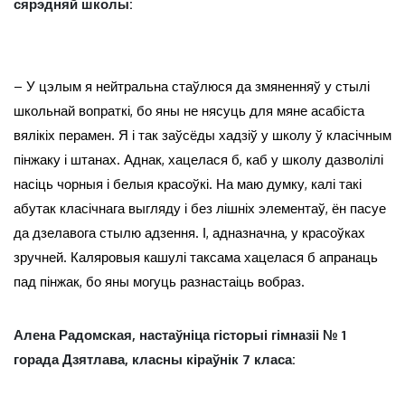
сярэдняй школы:
– У цэлым я нейтральна стаўлюся да змяненняў у стылі
школьнай вопраткі, бо яны не нясуць для мяне асабіста
вялікіх перамен. Я і так заўсёды хадзіў у школу ў класічным
пінжаку і штанах. Аднак, хацелася б, каб у школу дазволілі
насіць чорныя і белыя красоўкі. На маю думку, калі такі
абутак класічнага выгляду і без лішніх элементаў, ён пасуе
да дзелавога стылю адзення. І, адназначна, у красоўках
зручней. Каляровыя кашулі таксама хацелася б апранаць
пад пінжак, бо яны могуць разнастаіць вобраз.
Алена Радомская, настаўніца гісторыі гімназіі № 1
горада Дзятлава, класны кіраўнік 7 класа: