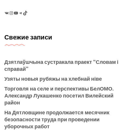
VK
Instagram
YouTube
Telegram
TikTok
Свежие записи
Дзятлаўшчына сустракала праект “Словам і
справай”
Узяты новыя рубяжы на хлебнай ніве
Торговля на селе и перспективы БелОМО.
Александр Лукашенко посетил Вилейский
район
На Дятловщине продолжается месячник
безопасности труда при проведении
уборочных работ