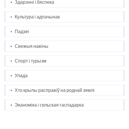
Здарэнні і бяспека
Культура і адпачынак
Падзеі
Свежыя навіны
Спорт і турызм
Улада
Хто крылы расправіў на роднай зямлі
Эканоміка і сельская гаспадарка