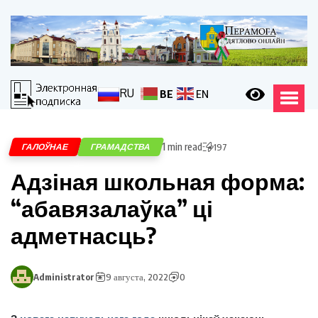
RU
BE
EN
1 min read
ГАЛОЎНАЕ
ГРАМАДСТВА
197
Адзіная школьная форма:
“абавязалаўка” ці
адметнасць?
Administrator
9 августа, 2022
0