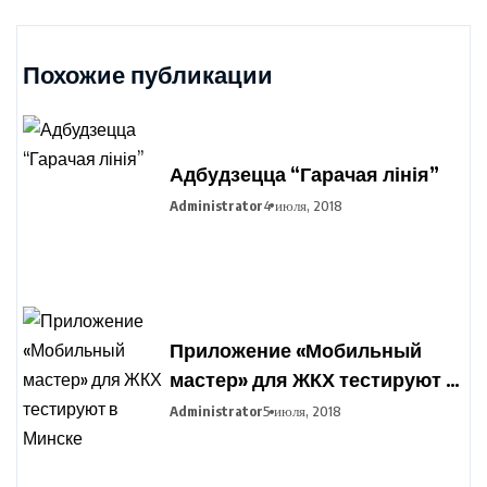
Похожие публикации
Адбудзецца “Гарачая лінія”
Administrator
4 июля, 2018
Приложение «Мобильный
мастер» для ЖКХ тестируют в
Минске
Administrator
5 июля, 2018