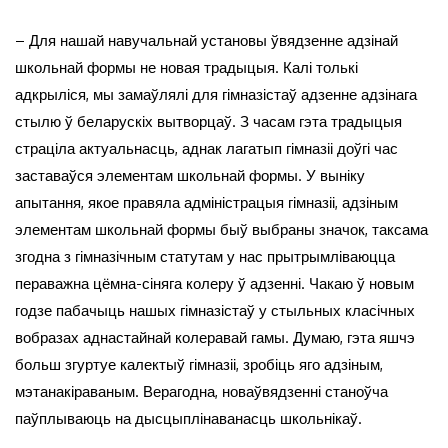
– Для нашай навучальнай установы ўвядзенне адзінай
школьнай формы не новая традыцыя. Калі толькі
адкрыліся, мы замаўлялі для гімназістаў адзенне адзінага
стылю ў беларускіх вытворцаў. З часам гэта традыцыя
страціла актуальнасць, аднак лагатып гімназіі доўгі час
заставаўся элементам школьнай формы. У выніку
апытання, якое правяла адміністрацыя гімназіі, адзіным
элементам школьнай формы быў выбраны значок, таксама
згодна з гімназічным статутам у нас прытрымліваюцца
пераважна цёмна-сіняга колеру ў адзенні. Чакаю ў новым
годзе пабачыць нашых гімназістаў у стыльных класічных
вобразах аднастайнай колеравай гамы. Думаю, гэта яшчэ
больш згуртуе калектыў гімназіі, зробіць яго адзіным,
мэтанакіраваным. Верагодна, новаўвядзенні станоўча
паўплываюць на дысцыплінаванасць школьнікаў.