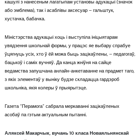
кашулі з нанесеным лагатыпам установы адукацыі (значок
або эмблема), так і асаблівы аксесуар – гальштук,
хустачка, бабачка.
Міністэрства адукацыі хоць і выступіла ініцыятарам
увядзення школьнай формы, у працэс яе выбару спрабуе
ўцягнуць усіх, хто ў ёй можа быць зацікаўлены, – педагогаў,
бацькоў і саміх вучняў. Да канца жніўня на сайце
ведамства запушчана анлайн-анкетаванне на прадмет таго,
з якіх элементаў у выніку будзе складацца гардэроб
школьніка, якія колеры ў прыярытэце.
Газета “Перамога” сабрала меркаванні зацікаўленых
асобаў па гэтым актуальным пытанні.
Аляксей Макарчык, вучань 10 класа Новаяльнянскай