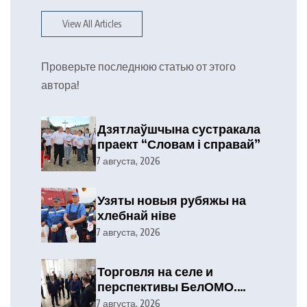
View All Articles
Проверьте последнюю статью от этого
автора!
Дзятлаўшчына сустракала
праект “Словам і справай”
7 августа, 2026
Узяты новыя рубяжы на
хлебнай ніве
7 августа, 2026
Торговля на селе и
перспективы БелОМО.
Александр Лукашенко
7 августа, 2026