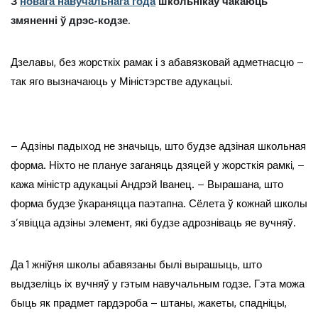
З
новага навучальнага года
школьнікаў чакаюць
змяненні ў дрэс-кодзе.
Дзелавы, без жорсткіх рамак і з абавязковай адметнасцю –
так яго вызначаюць у Міністэрстве адукацыі.
– Адзіны падыход не значыць, што будзе адзіная школьная
форма. Ніхто не плануе заганяць дзяцей у жорсткія рамкі, –
кажа міністр адукацыі Андрэй Іванец. – Вырашана, што
форма будзе ўкараняцца паэтапна. Сёлета ў кожнай школы
з’явіцца адзіны элемент, які будзе адрозніваць яе вучняў.
Да 1 жніўня школы абавязаны былі вырашыць, што
выдзеліць іх вучняў у гэтым навучальным годзе. Гэта можа
быць як прадмет гардэроба – штаны, жакеты, спадніцы,