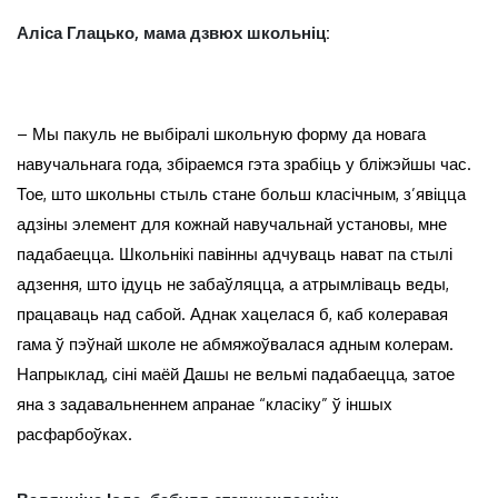
Аліса Глацько, мама дзвюх школьніц:
– Мы пакуль не выбіралі школьную форму да новага
навучальнага года, збіраемся гэта зрабіць у бліжэйшы час.
Тое, што школьны стыль стане больш класічным, з’явіцца
адзіны элемент для кожнай навучальнай установы, мне
падабаецца. Школьнікі павінны адчуваць нават па стылі
адзення, што ідуць не забаўляцца, а атрымліваць веды,
працаваць над сабой. Аднак хацелася б, каб колеравая
гама ў пэўнай школе не абмяжоўвалася адным колерам.
Напрыклад, сіні маёй Дашы не вельмі падабаецца, затое
яна з задавальненнем апранае “класіку” ў іншых
расфарбоўках.