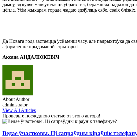
дамоў, здзіўляе маляўнічасць убранства, беражлівы падыход да 
цёпла. Усім жыхарам горада жадаю здзіўляць сябе, сваіх блізкіх
Да Новага года застаецца ўсё менш часу, але падрыхтоўка да 
афармленне прыдамавой тэрыторыі.
Аксана АНДАЛЮКЕВІЧ
About Author
administrator
View All Articles
Проверьте последнюю статью от этого автора!
Ведае ўчастковы. Ці сапраўдны кіраўнік тэлефан