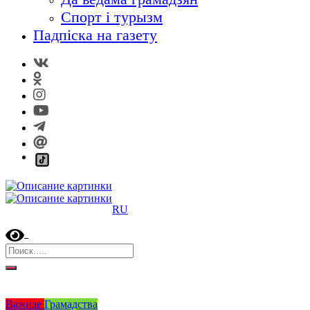
Спорт і турызм
Падпіска на газету
RU
Важнае
Грамадства