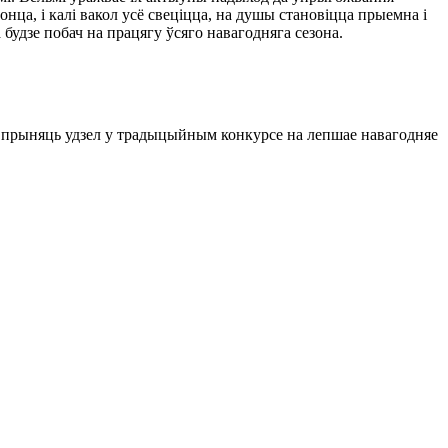
онца, і калі вакол усё свеціцца, на душы становіцца прыемна і
 будзе побач на працягу ўсяго навагодняга сезона.
ць прыняць удзел у традыцыйным конкурсе на лепшае навагодняе