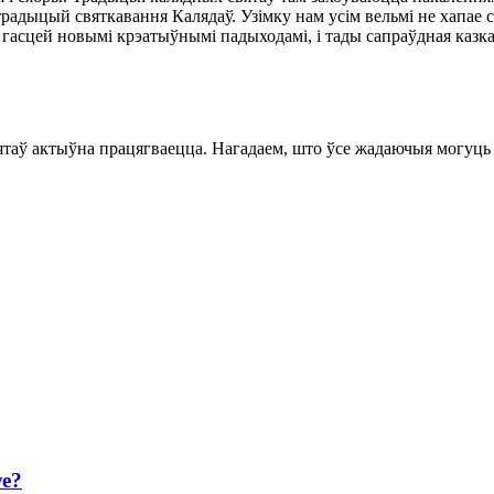
традыцый святкавання Калядаў. Узімку нам усім вельмі не хапае с
, гасцей новымі крэатыўнымі падыходамі, і тады сапраўдная казка
святаў актыўна працягваецца. Нагадаем, што ўсе жадаючыя могу
уе?