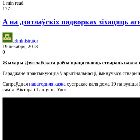
1 min read
177
А на дзятлаўскіх падворках зіхацяць агн
administrator
19 декабря, 2018
0
Жыхары Дзятлаўскага раёна працягваюць ствараць вакол с
Гараджане практыкуюцца ў арыгінальнасці, імкнучыся стварыць с
Сапраўдная
навагодняя казка
сустракае каля дома 19 па вуліцы
сям’я Віктара і Таццяны Удот.