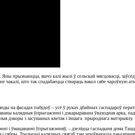
 Яны прызнаюцца, яшчэ калі жылі ў сельскай мясцовасці, заўсёд
не чакалі, што так спадабаецца ствараць вакол сябе чароўную ат
рлянды на фасадах пабудоў – усё ў руках дбайных гаспадароў пер
ваны калядныя ўпрыгажэнні і дэкарыравана ўваходная арка, пад
аныя дэкоры з засушаных кветак і іншага прыроднага матэрыялу.
энні і ўмацаванні ўпрыгажэнняў, – дзеліцца гаспадыня дома Тац
 сябры. Традыцыі калядных святаў там захоўваюцца пакаленням