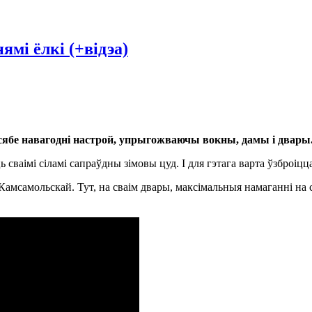
ямі ёлкі (+відэа)
ябе навагодні настрой, упрыгожваючы вокны, дамы і двары
ваімі сіламі сапраўдны зімовы цуд. І для гэтага варта ўзброіцц
 Камсамольскай. Тут, на сваім двары, максімальныя намаганні н