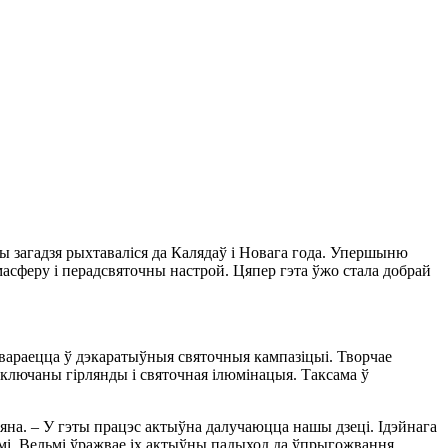
ы загадзя рыхтаваліся да Калядаў і Новага года. Упершыню
масферу і перадсвяточны настрой. Цяпер гэта ўжо стала добрай
атвараецца ў дэкаратыўныя святочныя кампазіцыі. Творчае
ключаны гірлянды і святочная ілюмінацыя. Таксама ў
цяна. – У гэты працэс актыўна далучаюцца нашы дзеці. Ідэйнага
і. Вельмі ўражвае іх актыўны падыход да ўпрыгожвання