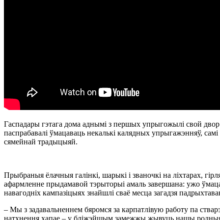
Гаспадары гэтага дома аднымі з першых упрыгожылі свой двор.
паспрабавалі ўмацаваць некалькі калядных упрыгажэнняў, самі 
сямейнай традыцыяй.
Прыбраныя ёлачныя галінкі, шарыкі і званочкі на ліхтарах, гі
афармленне прыдамавой тэрыторыі амаль завершана: ужо ўмаца
навагодніх кампазіцыях знайшлі сваё месца загадзя падрыхтав
– Мы з задавальненнем бяромся за карпатлівую работу па ствар
натхнення хапае – у бліжэйшым замежжы жывуць нашы родныя і