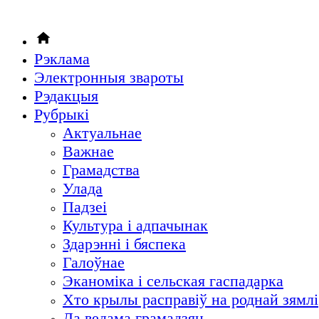
Рэклама
Электронныя звароты
Рэдакцыя
Рубрыкi
Актуальнае
Важнае
Грамадства
Улада
Падзеі
Культура і адпачынак
Здарэнні і бяспека
Галоўнае
Эканоміка і сельская гаспадарка
Хто крылы расправіў на роднай зямлі
Да ведама грамадзян