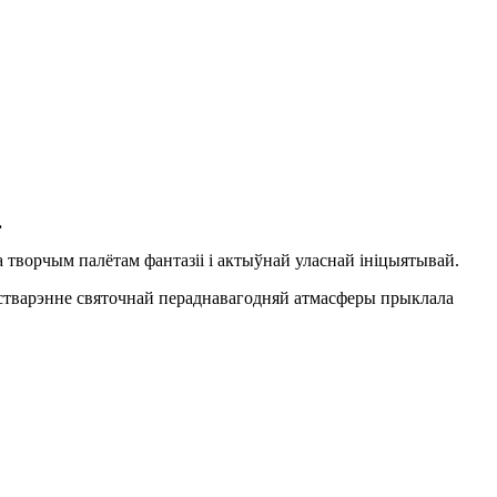
.
а творчым палётам фантазіі і актыўнай уласнай ініцыятывай.
а стварэнне святочнай пераднавагодняй атмасферы прыклала