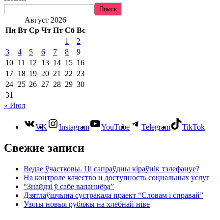
Поиск
Август 2026
Пн
Вт
Ср
Чт
Пт
Сб
Вс
1
2
3
4
5
6
7
8
9
10
11
12
13
14
15
16
17
18
19
20
21
22
23
24
25
26
27
28
29
30
31
« Июл
VK
Instagram
YouTube
Telegram
TikTok
Свежие записи
Ведае ўчастковы. Ці сапраўдны кіраўнік тэлефануе?
На контроле качество и доступность социальных услуг
“Знайдзі ў сабе валанцёра”
Дзятлаўшчына сустракала праект “Словам і справай”
Узяты новыя рубяжы на хлебнай ніве