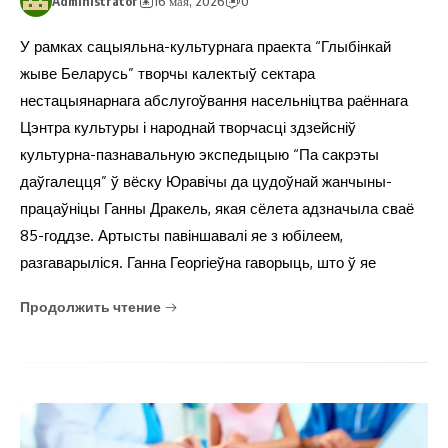
Administrator
16 мая, 2026
0
У рамках сацыяльна-культурнага праекта “Глыбінкай
жыве Беларусь” творчы калектыў сектара
нестацыянарнага абслугоўвання насельніцтва раённага
Цэнтра культуры і народнай творчасці здзейсніў
культурна-пазнавальную экспедыцыю “Па сакрэты
даўгалецця” ў вёску Юравічы да цудоўнай жанчыны-
працаўніцы Ганны Дракель, якая сёлета адзначыла сваё
85-годдзе. Артысты павіншавалі яе з юбілеем,
разгаварыліся. Ганна Георгіеўна гаворыць, што ў яе
Продолжить чтение