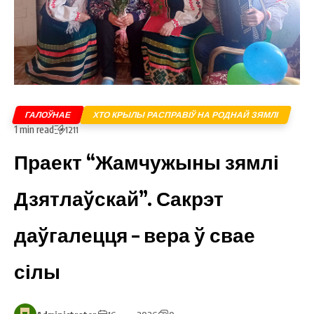
ГАЛОЎНАЕ
ХТО КРЫЛЫ РАСПРАВІЎ НА РОДНАЙ ЗЯМЛІ
1 min read
1211
Праект “Жамчужыны зямлі
Дзятлаўскай”. Сакрэт
даўгалецця – вера ў свае
сілы