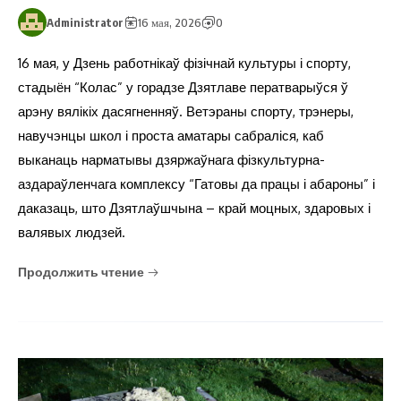
Administrator
16 мая, 2026
0
16 мая, у Дзень работнікаў фізічнай культуры і спорту,
стадыён “Колас” у горадзе Дзятлаве ператварыўся ў
арэну вялікіх дасягненняў. Ветэраны спорту, трэнеры,
навучэнцы школ і проста аматары сабраліся, каб
выканаць нарматывы дзяржаўнага фізкультурна-
аздараўленчага комплексу “Гатовы да працы і абароны” і
даказаць, што Дзятлаўшчына – край моцных, здаровых і
валявых людзей.
Продолжить чтение