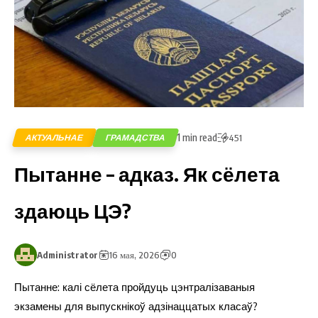
1 min read
АКТУАЛЬНАЕ
ГРАМАДСТВА
451
Пытанне – адказ. Як сёлета
здаюць ЦЭ?
Administrator
16 мая, 2026
0
Пытанне: калі сёлета пройдуць цэнтралізаваныя
экзамены для выпускнікоў адзінаццатых класаў?