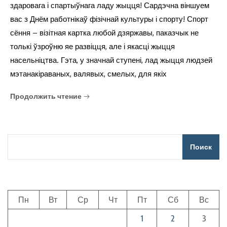
здаровага і спартыўнага ладу жыцця! Сардэчна віншуем
вас з Днём работнікаў фізічнай культуры і спорту! Спорт
сёння – візітная картка любой дзяржавы, паказчык не
толькі ўзроўню яе развіцця, але і якасці жыцця
насельніцтва. Гэта, у значнай ступені, лад жыцця людзей
мэтанакіраваных, валявых, смелых, для якіх
Продолжить чтение
Поиск
Пн
Вт
Ср
Чт
Пт
Сб
Вс
1
2
3