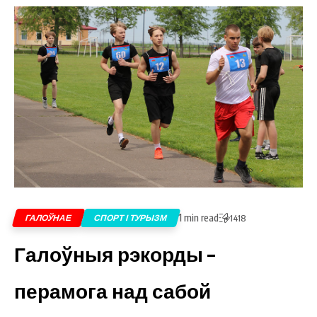
1 min read
ГАЛОЎНАЕ
СПОРТ І ТУРЫЗМ
1418
Галоўныя рэкорды –
перамога над сабой