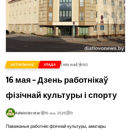
1 min read
АКТУАЛЬНАЕ
УЛАДА
365
16 мая – Дзень работнікаў
фізічнай культуры і спорту
Administrator
16 мая, 2026
0
Паважаныя работнікі фізічнай культуры, аматары