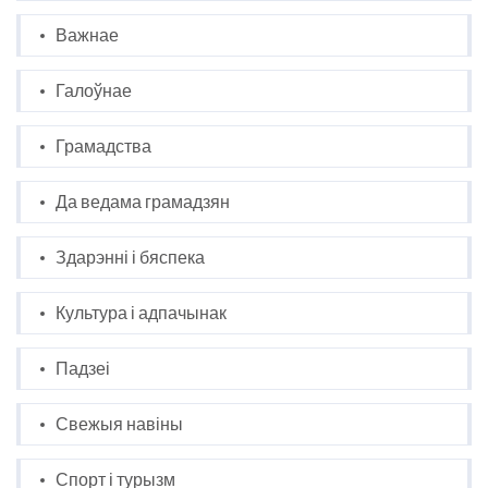
Важнае
Галоўнае
Грамадства
Да ведама грамадзян
Здарэнні і бяспека
Культура і адпачынак
Падзеі
Свежыя навіны
Спорт і турызм