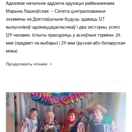
Адказвае начальнік аддзела адукацыі райвыканкама
Марына Лашкоўская: – Сёлета цэнтралізаваныя
экзамены на Дзятлаўшчыне будуць здаваць 127
выпускнікоў-адзінаццацікласнікаў і два экстэрны, усяго
129 чалавек. Іспыты праходзяць у асноўныя тэрміны: 26
мая (прадмет па выбары) і 29 мая (руская або беларуская
мова).
Продолжить чтение