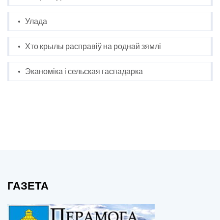
Улада
Хто крылы расправіў на роднай зямлі
Эканоміка і сельская гаспадарка
ГАЗЕТА