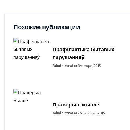
Похожие публикации
Прафілактыка бытавых
парушэнняў
Administrator
8 января, 2015
Праверылі жыллё
Administrator
26 февраля, 2015