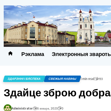
Рэклама
Электронныя зварот
1 min read
ЗДАРЭННІ І БЯСПЕКА
СВЕЖЫЯ НАВІНЫ
193
Здайце зброю добра
Administrator
6 января, 2023
0