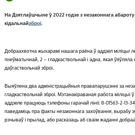
На Дзятлаўшчыне ў 2022 годзе з незаконнага абароту
кідальнай
зброі
.
Добраахвотна жыхарамі нашага раёна ў аддзел міліцыі лет
пнеўматычнай, 2 – гладкаствольнай і адна, якая ўяўляла
даўгаствольнай зброі.
Выяўлена два адміністрацыйныя правапарушэнні за неза
гладкаствольнай зброі. Мэтанакіраваная работа міліцыі 
аддзеле працуюць тэлефоны гарачай лініі: 8-01563-2-13-
паведаміць пра факты незаконнага захоўвання, вырабу зб
рэчываў і прылад, або расказаць аб сваім жаданні добра