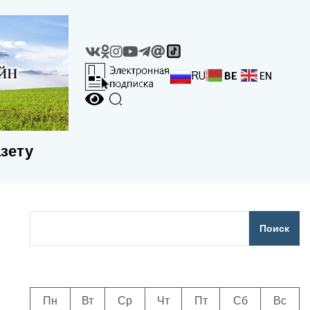
RU
BE
EN
азету
Поиск
Пн
Вт
Ср
Чт
Пт
Сб
Вс