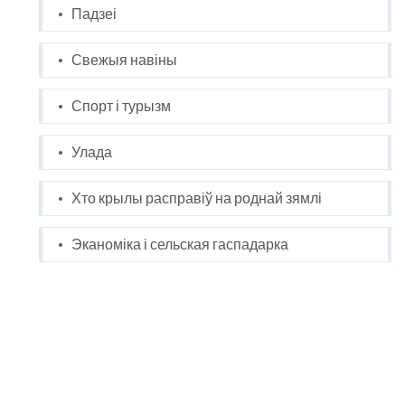
Падзеі
Свежыя навіны
Спорт і турызм
Улада
Хто крылы расправіў на роднай зямлі
Эканоміка і сельская гаспадарка