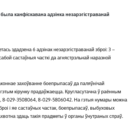
 была канфіскавана адзінка незарэгістраванай
ась здадзена 6 адзінак незарэгістраванай зброі: 3 –
 сабой састаўныя часткі да агнястрэльнай наразной
коннае захоўванне боепрыпасаў да паляўнічай
ў гэтым кірунку прадаўжаецца. Кругласутачна ў раённым
34, 8-029-3508064, 8-029-5806042. На гэтыя нумары можна
роі і яе састаўных частак, боепрыпасаў, выбуховых
ахвотна здаць такія прадметы ў органы ўнутраных спраў.