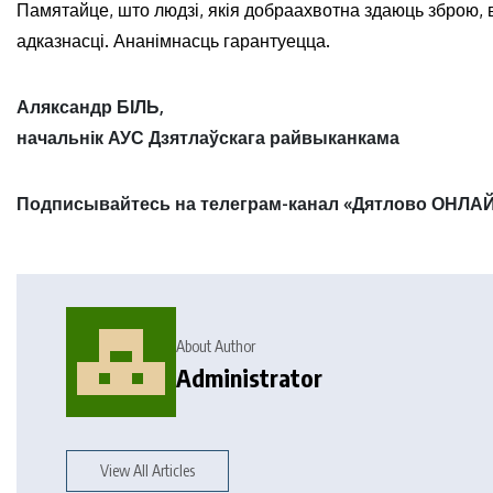
Памятайце, што людзі, якія добраахвотна здаюць зброю,
адказнасці. Ананімнасць гарантуецца.
Аляксандр БІЛЬ,
начальнік АУС Дзятлаўскага райвыканкама
Подписывайтесь на телеграм-канал «Дятлово ОНЛАЙ
About Author
Administrator
View All Articles