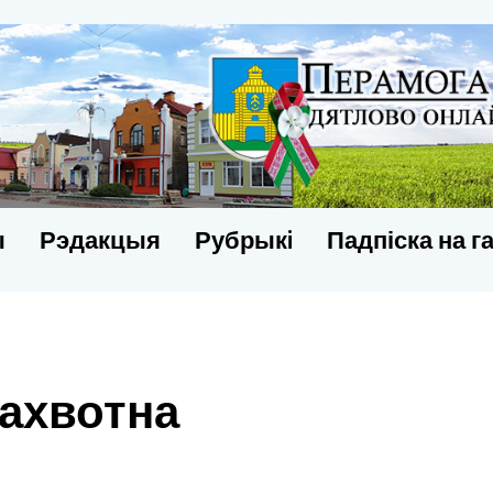
ы
Рэдакцыя
Рубрыкi
Падпіска на г
ахвотна