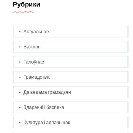
Рубрики
Актуальнае
Важнае
Галоўнае
Грамадства
Да ведама грамадзян
Здарэнні і бяспека
Культура і адпачынак