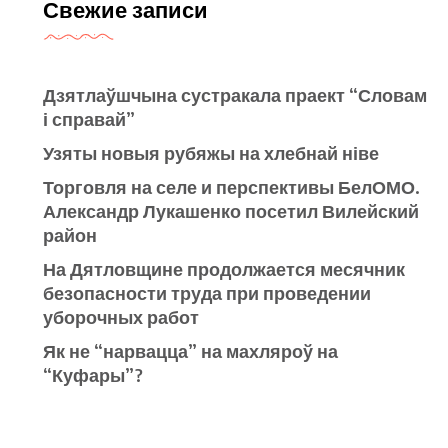
Свежие записи
Дзятлаўшчына сустракала праект “Словам
і справай”
Узяты новыя рубяжы на хлебнай ніве
Торговля на селе и перспективы БелОМО.
Александр Лукашенко посетил Вилейский
район
На Дятловщине продолжается месячник
безопасности труда при проведении
уборочных работ
Як не “нарвацца” на махляроў на
“Куфары”?