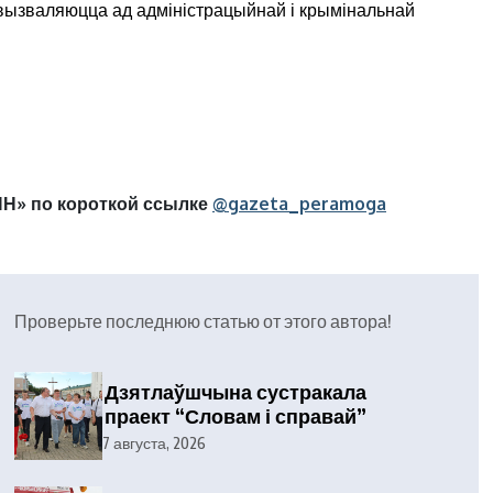
 вызваляюцца ад адміністрацыйнай і крымінальнай
Н» по короткой ссылке
@gazeta_peramoga
Проверьте последнюю статью от этого автора!
Дзятлаўшчына сустракала
праект “Словам і справай”
7 августа, 2026