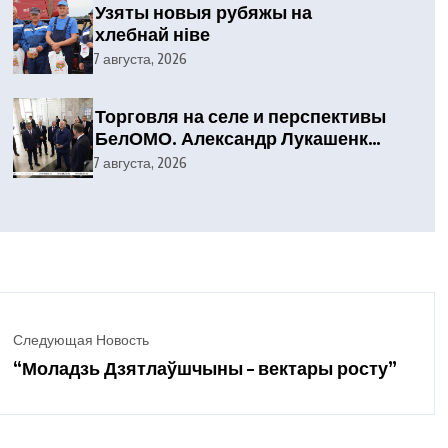
Узяты новыя рубяжы на
хлебнай ніве
7 августа, 2026
Торговля на селе и перспективы
БелОМО. Александр Лукашенко
посетил Вилейский район
7 августа, 2026
Следующая Новость
“Моладзь Дзятлаўшчыны – вектары росту”