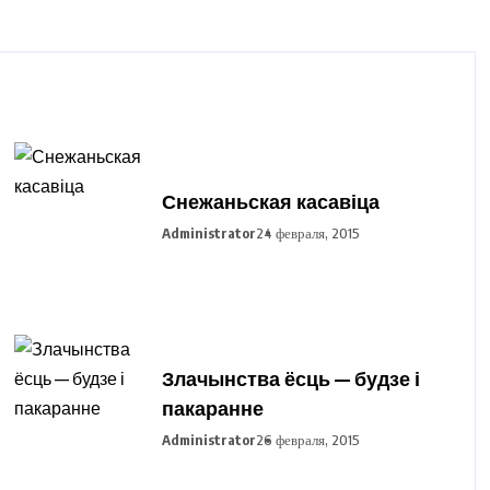
Снежаньская касавіца
Administrator
24 февраля, 2015
Злачынства ёсць — будзе і
пакаранне
Administrator
26 февраля, 2015