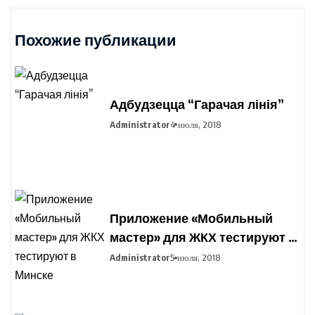
Похожие публикации
Адбудзецца “Гарачая лінія”
Administrator
4 июля, 2018
Приложение «Мобильный
мастер» для ЖКХ тестируют в
Минске
Administrator
5 июля, 2018