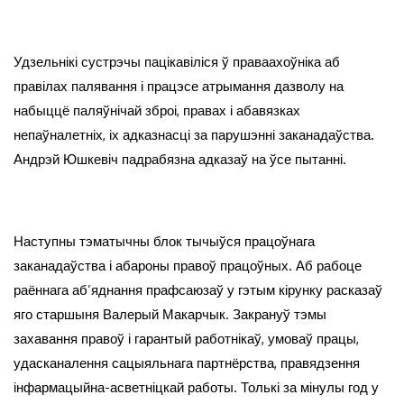
Удзельнікі сустрэчы пацікавіліся ў праваахоўніка аб
правілах палявання і працэсе атрымання дазволу на
набыццё паляўнічай зброі, правах і абавязках
непаўналетніх, іх адказнасці за парушэнні заканадаўства.
Андрэй Юшкевіч падрабязна адказаў на ўсе пытанні.
Наступны тэматычны блок тычыўся працоўнага
заканадаўства і абароны правоў працоўных. Аб рабоце
раённага аб’яднання прафсаюзаў у гэтым кірунку расказаў
яго старшыня Валерый Макарчык. Закрануў тэмы
захавання правоў і гарантый работнікаў, умоваў працы,
удасканалення сацыяльнага партнёрства, правядзення
інфармацыйна-асветніцкай работы. Толькі за мінулы год у