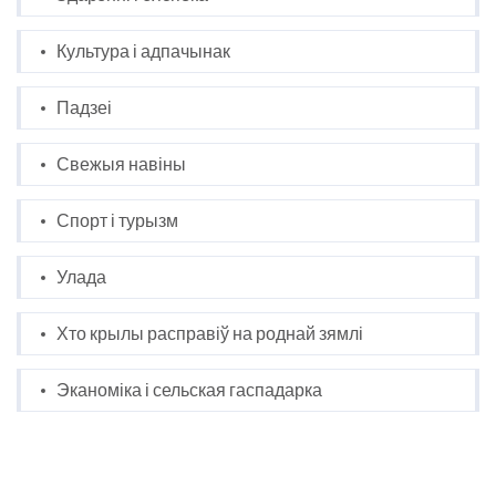
Культура і адпачынак
Падзеі
Свежыя навіны
Спорт і турызм
Улада
Хто крылы расправіў на роднай зямлі
Эканоміка і сельская гаспадарка