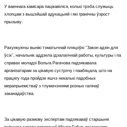
У ваеннага камісара пацікавіліся, колькі трэба служыць
хлопцам з вышэйшай адукацыяй і які гранічны ўзрост
прызыву.
Рахункуючы вынікі тэматычнай пляцоўкі “Закон адзін для
ўсіх”, начальнік аддзела ідэалагічнай работы, культуры і па
справах моладзі Вольга Рагачова падзякавала
арганізатарам за цікавую сустрэчу і паабяцала, што на
працягу года пройдзе яшчэ некалькі падобных
мерапрыемстваў з тлумачэннямі розных галінаў
заканадаўства.
За цікавую размову экспертам падзякаваў старшыня
раённага савета ветэранаў Міхаіл Губар, які таксама