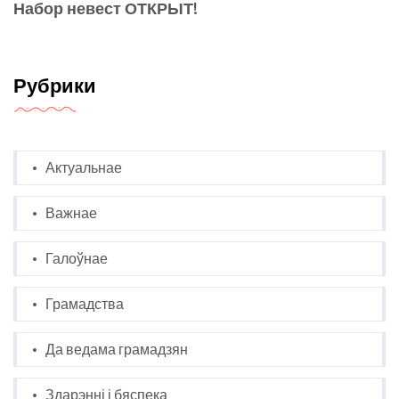
Набор невест ОТКРЫТ!
Рубрики
Актуальнае
Важнае
Галоўнае
Грамадства
Да ведама грамадзян
Здарэнні і бяспека