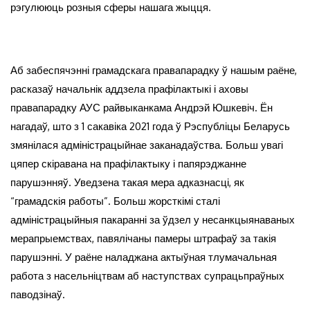
рэгулююць розныя сферы нашага жыцця.
Аб забеспячэнні грамадскага правапарадку ў нашым раёне,
расказаў начальнік аддзела прафілактыкі і аховы
правапарадку АУС райвыканкама Андрэй Юшкевіч. Ён
нагадаў, што з 1 сакавіка 2021 года ў Рэспубліцы Беларусь
змянілася адміністрацыйнае заканадаўства. Больш увагі
цяпер скіравана на прафілактыку і папярэджанне
парушэнняў. Уведзена такая мера адказнасці, як
“грамадскія работы”. Больш жорсткімі сталі
адміністрацыйныя пакаранні за ўдзел у несанкцыянаваных
мерапрыемствах, павялічаны памеры штрафаў за такія
парушэнні. У раёне наладжана актыўная тлумачальная
работа з насельніцтвам аб наступствах супрацьпраўных
паводзінаў.