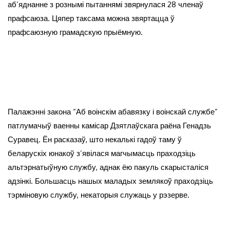
аб’яднанне з рознымі пытаннямі звярнулася 28 членаў
прафсаюза. Цяпер таксама можна звяртацца ў
прафсаюзную грамадскую прыёмную.
Палажэнні закона “Аб воінскім абавязку і воінскай службе”
патлумачыў ваенны камісар Дзятлаўскага раёна Генадзь
Суравец. Ён расказаў, што некалькі гадоў таму ў
беларускіх юнакоў з’явілася магчымасць праходзіць
альтэрнатыўную службу, аднак ёю пакуль скарысталіся
адзінкі. Большасць нашых маладых землякоў праходзіць
тэрміновую службу, некаторыя служаць у рэзерве.