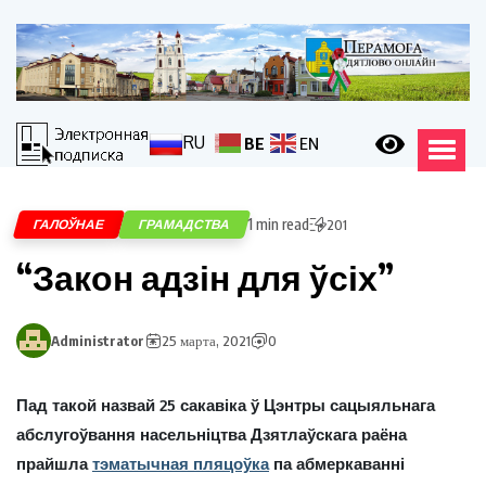
RU
BE
EN
1 min read
ГАЛОЎНАЕ
ГРАМАДСТВА
201
“Закон адзін для ўсіх”
Administrator
25 марта, 2021
0
Пад такой назвай 25 сакавіка ў Цэнтры сацыяльнага
абслугоўвання насельніцтва Дзятлаўскага раёна
прайшла
тэматычная пляцоўка
па абмеркаванні