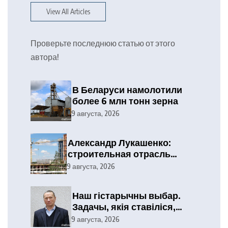
View All Articles
Проверьте последнюю статью от этого
автора!
В Беларуси намолотили
более 6 млн тонн зерна
9 августа, 2026
Александр Лукашенко:
строительная отрасль
демонстрирует высокие
9 августа, 2026
результаты, сохраняя
статус одного из драйверов
Наш гістарычны выбар.
экономики
Задачы, якія ставіліся,
выкананы
9 августа, 2026