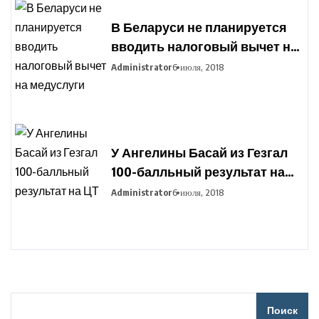
В Беларуси не планируется
вводить налоговый вычет на
медуслуги
Administrator
6 июля, 2018
У Ангелины Басай из Гезгал
100-балльный результат на
ЦТ
Administrator
6 июля, 2018
Поиск