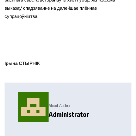
выказаў спадзяванне на далейшае плённае
супрацоўніцтва.
Ірына СТЫРНІК
About Author
Administrator