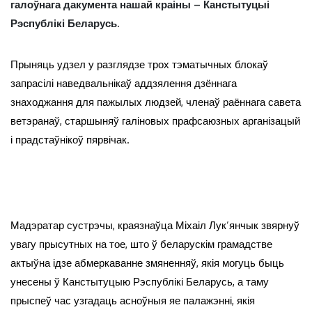
галоўнага дакумента нашай краіны – Канстытуцыі
Рэспублікі Беларусь.
Прыняць удзел у разглядзе трох тэматычных блокаў
запрасілі наведвальнікаў аддзялення дзённага
знаходжання для пажылых людзей, членаў раённага савета
ветэранаў, старшыняў галіновых прафсаюзных арганізацый
і прадстаўнікоў пярвічак.
Мадэратар сустрэчы, краязнаўца Міхаіл Лук’янчык звярнуў
увагу прысутных на тое, што ў беларускім грамадстве
актыўна ідзе абмеркаванне змяненняў, якія могуць быць
унесены ў Канстытуцыю Рэспублікі Беларусь, а таму
прыспеў час узгадаць асноўныя яе палажэнні, якія