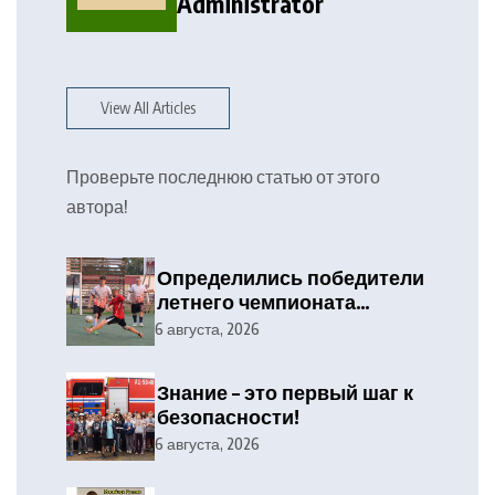
Administrator
View All Articles
Проверьте последнюю статью от этого
автора!
Определились победители
летнего чемпионата
Дятлово по мини-футболу
6 августа, 2026
Знание – это первый шаг к
безопасности!
6 августа, 2026