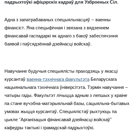
падрыхтоўкі афіцэрскіх кадраў для Узброеных Сіл.
Адна з запатрабаваных спецыяльнасцяў – ваенны
фінансіст. Яна спецыфічная і звязана з вядзеннем
фінансавай гаспадаркі як аднаго з бакоў забеспячэння
баявой і паўсядзённай дзейнасці войскаў.
Навучанне будучыя спецыялісты праходзяць у якасці
курсантаў
ваенна-тэхнічнага факультэта
Беларускага
нацыянальнага тэхнічнага ўніверсітэта. Тэрмін навучання –
чатыры гады. Факультэт лічыцца адным з лепшых у краіне
па стане вучэбна-матэрыяльнай базы, сацыяльна-бытавых
умовах жыцця курсантаў. Спецыялістаў рыхтуюць па
цыкле “Арганізацыя фінансавай дзейнасці войскаў”
кафедры тактыкі і грамадскай падрыхтоўкі.