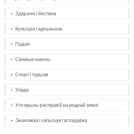
Здарэнні і бяспека
Культура і адпачынак
Падзеі
Свежыя навіны
Спорт і турызм
Улада
Хто крылы расправіў на роднай зямлі
Эканоміка і сельская гаспадарка