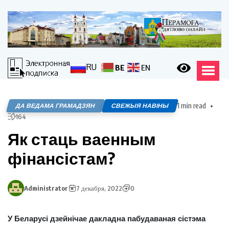
RU
BE
EN
1 min read
ДА ВЕДАМА ГРАМАДЗЯН
СВЕЖЫЯ НАВІНЫ
164
Як стаць ваенным
фінансістам?
Administrator
7 декабря, 2022
0
У Беларусі дзейнічае дакладна пабудаваная сістэма