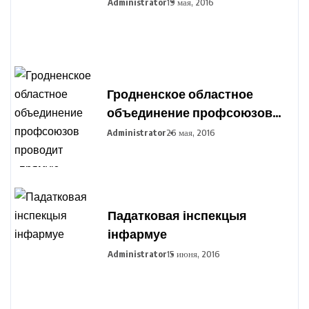
Administrator
19 мая, 2016
Гродненское областное
объединение профсоюзов
проводит «прямую
Administrator
26 мая, 2016
телефонную линию»
Падатковая інспекцыя
інфармуе
Administrator
15 июня, 2016