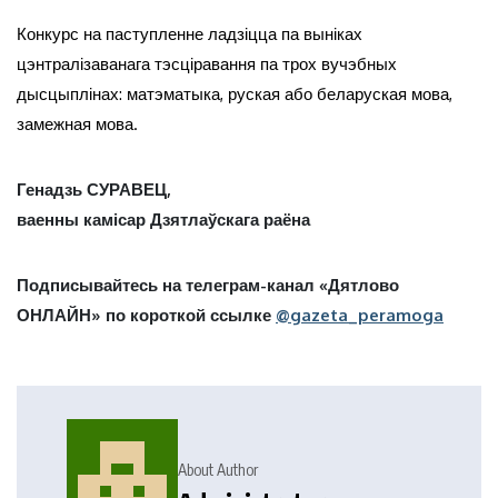
Конкурс на паступленне ладзіцца па выніках
цэнтралізаванага тэсціравання па трох вучэбных
дысцыплінах: матэматыка, руская або беларуская мова,
замежная мова.
Генадзь СУРАВЕЦ,
ваенны камісар Дзятлаўскага раёна
Подписывайтесь на телеграм-канал «Дятлово
ОНЛАЙН» по короткой ссылке
@gazeta_peramoga
About Author