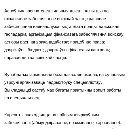
Асноўныя ваенна-спецыяльныя дысцыпліны цыкла:
фінансавае забеспячэнне воінскай часці; грашовае
забеспячэнне ваеннаслужачых; аплата працы; вайсковая
гаспадарка; арганізацыя фінансавага забеспячэння войскаў;
асновы ваеннага заканадаўства; працоўнае права;
дзяржаўны бюджэт; дзяржаўны фінансавы кантроль;
справаводства воінскай часцю.
Вучэбна-матэрыяльная база дазваляе якасна, на сучасным
узроўні арганізаваць падрыхтоўку спецыялістаў.
Выкладчыцкі састаў мае багаты практычны вопыт работы
па спецыяльнасці.
Курсанты знаходзяцца на поўным дзяржаўным
забеспячэнні (абмундзіраванне, пражыванне, харчаванне).