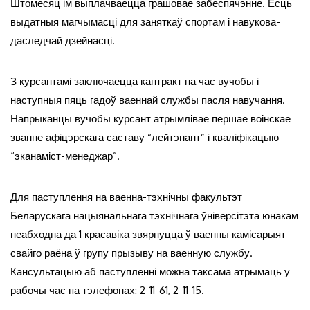
Штомесяц ім выплачваецца грашовае забеспячэнне. Ёсць
выдатныя магчымасці для заняткаў спортам і навукова-
даследчай дзейнасці.
З курсантамі заключаецца кантракт на час вучобы і
наступныя пяць гадоў ваеннай службы пасля навучання.
Напрыканцы вучобы курсант атрымлівае першае воінскае
званне афіцэрскага саставу “лейтэнант” і кваліфікацыю
“эканаміст-менеджар”.
Для паступлення на ваенна-тэхнічны факультэт
Беларускага нацыянальнага тэхнічнага ўніверсітэта юнакам
неабходна да 1 красавіка звярнуцца ў ваенны камісарыят
свайго раёна ў групу прызыву на ваенную службу.
Кансультацыю аб паступленні можна таксама атрымаць у
рабочы час па тэлефонах: 2-11-61, 2-11-15.