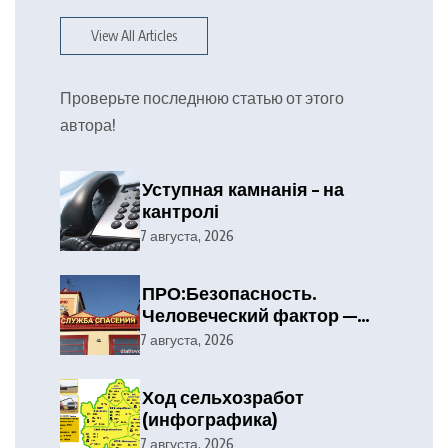
View All Articles
Проверьте последнюю статью от этого
автора!
Уступная камнанія – на
кантролі
7 августа, 2026
ПРО:Безопасность.
Человеческий фактор —
главная причина лесных
7 августа, 2026
пожаров
Ход сельхозработ
(инфографика)
7 августа, 2026