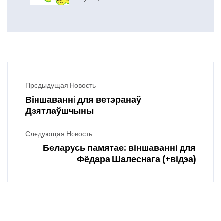
Предыдущая Новость
Віншаванні для ветэранаў
Дзятлаўшчыны
Следующая Новость
Беларусь памятае: віншаванні для
Фёдара Шалеснага (+відэа)