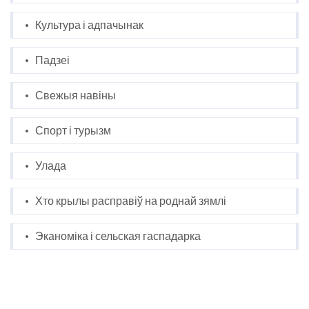
Культура і адпачынак
Падзеі
Свежыя навіны
Спорт і турызм
Улада
Хто крылы расправіў на роднай зямлі
Эканоміка і сельская гаспадарка