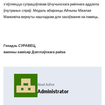
з’яўляецца супрацоўнікам Шчучынскага раённага аддзела
ўнутраных спраў. Медаль абаронцы Айчыны Мікалая
Манкевіча вернуты нашчадкам для захоўвання на памяць.
Генадзь СУРАВЕЦ,
ваенны камісар Дзятлаўскага раёна
About Author
Administrator