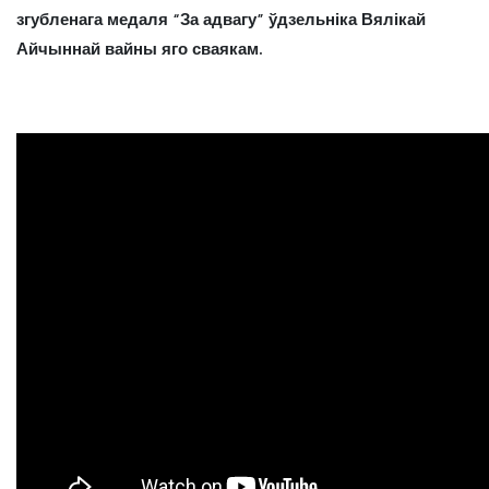
згубленага медаля “За адвагу” ўдзельніка Вялікай
Айчыннай вайны яго сваякам.