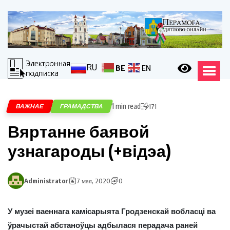
RU
BE
EN
1 min read
ВАЖНАЕ
ГРАМАДСТВА
171
Вяртанне баявой
узнагароды (+відэа)
Administrator
7 мая, 2020
0
У музеі ваеннага камісарыята Гродзенскай вобласці ва
ўрачыстай абстаноўцы адбылася перадача раней