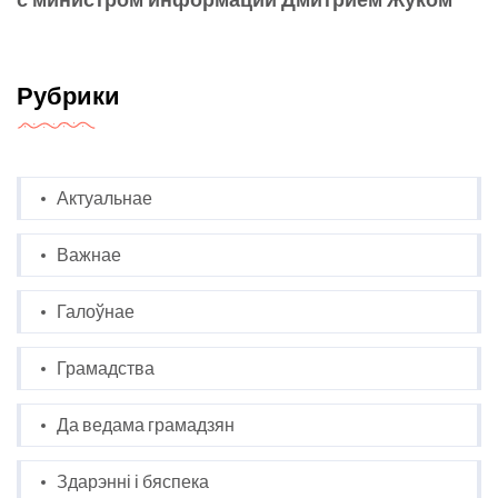
Рубрики
Актуальнае
Важнае
Галоўнае
Грамадства
Да ведама грамадзян
Здарэнні і бяспека