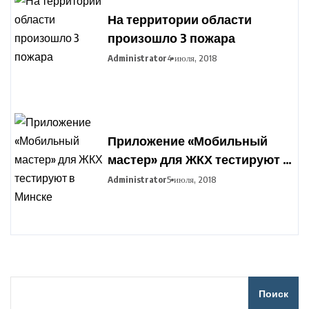
На территории области
произошло 3 пожара
Administrator
4 июля, 2018
Приложение «Мобильный
мастер» для ЖКХ тестируют в
Минске
Administrator
5 июля, 2018
Поиск