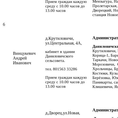
Мензыгура, На
Прием граждан каждую
Пролетарская,
среду с 10.00 часов до
Дворецкий, Но
13.00 часов
станция Новое
6
Администрат
д.Крутиловичи,
ул.Центральная, 4А,
Даниловичс
Крутиловичи, 
кабинет в здании
Винцукевич
Корица-1, Бар
Даниловичского
Андрей
Таркачи, Ново
сельсовета.
Иванович
Морозовичи, 
Хрольчицы, Б
тел. 801563 33286
Костюки, Кузь
Прием граждан каждую
Берёзовка, Юз
среду с 10.00 часов до
Паникарты, са
13.00 часов
Клишевичи, Я
Администрат
д.Дворец,ул.Новая,