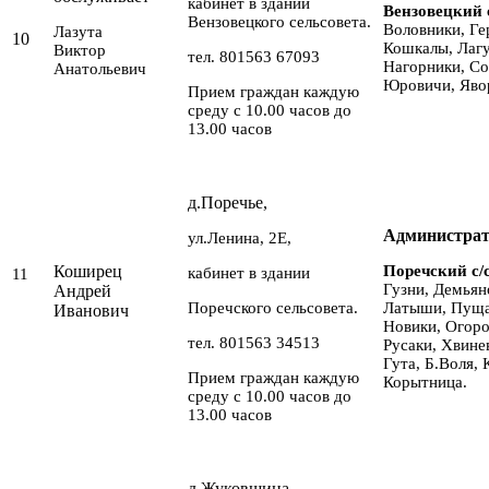
кабинет в здании
Вензовецкий 
Вензовецкого сельсовета.
Воловники, Ге
Лазута
10
Кошкалы, Лаг
Виктор
тел. 801563 67093
Нагорники, Со
Анатольевич
Юровичи, Яво
Прием граждан каждую
среду с 10.00 часов до
13.00 часов
д.Поречье,
Администрат
ул.Ленина, 2Е,
Коширец
Поречский с/
кабинет в здании
11
Гузни, Демьян
Андрей
Поречского сельсовета.
Латыши, Пуща
Иванович
Новики, Огоро
тел. 801563 34513
Русаки, Хвине
Гута, Б.Воля, 
Прием граждан каждую
Корытница.
среду с 10.00 часов до
13.00 часов
д.Жуковщина,