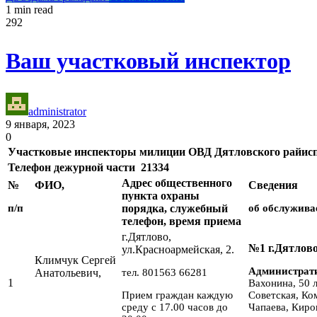
1 min read
292
Ваш участковый инспектор
administrator
9 января, 2023
0
Участковые инспекторы милиции ОВД Дятловского райис
Телефон дежурной части 21334
Адрес общественного
№
ФИО,
Сведения
пункта охраны
п/п
порядка, служебный
об обслужива
телефон, время приема
г.Дятлово,
№1 г.Дятлов
ул.Красноармейская, 2.
Климчук Сергей
Администрат
Анатольевич,
тел. 801563 66281
1
Вахонина, 50 
Прием граждан каждую
Советская, Ко
среду с 17.00 часов до
Чапаева, Киро