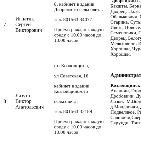
Дворецкий с/
8, кабинет в здании
Бакшты, Берна
Дворецкого сельсовета.
Дворец, Залес
Обельковичи, 
Игнатик
тел. 801563 34077
Старина, Суть
7
Сергей
Ивезь, Новосе
Прием граждан каждую
Викторович
Семеновичи, С
среду с 10.00 часов до
Дворец, Белог
13.00 часов
Меляховичи, И
Хорошки, Чура
Хорошки.
г.п.Козловщина,
Администрат
ул.Советская, 16
Козловщински
кабинет в здании
Ананичи, Горо
Козловщинского
Лазута
Дробовичи, Ду
8
Виктор
сельсовета.
Лозки, М.Воля
Анатольевич
д.Молдовичи, 
тел. 801563 33189
Подвеликое, Р
Саловичи,Свер
Прием граждан каждую
Скрунди, Трох
среду с 10.00 часов до
13.00 часов