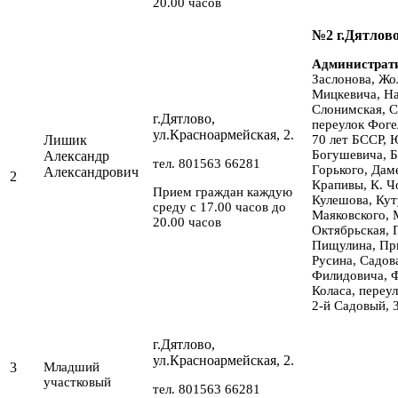
20.00 часов
№2 г.Дятлов
Администрат
Заслонова, Жо
Мицкевича, На
Слонимская, С
г.Дятлово,
переулок Фоге
ул.Красноармейская, 2.
Лишик
70 лет БССР, 
Богушевича, Б
Александр
тел. 801563 66281
Горького, Дам
Александрович
2
Крапивы, К. Чо
Прием граждан каждую
Кулешова, Кут
среду с 17.00 часов до
Маяковского, 
20.00 часов
Октябрьская, 
Пищулина, Пр
Русина, Садов
Филидовича, Ф
Коласа, переу
2-й Садовый, 
г.Дятлово,
ул.Красноармейская, 2.
3
Младший
участковый
тел. 801563 66281