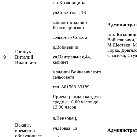
г.п.Козловщина,
ул.Советская, 16
кабинет в здании
Администрат
Козловщинского
г.п. Козловщи
сельского Совета
Войневивичи, 
М.Шестаки, Ма
д.Войневичи,
Горка, Довгял
Гришук
Спасюки, Сту
9
Виталий
ул.Центральная,44,
кабинет
Иванович
в здании Войневичского
сельсовета.
тел. 801563 33189
Прием граждан каждую
среду с 10.00 часов до
13.00 часов
д.Вензовец,
Вакант,
ул.Новая, 1в,
Администрат
временно
обслуживает