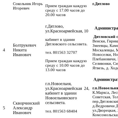
Сокольник Игорь
г.Дятлово
Прием граждан каждую
Игоревич
среду с 17.00 часов до
20.00 часов
г.Дятлово,
Администра
ул.Красноармейская, 10
Дятловский с
кабинет в здании
Венски, Гирики
Дятловского сельсовета.
Болтрукевич
Змеевцы, Кам
4
Никита
Москалевцы, 
тел. 801563 32707
Иванович
Новоселки, Н
Плебановичи, 
Прием граждан каждую
Селивонки, Си
среду с 10.00 часов до
Ятвезь, д. Ход
13.00 часов
Администра
г.п.Новоельня,
г.п.Новоельн
ул.Красноармейская 24,
К.Маркса, Лес
кабинет в здании
Советская, То
Новоельнянского
пер.Дятловски
сельсовета.
Скворчинский
д.Ведровичи Д
5
Александр
ул.Дворецкая,
тел. 801563 68404
Иванович
Комсомольская