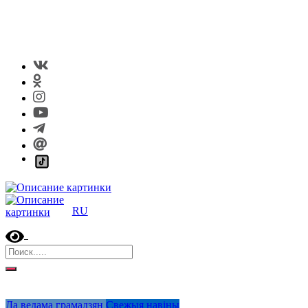
RU
Да ведама грамадзян
Свежыя навіны