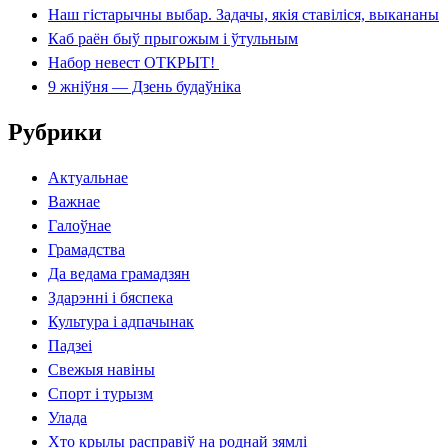
Наш гістарычны выбар. Задачы, якія ставіліся, выкананы
Каб раён быў прыгожым і ўтульным
Набор невест ОТКРЫТ!
9 жніўня — Дзень будаўніка
Рубрики
Актуальнае
Важнае
Галоўнае
Грамадства
Да ведама грамадзян
Здарэнні і бяспека
Культура і адпачынак
Падзеі
Свежыя навіны
Спорт і турызм
Улада
Хто крылы расправіў на роднай зямлі