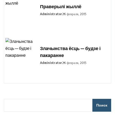
Праверылі жыллё
Administrator
26 февраля, 2015
Злачынства ёсць — будзе і
пакаранне
Administrator
26 февраля, 2015
Поиск