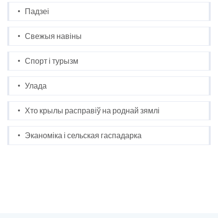
Падзеі
Свежыя навіны
Спорт і турызм
Улада
Хто крылы расправіў на роднай зямлі
Эканоміка і сельская гаспадарка