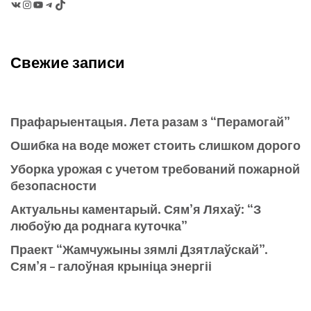
VK
Instagram
YouTube
Telegram
TikTok
Свежие записи
Прафарыентацыя. Лета разам з “Перамогай”
Ошибка на воде может стоить слишком дорого
Уборка урожая с учетом требований пожарной
безопасности
Актуальны каментарый. Сям’я Ляхаў: “З
любоўю да роднага куточка”
Праект “Жамчужыны зямлі Дзятлаўскай”.
Сям’я – галоўная крыніца энергіі