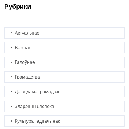
Рубрики
Актуальнае
Важнае
Галоўнае
Грамадства
Да ведама грамадзян
Здарэнні і бяспека
Культура і адпачынак