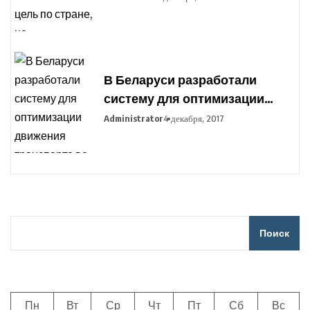
отраслям сохранится
В Беларуси разработали
систему для оптимизации
движения транспорта во
Administrator
4 декабря, 2017
время сельхозработ
Поиск
Пн
Вт
Ср
Чт
Пт
Сб
Вс