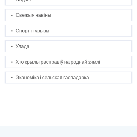
Свежыя навіны
Спорт і турызм
Улада
Хто крылы расправіў на роднай зямлі
Эканоміка і сельская гаспадарка