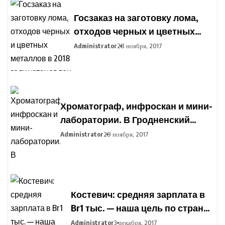
Госзаказ на заготовку лома,
отходов черных и цветных
металлов в 2018 году
Administrator
28 ноября, 2017
установлен в Беларуси
Хроматограф, инфроскан и мини-
лаборатории. В Гродненский
агропромышленный парк
Administrator
29 ноября, 2017
закупают оборудование для
подготовки фермеров
Костевич: средняя зарплата в
Br1 тыс. — наша цель по стране,
но дифференциация по
Administrator
3 декабря, 2017