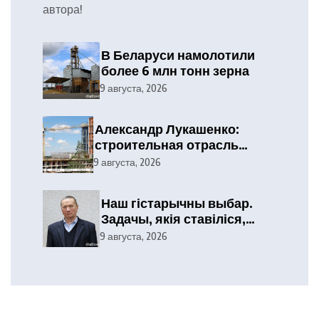
автора!
В Беларуси намолотили
более 6 млн тонн зерна
9 августа, 2026
Александр Лукашенко:
строительная отрасль
демонстрирует высокие
9 августа, 2026
результаты, сохраняя
статус одного из драйверов
Наш гістарычны выбар.
экономики
Задачы, якія ставіліся,
выкананы
9 августа, 2026