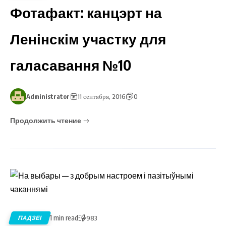
Фотафакт: канцэрт на
Ленінскім участку для
галасавання №10
Administrator
11 сентября, 2016
0
Продолжить чтение
1 min read
ПАДЗЕІ
983