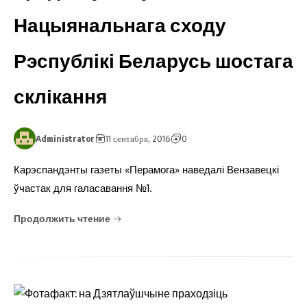
Нацыянальнага сходу
Рэспублікі Беларусь шостага
склікання
Administrator
11 сентября, 2016
0
Карэспандэнты газеты «Перамога» наведалі Вензавецкі
ўчастак для галасавання №1.
Продолжить чтение