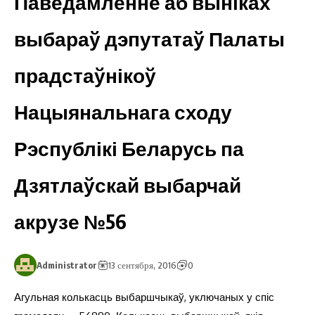
Паведамленне аб выніках
выбараў дэпутатаў Палаты
прадстаўнікоў
Нацыянальнага сходу
Рэспублікі Беларусь па
Дзятлаўскай выбарчай
акрузе №56
Administrator
13 сентября, 2016
0
Агульная колькасць выбаршчыкаў, уключаных у спіс