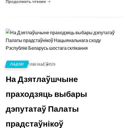
Продолжить чтение
1 min read
ПАДЗЕІ
1519
На Дзятлаўшчыне
праходзяць выбары
дэпутатаў Палаты
прадстаўнікоў