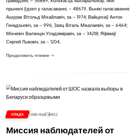
грамадзян, – 56889. Колькасць выбаршчыкаў, якія
прынялі ўдзел у галасаванні, – 48679. Вынікі галасавання:
Ашурак Вітольд Міхайлавіч, за – 1974; Вайцехаў Антон
Генадзьевіч, за – 996; Заяц Віталь Мікалаевіч, за – 6464;
Міхневіч Валянцін Уладзіміравіч, за – 34218; Яфімаў
Сяргей Львовіч, за – 1204.
Продолжить чтение
1 min read
УЛАДА
852
Миссия наблюдателей от