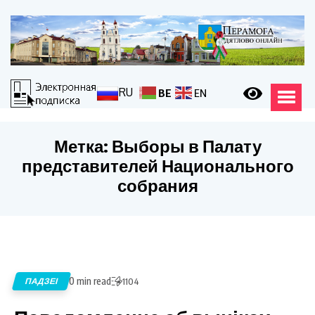
RU
BE
EN
Метка:
Выборы в Палату
представителей Национального
собрания
0 min read
ПАДЗЕІ
1104