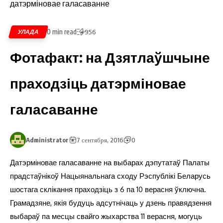
0 min read
УЛАДА
956
Фотафакт: на Дзятлаўшчыне
праходзіць датэрміновае
галасаванне
Administrator
7 сентября, 2016
0
Датэрміновае галасаванне на выбарах дэпутатаў Палаты
прадстаўнікоў Нацыянальнага сходу Рэспублікі Беларусь
шостага склікання праходзіць з 6 па 10 верасня ўключна.
Грамадзяне, якія будуць адсутнічаць у дзень правядзення
выбараў па месцы свайго жыхарства 11 верасня, могуць