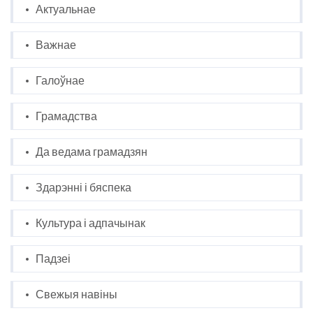
Актуальнае
Важнае
Галоўнае
Грамадства
Да ведама грамадзян
Здарэнні і бяспека
Культура і адпачынак
Падзеі
Свежыя навіны