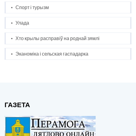
Спорт і турызм
Улада
Хто крылы расправіў на роднай зямлі
Эканоміка і сельская гаспадарка
ГАЗЕТА