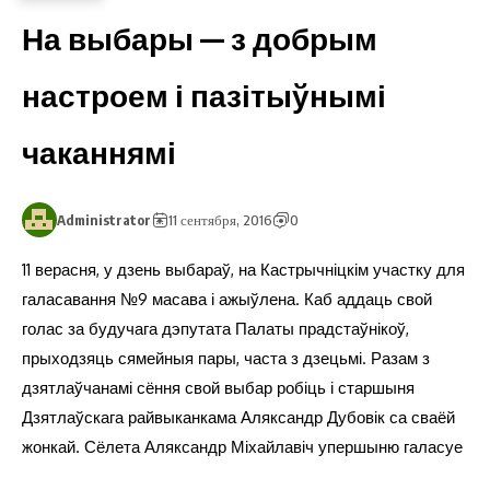
На выбары — з добрым
настроем і пазітыўнымі
чаканнямі
Administrator
11 сентября, 2016
0
11 верасня, у дзень выбараў, на Кастрычніцкім участку для
галасавання №9 масава і ажыўлена. Каб аддаць свой
голас за будучага дэпутата Палаты прадстаўнікоў,
прыходзяць сямейныя пары, часта з дзецьмі. Разам з
дзятлаўчанамі сёння свой выбар робіць і старшыня
Дзятлаўскага райвыканкама Аляксандр Дубовік са сваёй
жонкай. Сёлета Аляксандр Міхайлавіч упершыню галасуе