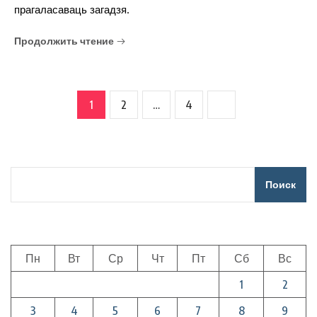
прагаласаваць загадзя.
Продолжить чтение
1
2
…
4
Поиск
Пн
Вт
Ср
Чт
Пт
Сб
Вс
1
2
3
4
5
6
7
8
9