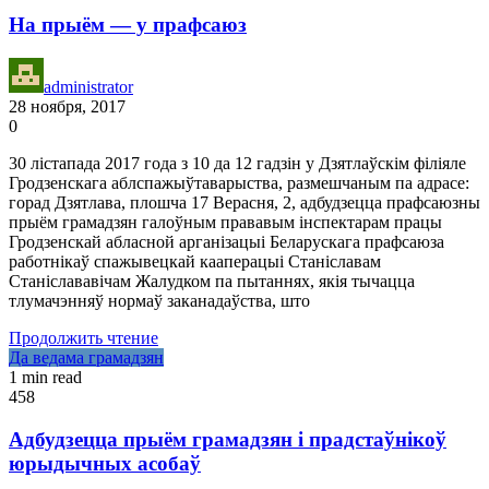
На прыём — у прафсаюз
administrator
28 ноября, 2017
0
30 лістапада 2017 года з 10 да 12 гадзін у Дзятлаўскім філіяле
Гродзенскага аблспажыўтаварыства, размешчаным па адрасе:
горад Дзятлава, плошча 17 Верасня, 2, адбудзецца прафсаюзны
прыём грамадзян галоўным прававым інспектарам працы
Гродзенскай абласной арганізацыі Беларускага прафсаюза
работнікаў спажывецкай кааперацыі Станіславам
Станіслававічам Жалудком па пытаннях, якія тычацца
тлумачэнняў нормаў заканадаўства, што
Продолжить чтение
Да ведама грамадзян
1 min read
458
Адбудзецца прыём грамадзян і прадстаўнікоў
юрыдычных асобаў