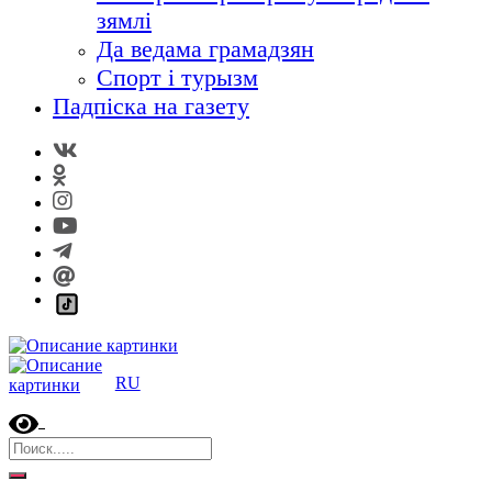
зямлі
Да ведама грамадзян
Спорт і турызм
Падпіска на газету
RU