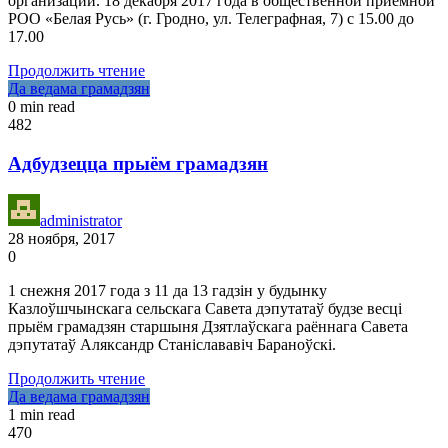
организации. 18 декабря 2017 года в общественной приемной
РОО «Белая Русь» (г. Гродно, ул. Телеграфная, 7) с 15.00 до
17.00
Продолжить чтение
Да ведама грамадзян
0 min read
482
Адбудзецца прыём грамадзян
administrator
28 ноября, 2017
0
1 снежня 2017 года з 11 да 13 гадзін у будынку
Казлоўшчынскага сельскага Савета дэпутатаў будзе весці
прыём грамадзян старшыня Дзятлаўскага раённага Савета
дэпутатаў Аляксандр Станіслававіч Бараноўскі.
Продолжить чтение
Да ведама грамадзян
1 min read
470