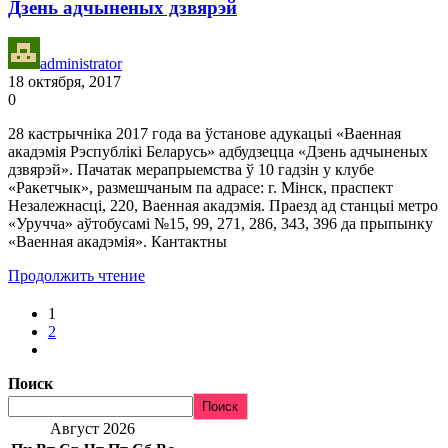
Дзень адчыненых дзвярэй
administrator
18 октября, 2017
0
28 кастрычніка 2017 года ва ўстанове адукацыі «Ваенная
акадэмія Рэспублікі Беларусь» адбудзецца «Дзень адчыненых
дзвярэй». Пачатак мерапрыемства ў 10 гадзін у клубе
«Ракетчык», размешчаным па адрасе: г. Мінск, праспект
Незалежнасці, 220, Ваенная акадэмія. Праезд ад станцыі метро
«Уручча» аўтобусамі №15, 99, 271, 286, 343, 396 да прыпынку
«Ваенная акадэмія». Кантактны
Продолжить чтение
1
2
Поиск
Поиск
Август 2026