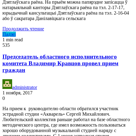
Дзятлаўскага раёна. На прыём можна папярэдне запісацца ў
натарыяльнай канторы Дзятлаўскага раёна па тэл. 2-17-17,
юрыдычнай кансультацыі Дзятлаўскага раёна па тэл. 2-16-04
або ў сакратара Данілавіцкага сельскага
Продолжить чтение
Падзеі
1 min read
535
Председатель областного исполнительного
комитета Владимир Кравцов провел прием
граждан
administrator
1 ноября, 2017
0
На прием к руководителю области обратился участник
эстрадной студии «Акварель» Сергей Михайлович.
Любительский коллектив раньше работал на базе областного
методического центра, где имел возможность пользоваться
хорошо оборудованной музыкальной студией наряду с
другими коллективами. С 1 июня эстрадная студия