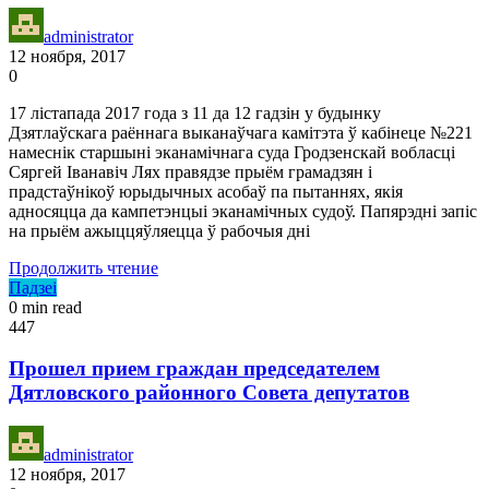
administrator
12 ноября, 2017
0
17 лістапада 2017 года з 11 да 12 гадзін у будынку
Дзятлаўскага раённага выканаўчага камітэта ў кабінеце №221
намеснік старшыні эканамічнага суда Гродзенскай вобласці
Сяргей Іванавіч Лях правядзе прыём грамадзян і
прадстаўнікоў юрыдычных асобаў па пытаннях, якія
адносяцца да кампетэнцыі эканамічных судоў. Папярэдні запіс
на прыём ажыццяўляецца ў рабочыя дні
Продолжить чтение
Падзеі
0 min read
447
Прошел прием граждан председателем
Дятловского районного Совета депутатов
administrator
12 ноября, 2017