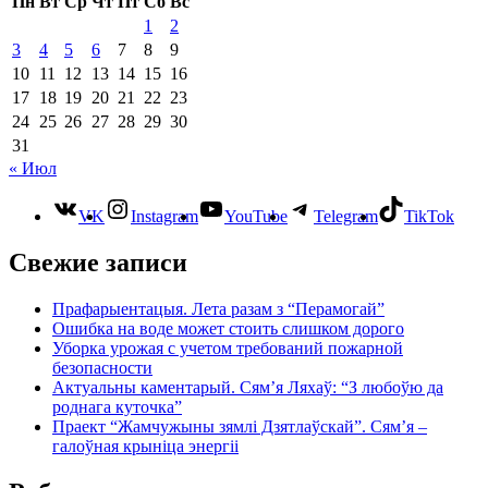
Пн
Вт
Ср
Чт
Пт
Сб
Вс
1
2
3
4
5
6
7
8
9
10
11
12
13
14
15
16
17
18
19
20
21
22
23
24
25
26
27
28
29
30
31
« Июл
VK
Instagram
YouTube
Telegram
TikTok
Свежие записи
Прафарыентацыя. Лета разам з “Перамогай”
Ошибка на воде может стоить слишком дорого
Уборка урожая с учетом требований пожарной
безопасности
Актуальны каментарый. Сям’я Ляхаў: “З любоўю да
роднага куточка”
Праект “Жамчужыны зямлі Дзятлаўскай”. Сям’я –
галоўная крыніца энергіі