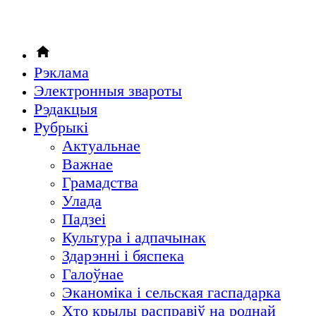
Рэклама
Электронныя звароты
Рэдакцыя
Рубрыкi
Актуальнае
Важнае
Грамадства
Улада
Падзеі
Культура і адпачынак
Здарэнні і бяспека
Галоўнае
Эканоміка і сельская гаспадарка
Хто крылы расправіў на роднай