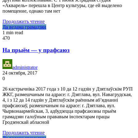
«Акварель» перешла в Центр культуры, где ей выделено
помещение, однако там нет
Продолжить чтение
Да ведама грамадзян
1 min read
470
На прыём — у прафсаюз
administrator
24 октября, 2017
0
26 кастрычніка 2017 года з 10 да 12 гадзін у Дзятлаўскім РУП
ЖКГ, размешчаным па адрасе: г. Дзятлава, вул. Навагрудская,
4, і з 12 да 14 гадзін у Дзятлаўскім раённым аб’яднанні
прафсаюзаў, размешчаным па адрасе: г. Дзятлава, вул.
Чырвонаармейская, 3, адбудзецца прафсаюзны прыём
грамадзян галоўным прававым інспектарам працы
Гродзенскай абласной
Продолжить чтение