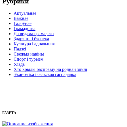
Рубрики
Актуальнае
Важнае
Галоўнае
Грамадства
Да ведама грамадзян
Здарэнні і бяспека
Культура і адпачынак
Падзеі
Свежыя навіны
Спорт і турызм
Улада
Хто крылы расправіў на роднай зямлі
Эканоміка і сельская гаспадарка
ГАЗЕТА