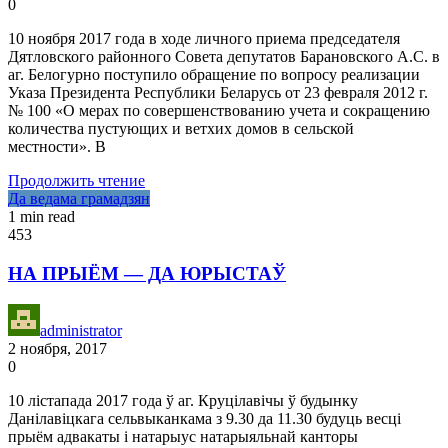
0
10 ноября 2017 года в ходе личного приема председателя
Дятловского районного Совета депутатов Барановского А.С. в
аг. Белогурно поступило обращение по вопросу реализации
Указа Президента Республики Беларусь от 23 февраля 2012 г.
№ 100 «О мерах по совершенствованию учета и сокращению
количества пустующих и ветхих домов в сельской
местности». В
Продолжить чтение
Да ведама грамадзян
1 min read
453
НА ПРЫЁМ — ДА ЮРЫСТАЎ
administrator
2 ноября, 2017
0
10 лістапада 2017 года ў аг. Круцілавічы ў будынку
Данілавіцкага сельвыканкама з 9.30 да 11.30 будуць весці
прыём адвакаты і натарыус натарыяльнай канторы