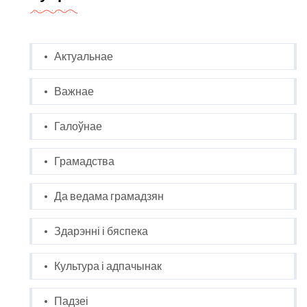
Актуальнае
Важнае
Галоўнае
Грамадства
Да ведама грамадзян
Здарэнні і бяспека
Культура і адпачынак
Падзеі