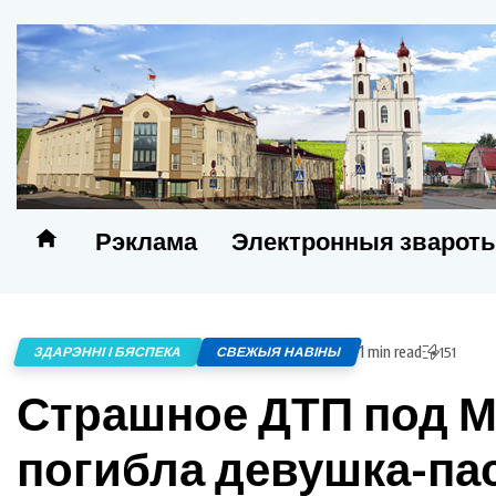
Рэклама
Электронныя зварот
1 min read
ЗДАРЭННІ І БЯСПЕКА
СВЕЖЫЯ НАВІНЫ
151
Страшное ДТП под Ми
погибла девушка-па