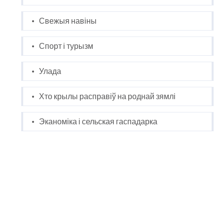
Свежыя навіны
Спорт і турызм
Улада
Хто крылы расправіў на роднай зямлі
Эканоміка і сельская гаспадарка