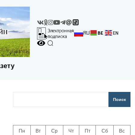
RU
BE
EN
азету
Поиск
Пн
Вт
Ср
Чт
Пт
Сб
Вс