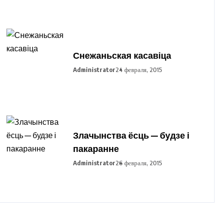
Снежаньская касавіца
Administrator
24 февраля, 2015
Злачынства ёсць — будзе і
пакаранне
Administrator
26 февраля, 2015