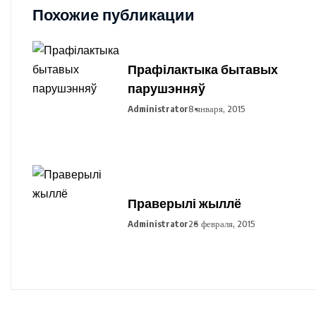
Похожие публикации
Прафілактыка бытавых
парушэнняў
Administrator
8 января, 2015
Праверылі жыллё
Administrator
26 февраля, 2015