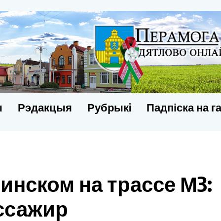
ы
Рэдакцыя
Рубрыкi
Падпіска на г
нском на трассе М3:
ссажир