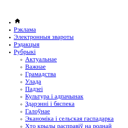
Рэклама
Электронныя звароты
Рэдакцыя
Рубрыкi
Актуальнае
Важнае
Грамадства
Улада
Падзеі
Культура і адпачынак
Здарэнні і бяспека
Галоўнае
Эканоміка і сельская гаспадарка
Хто крылы расправіў на роднай