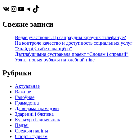
VK
Instagram
YouTube
Telegram
TikTok
Свежие записи
Ведае ўчастковы. Ці сапраўдны кіраўнік тэлефануе?
На контроле качество и доступность социальных услуг
“Знайдзі ў сабе валанцёра”
Дзятлаўшчына сустракала праект “Словам і справай”
Узяты новыя рубяжы на хлебнай ніве
Рубрики
Актуальнае
Важнае
Галоўнае
Грамадства
Да ведама грамадзян
Здарэнні і бяспека
Культура і адпачынак
Падзеі
Свежыя навіны
Спорт і турызм