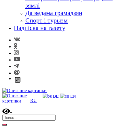
зямлі
Да ведама грамадзян
Спорт і турызм
Падпіска на газету
BE
EN
RU