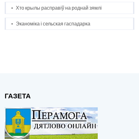
Хто крылы расправіў на роднай зямлі
Эканоміка і сельская гаспадарка
ГАЗЕТА