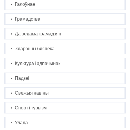
Галоўнае
Грамадства
Да ведама грамадзян
Здарэнні і бяспека
Культура і адпачынак
Падзеі
Свежыя навіны
Спорт і турызм
Улада