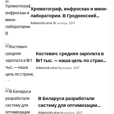
Хроматограф, инфроскан и мини-
лаборатории. В Гродненский
агропромышленный парк
Administrator
29 ноября, 2017
закупают оборудование для
подготовки фермеров
Костевич: средняя зарплата в
Br1 тыс. — наша цель по стране,
но дифференциация по
Administrator
3 декабря, 2017
отраслям сохранится
В Беларуси разработали
систему для оптимизации
движения транспорта во
Administrator
4 декабря, 2017