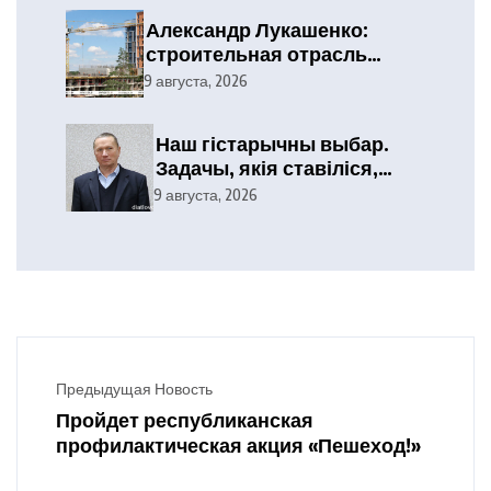
Александр Лукашенко:
строительная отрасль
демонстрирует высокие
9 августа, 2026
результаты, сохраняя
статус одного из драйверов
Наш гістарычны выбар.
экономики
Задачы, якія ставіліся,
выкананы
9 августа, 2026
Предыдущая Новость
Пройдет республиканская
профилактическая акция «Пешеход!»