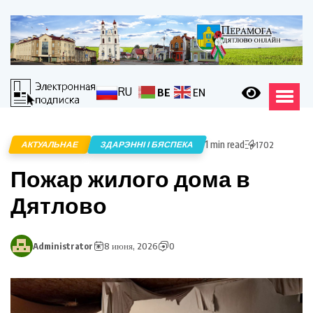
RU
BE
EN
1 min read
АКТУАЛЬНАЕ
ЗДАРЭННІ І БЯСПЕКА
1702
Пожар жилого дома в
Дятлово
Administrator
8 июня, 2026
0