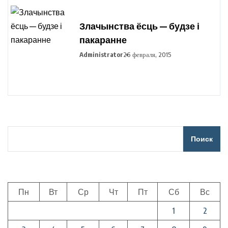
Злачынства ёсць — будзе і
пакаранне
Administrator
26 февраля, 2015
Поиск
Пн
Вт
Ср
Чт
Пт
Сб
Вс
1
2