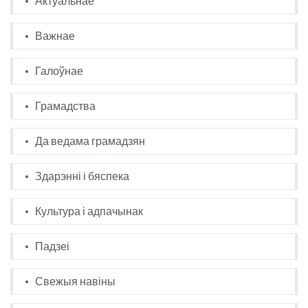
Актуальнае
Важнае
Галоўнае
Грамадства
Да ведама грамадзян
Здарэнні і бяспека
Культура і адпачынак
Падзеі
Свежыя навіны