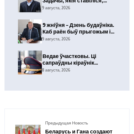
Задачы, якія ставіліся,
выкананы
9 августа, 2026
9 жніўня – Дзень будаўніка.
Каб раён быў прыгожым і
ўтульным
9 августа, 2026
Ведае ўчастковы. Ці
сапраўдны кіраўнік
тэлефануе?
8 августа, 2026
Предыдущая Новость
Беларусь и Гана создают