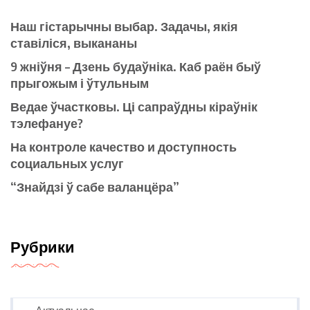
Наш гістарычны выбар. Задачы, якія
ставіліся, выкананы
9 жніўня – Дзень будаўніка. Каб раён быў
прыгожым і ўтульным
Ведае ўчастковы. Ці сапраўдны кіраўнік
тэлефануе?
На контроле качество и доступность
социальных услуг
“Знайдзі ў сабе валанцёра”
Рубрики