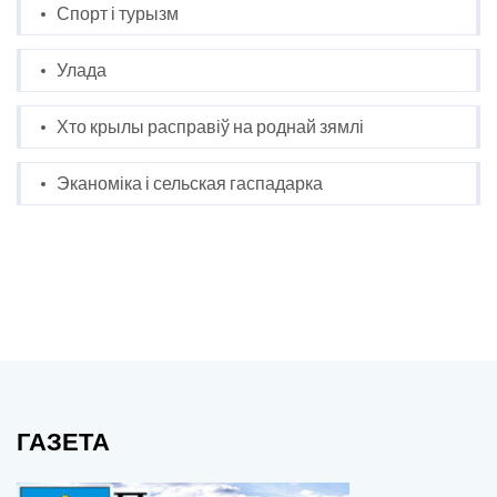
Спорт і турызм
Улада
Хто крылы расправіў на роднай зямлі
Эканоміка і сельская гаспадарка
ГАЗЕТА