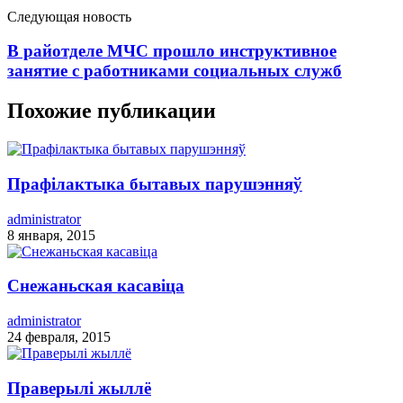
Следующая новость
В райотделе МЧС прошло инструктивное
занятие с работниками социальных служб
Похожие публикации
Прафілактыка бытавых парушэнняў
administrator
8 января, 2015
Снежаньская касавіца
administrator
24 февраля, 2015
Праверылі жыллё