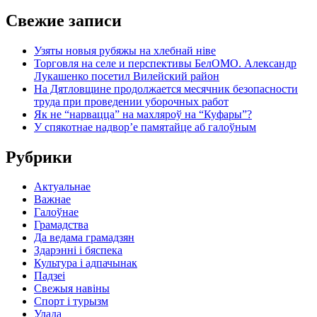
Свежие записи
Узяты новыя рубяжы на хлебнай ніве
Торговля на селе и перспективы БелОМО. Александр
Лукашенко посетил Вилейский район
На Дятловщине продолжается месячник безопасности
труда при проведении уборочных работ
Як не “нарвацца” на махляроў на “Куфары”?
У спякотнае надвор’е памятайце аб галоўным
Рубрики
Актуальнае
Важнае
Галоўнае
Грамадства
Да ведама грамадзян
Здарэнні і бяспека
Культура і адпачынак
Падзеі
Свежыя навіны
Спорт і турызм
Улада