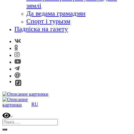
зямлі
Да ведама грамадзян
Спорт і турызм
Падпіска на газету
RU