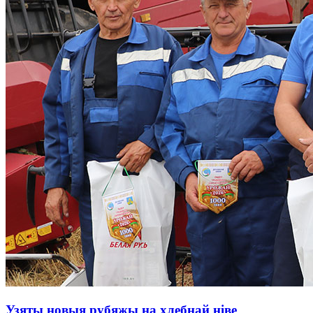
Узяты новыя рубяжы на хлебнай ніве