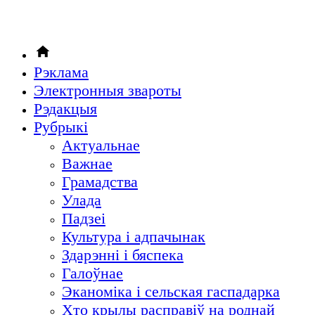
Рэклама
Электронныя звароты
Рэдакцыя
Рубрыкi
Актуальнае
Важнае
Грамадства
Улада
Падзеі
Культура і адпачынак
Здарэнні і бяспека
Галоўнае
Эканоміка і сельская гаспадарка
Хто крылы расправіў на роднай