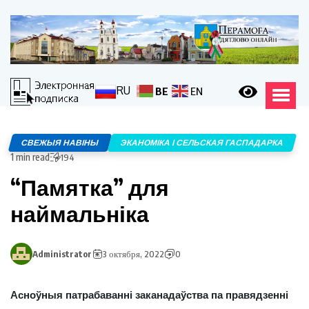
RU
BE
EN
СВЕЖЫЯ НАВІНЫ
ЭКАНОМІКА І СЕЛЬСКАЯ ГАСПАДАРКА
1 min read
194
“Памятка” для
наймальніка
Administrator
3 октября, 2022
0
Асноўныя патрабаванні заканадаўства па правядзенні