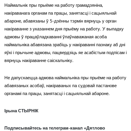
Наймальнік пры прыёме на работу грамадзяніна,
накіраванага органам па працы, занятасці і сацыяльнай
абароне, абавязаны ў 5-дзённы тэрмін вярнуць у орган
накіраванне з указаннем дня прыёму на работу. У выпадку
адмовы ў працаўладкаванні ўпаўнаважаная асоба
наймальніка абавязана зрабіць у накіраванні пазнаку аб дні
яўкі і прычыне адмовы, пацвердзіць яе асабістым подпісам і
вярнуць накіраванне саіскальніку.
Не дапускаецца адмова наймальніка пры прыёме на работу
абавязаных асобаў, накіраваных па судовай пастанове
органамі па працы, занятасці і сацыяльнай абароне.
Ірына СТЫРНІК
Подписывайтесь на телеграм-канал «Дятлово