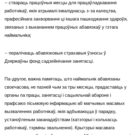
– ствараць працоўныя месцы для працаўладкавання
работнікаў, якія атрымалі інваліднасць з-за калецтва,
прафесійнага захворвання ці іншага пашкоджання здароўя,
звязаных з выкананнем працоўных абавязкаў у гэтага
наймальніка;
– пералічваць абавязковыя страхавыя ўзносы ў
Дзяржаўны фонд садзейнічання занятасці.
Па-другое, важна памятаць, што наймальнік абавязаны
своечасова, не пазней чым за тры месяцы, прадаставіць у
органы па працы, занятасці і сацыяльнай абароне і
прафсаюз пісьмовую інфармацыю аб магчымых масавых
вызваленнях работнікаў, якія адбываюцца ў парадку,
устаноўленым заканадаўствам (катэгорыі і колькасць
работнікаў, тэрміны звальнення). Крытэрыі масавага