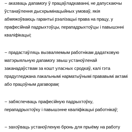
– аказваць дапамогу ў працаўладкаванні, не дапускаючы
ўстанаўлення дыскрымінацыйных умоваў, якія
абмяжоўваюць гарантыі рэалізацыі права на працу, у
прафесійнай падрыхтоўцы, перападрыхтоўцы і павышэнні
кваліфікацыі;
– прадастаўляць вызваляемым работнікам дадатковую
матэрыяльную дапамогу звыш устаноўленай
заканадаўствам за кошт уласных сродкаў, калі гэта
прадугледжана лакальнымі нарматыўнымі прававымі актамі
або працоўным дагаворам;
– забяспечваць прафесійную падрыхтоўку,
перападрыхтоўку і павышэнне кваліфікацыі работнікаў;
– захоўваць устаноўленую бронь для прыёму на работу