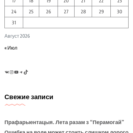
17
18
19
20
21
22
23
24
25
26
27
28
29
30
31
Август 2026
« Июл
VK
Instagram
YouTube
Telegram
TikTok
Свежие записи
Прафарыентацыя. Лета разам з “Перамогай”
Ошибка на воде может стоить слишком дорого