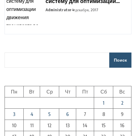
систему для оптимизации
движения транспорта во
Administrator
4 декабря, 2017
время сельхозработ
Поиск
Пн
Вт
Ср
Чт
Пт
Сб
Вс
1
2
3
4
5
6
7
8
9
10
11
12
13
14
15
16