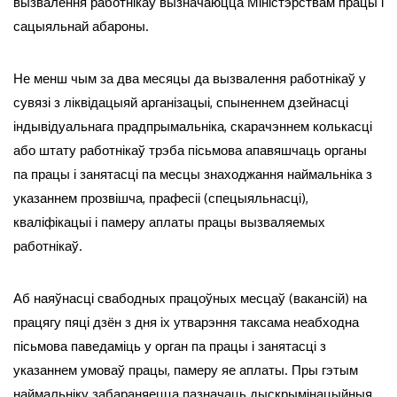
вызвалення работнікаў вызначаюцца Міністэрствам працы і
сацыяльнай абароны.
Не менш чым за два месяцы да вызвалення работнікаў у
сувязі з ліквідацыяй арганізацыі, спыненнем дзейнасці
індывідуальнага прадпрымальніка, скарачэннем колькасці
або штату работнікаў трэба пісьмова апавяшчаць органы
па працы і занятасці па месцы знаходжання наймальніка з
указаннем прозвішча, прафесіі (спецыяльнасці),
кваліфікацыі і памеру аплаты працы вызваляемых
работнікаў.
Аб наяўнасці свабодных працоўных месцаў (вакансій) на
працягу пяці дзён з дня іх утварэння таксама неабходна
пісьмова паведаміць у орган па працы і занятасці з
указаннем умоваў працы, памеру яе аплаты. Пры гэтым
наймальніку забараняецца пазначаць дыскрымінацыйныя