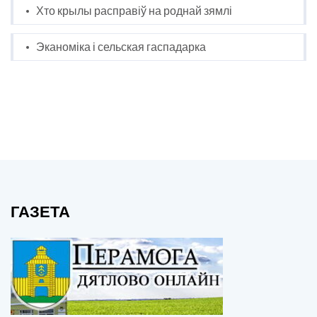
Хто крылы расправіў на роднай зямлі
Эканоміка і сельская гаспадарка
ГАЗЕТА