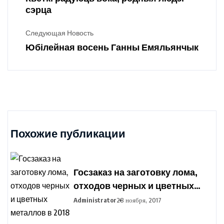
сэрца
Следующая Новость
Юбілейная восень Ганны Емяльянчык
Похожие публикации
Госзаказ на заготовку лома,
отходов черных и цветных
металлов в 2018 году
Administrator
28 ноября, 2017
установлен в Беларуси