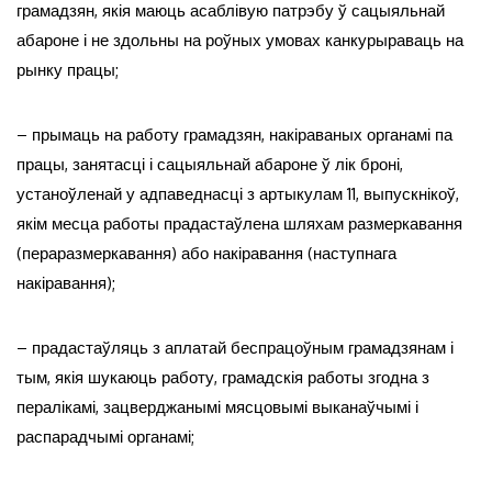
грамадзян, якія маюць асаблівую патрэбу ў сацыяльнай
абароне і не здольны на роўных умовах канкурыраваць на
рынку працы;
– прымаць на работу грамадзян, накіраваных органамі па
працы, занятасці і сацыяльнай абароне ў лік броні,
устаноўленай у адпаведнасці з артыкулам 11, выпускнікоў,
якім месца работы прадастаўлена шляхам размеркавання
(пераразмеркавання) або накіравання (наступнага
накіравання);
– прадастаўляць з аплатай беспрацоўным грамадзянам і
тым, якія шукаюць работу, грамадскія работы згодна з
пералікамі, зацверджанымі мясцовымі выканаўчымі і
распарадчымі органамі;