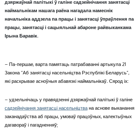
дзяржаўнай палітыкі ў галіне садзейнічання занятасці
наймальнікам нашага раёна нагадала намеснік
начальніка аддзела па працы і занятасці ўпраўлення па
працы, занятасці і сацыяльнай абароне райвыканкама
Ірына Баравік.
– Па-першае, варта памятаць патрабаванні артыкула 21
Закона “Аб занятасці насельніцтва Рэспублікі Беларусь”,
які раскрывае асноўныя абавязкі наймальнікаў. Сярод іх:
– удзельнічаць у правядзенні дзяржаўнай палітыкі ў галіне
садзейнічання занятасці насельніцтва
на аснове выканання
заканадаўства аб працы, умоваў працоўных, калектыўных
дагавораў і пагадненняў;