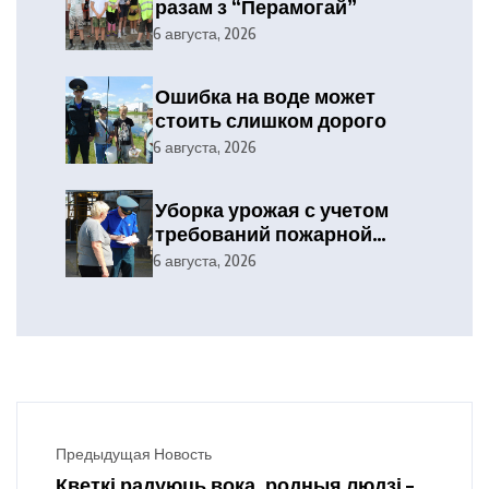
разам з “Перамогай”
6 августа, 2026
Ошибка на воде может
стоить слишком дорого
6 августа, 2026
Уборка урожая с учетом
требований пожарной
безопасности
6 августа, 2026
Предыдущая Новость
Кветкі радуюць вока, родныя людзі –