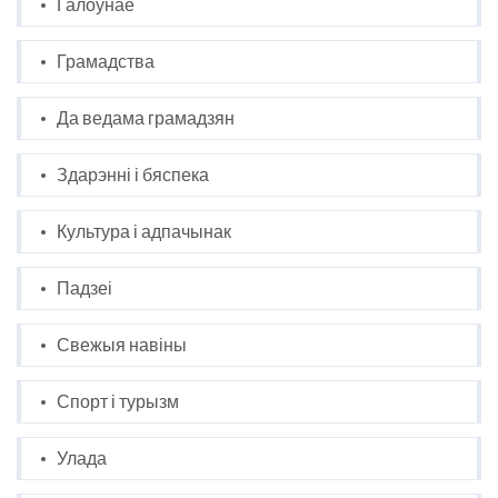
Галоўнае
Грамадства
Да ведама грамадзян
Здарэнні і бяспека
Культура і адпачынак
Падзеі
Свежыя навіны
Спорт і турызм
Улада