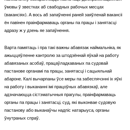
ўмовы ў звестках аб свабодных рабочых месцах
(вакансіях). А вось аб запаўненні раней заяўленай вакансіі
ён павінен праінфармаваць органы па працы і занятасці
адразу ж у дзень яе запаўнення.
Варта памятаць і пра такі важны абавязак наймальніка, як
ажыццяўленне кантролю за штодзённай яўкай на работу
абавязаных асобаў, працаўладкаваных па судовай
пастанове органамі па працы, занятасці і сацыяльнай
абароне. Калі вычарпаны ўсе меры па забеспячэнні іх яўкі
на работу і выкананні імі працоўных абавязкаў, але
адзначаюцца сістэматычныя прагулы, праінфармаваць
органы па працы і занятасці, суд, які выконвае судовую
пастанову або выканаўчы надпіс натарыуса, органы
ўнутраных спраў.