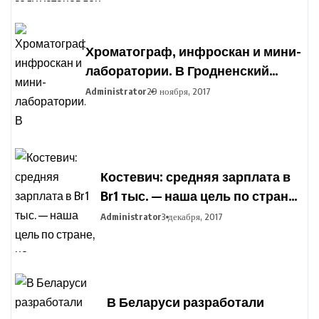
Хроматограф, инфроскан и мини-
лаборатории. В Гродненский
агропромышленный парк
Administrator
29 ноября, 2017
закупают оборудование для
подготовки фермеров
Костевич: средняя зарплата в
Br1 тыс. — наша цель по стране,
но дифференциация по
Administrator
3 декабря, 2017
отраслям сохранится
В Беларуси разработали