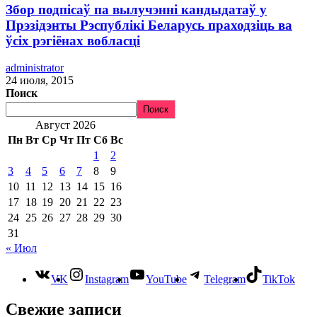
Збор подпісаў па вылучэнні кандыдатаў у
Прэзідэнты Рэспублікі Беларусь праходзіць ва
ўсіх рэгіёнах вобласці
administrator
24 июля, 2015
Поиск
Поиск
Август 2026
Пн
Вт
Ср
Чт
Пт
Сб
Вс
1
2
3
4
5
6
7
8
9
10
11
12
13
14
15
16
17
18
19
20
21
22
23
24
25
26
27
28
29
30
31
« Июл
VK
Instagram
YouTube
Telegram
TikTok
Свежие записи