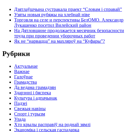
Дзятлаўшчына сустракала праект “Словам і справай”
Узяты новыя рубяжы на хлебнай ніве
Торговля на селе и перспективы БелОМО. Александр
Лукашенко посетил Вилейский район
На Дятловщине продолжается месячник безопасности
труда при проведении уборочных работ
Як не “нарвацца” на махляроў на “Куфары”?
Рубрики
Актуальнае
Важнае
Галоўнае
Грамадства
Да ведама грамадзян
Здарэнні і бяспека
Культура і адпачынак
Падзеі
Свежыя навіны
Спорт і турызм
Улада
Хто крылы расправіў на роднай зямлі
Эканоміка і сельская гаспадарка