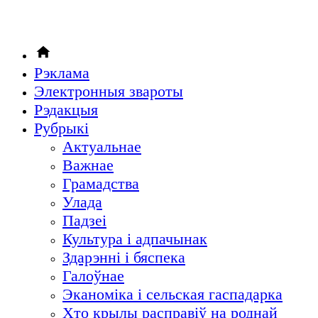
Рэклама
Электронныя звароты
Рэдакцыя
Рубрыкi
Актуальнае
Важнае
Грамадства
Улада
Падзеі
Культура і адпачынак
Здарэнні і бяспека
Галоўнае
Эканоміка і сельская гаспадарка
Хто крылы расправіў на роднай