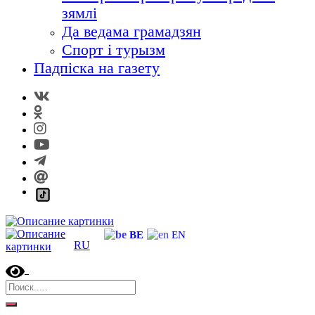
зямлі
Да ведама грамадзян
Спорт і турызм
Падпіска на газету
BE
EN
RU