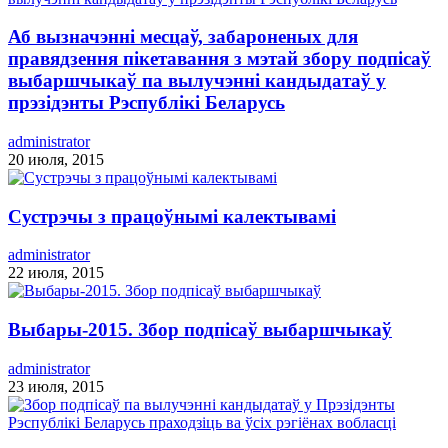
Аб вызначэнні месцаў, забароненых для
правядзення пікетавання з мэтай збору подпісаў
выбаршчыкаў па вылучэнні кандыдатаў у
прэзідэнты Рэспублікі Беларусь
administrator
20 июля, 2015
Сустрэчы з працоўнымі калектывамі
administrator
22 июля, 2015
Выбары-2015. Збор подпісаў выбаршчыкаў
administrator
23 июля, 2015