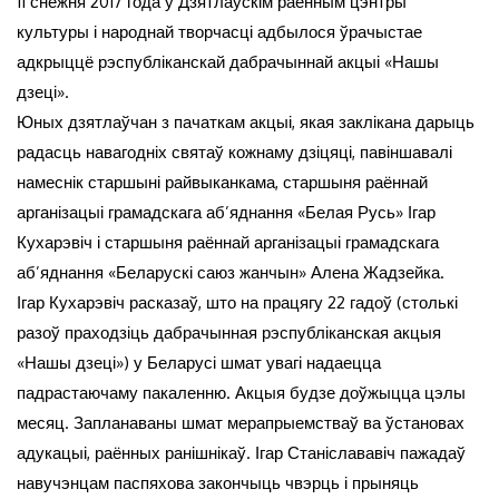
11 снежня 2017 года ў Дзятлаўскім раённым цэнтры
культуры і народнай творчасці адбылося ўрачыстае
адкрыццё рэспубліканскай дабрачыннай акцыі «Нашы
дзеці».
Юных дзятлаўчан з пачаткам акцыі, якая заклікана дарыць
радасць навагодніх святаў кожнаму дзіцяці, павіншавалі
намеснік старшыні райвыканкама, старшыня раённай
арганізацыі грамадскага аб’яднання «Белая Русь» Ігар
Кухарэвіч і старшыня раённай арганізацыі грамадскага
аб’яднання «Беларускі саюз жанчын» Алена Жадзейка.
Ігар Кухарэвіч расказаў, што на працягу 22 гадоў (столькі
разоў праходзіць дабрачынная рэспубліканская акцыя
«Нашы дзеці») у Беларусі шмат увагі надаецца
падрастаючаму пакаленню. Акцыя будзе доўжыцца цэлы
месяц. Запланаваны шмат мерапрыемстваў ва ўстановах
адукацыі, раённых ранішнікаў. Ігар Станіслававіч пажадаў
навучэнцам паспяхова закончыць чвэрць і прыняць