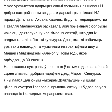
У час урачыстага адкрыцця акцыі музычныя віншаванні і
добры настрой юным гледачам дарылі трыо гімназіі №1
горада Дзятлава і Аксана Кашляк. Вядучая мерапрыемства
Наталля Маліноўская расказала, якія прыемныя сюрпрызы
чакаюць дзятлаўчан у час зімовых святаў, што для іх
падрыхтавалі работнікі культуры. Дзеці змаглі пабачыць
урывак з навагодняга музычнага інтэрактыўнага шоу з
Машай і Мядзведзем «Але-оп у Новы год», якое
адбудзецца 30 снежня.
Напрыканцы сустрэчы ўпершыню ў гэтым годзе на раённай
сцэне з’явіліся добрыя чараўнікі Дзед Мароз і Снягурка.
Яны паабяцалі юным жыхарам Дзятлаўшчыны шмат
цікавых сустрэч і запрасілі прыняць актыўны ўдзел ва ўсіх
навагодніх і калядных мерапрыемствах.