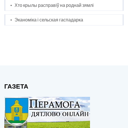
Хто крылы расправіў на роднай зямлі
Эканоміка і сельская гаспадарка
ГАЗЕТА