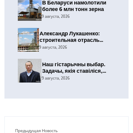
В Беларуси намолотили
более 6 млн тонн зерна
9 августа, 2026
Александр Лукашенко:
строительная отрасль
демонстрирует высокие
9 августа, 2026
результаты, сохраняя
статус одного из драйверов
Наш гістарычны выбар.
экономики
Задачы, якія ставіліся,
выкананы
9 августа, 2026
Предыдущая Новость