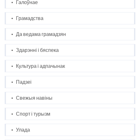
Галоўнае
Грамадства
Да ведама грамадзян
Здарэнні і бяспека
Культура і адпачынак
Падзеі
Свежыя навіны
Спорт і турызм
Улада