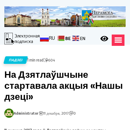
RU
BE
EN
1 min read
ПАДЗЕІ
604
На Дзятлаўшчыне
стартавала акцыя «Нашы
дзеці»
Administrator
11 декабря, 2017
0