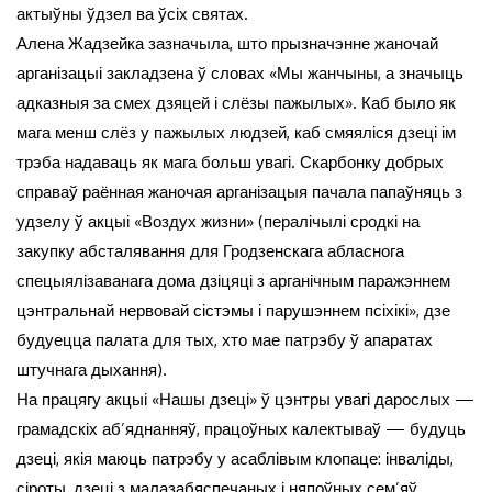
актыўны ўдзел ва ўсіх святах.
Алена Жадзейка зазначыла, што прызначэнне жаночай
арганізацыі закладзена ў словах «Мы жанчыны, а значыць
адказныя за смех дзяцей і слёзы пажылых». Каб было як
мага менш слёз у пажылых людзей, каб смяяліся дзеці ім
трэба надаваць як мага больш увагі. Скарбонку добрых
справаў раённая жаночая арганізацыя пачала папаўняць з
удзелу ў акцыі «Воздух жизни» (пералічылі сродкі на
закупку абсталявання для Гродзенскага абласнога
спецыялізаванага дома дзіцяці з арганічным паражэннем
цэнтральнай нервовай сістэмы і парушэннем псіхікі», дзе
будуецца палата для тых, хто мае патрэбу ў апаратах
штучнага дыхання).
На працягу акцыі «Нашы дзеці» ў цэнтры увагі дарослых —
грамадскіх аб’яднанняў, працоўных калектываў — будуць
дзеці, якія маюць патрэбу у асаблівым клопаце: інваліды,
сіроты, дзеці з малазабяспечаных і няпоўных сем’яў.