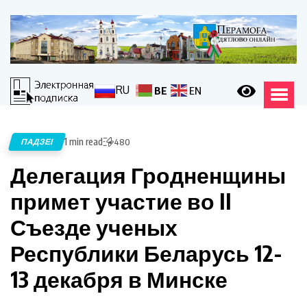
RU
BE
EN
1 min read
ПАДЗЕІ
480
Делегация Гродненщины
примет участие во II
Съезде ученых
Республики Беларусь 12-
13 декабря в Минске