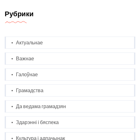
Рубрики
Актуальнае
Важнае
Галоўнае
Грамадства
Да ведама грамадзян
Здарэнні і бяспека
Культура і адпачынак