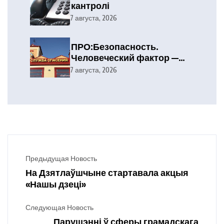
кантролі
7 августа, 2026
ПРО:Безопасность.
Человеческий фактор —
главная причина лесных
7 августа, 2026
пожаров
Предыдущая Новость
На Дзятлаўшчыне стартавала акцыя
«Нашы дзеці»
Следующая Новость
Парушэнні ў сферы грамадскага