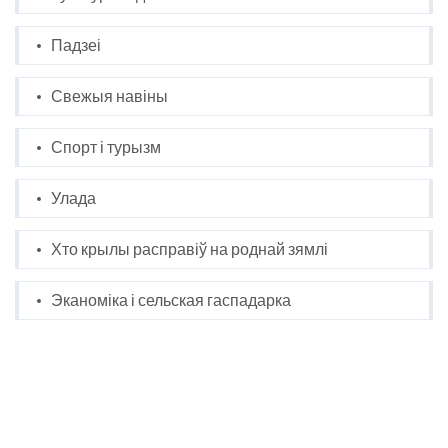
Падзеі
Свежыя навіны
Спорт і турызм
Улада
Хто крылы расправіў на роднай зямлі
Эканоміка і сельская гаспадарка