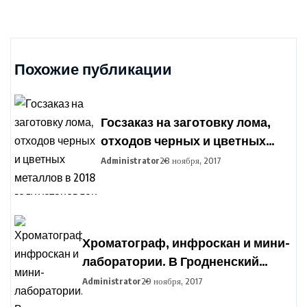
Похожие публикации
Госзаказ на заготовку лома,
отходов черных и цветных
металлов в 2018 году
Administrator
28 ноября, 2017
установлен в Беларуси
Хроматограф, инфроскан и мини-
лаборатории. В Гродненский
агропромышленный парк
Administrator
29 ноября, 2017
закупают оборудование для