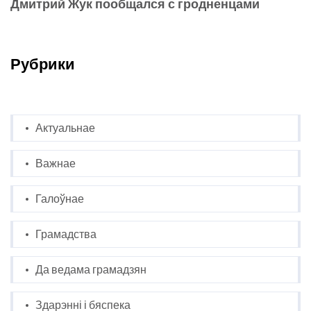
Дмитрий Жук пообщался с гродненцами
Рубрики
Актуальнае
Важнае
Галоўнае
Грамадства
Да ведама грамадзян
Здарэнні і бяспека