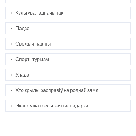
Культура і адпачынак
Падзеі
Свежыя навіны
Спорт і турызм
Улада
Хто крылы расправіў на роднай зямлі
Эканоміка і сельская гаспадарка