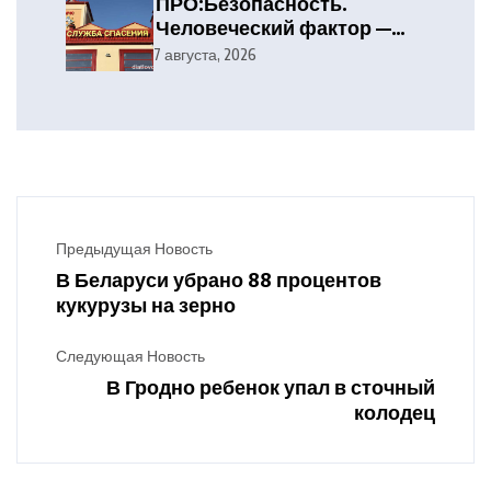
ПРО:Безопасность.
Человеческий фактор —
главная причина лесных
7 августа, 2026
пожаров
Предыдущая Новость
В Беларуси убрано 88 процентов
кукурузы на зерно
Следующая Новость
В Гродно ребенок упал в сточный
колодец