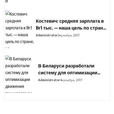
подготовки фермеров
Костевич: средняя зарплата в
Br1 тыс. — наша цель по стране,
но дифференциация по
Administrator
3 декабря, 2017
отраслям сохранится
В Беларуси разработали
систему для оптимизации
движения транспорта во
Administrator
4 декабря, 2017
время сельхозработ