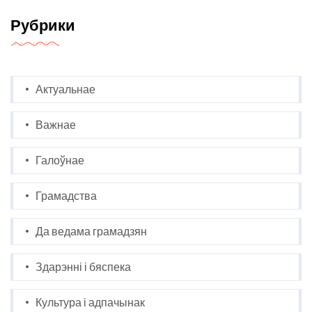
Рубрики
Актуальнае
Важнае
Галоўнае
Грамадства
Да ведама грамадзян
Здарэнні і бяспека
Культура і адпачынак