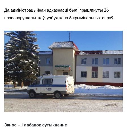
Да адміністрацыйнай адказнасці былі прыцягнуты 26
правапарушальнікаў, узбуджана 6 крымінальных спраў.
Занос – і лабавое сутыкненне