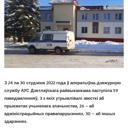
З 24 па 30 студзеня 2022 года ў аператыўна-дзяжурную
службу АУС Дзятлаўскага райвыканкама паступіла 59
паведамленняў, 3 з якіх утрымлівалі звесткі аб
прыкметах учыненага злачынства, 26 – аб
адміністрацыйных правапарушэннях, 30 – аб іншых
здарэннях.