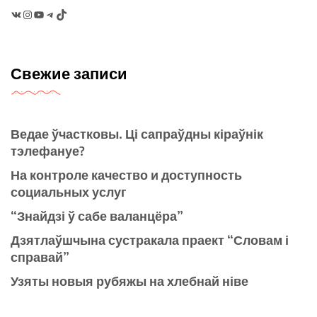
VK
Instagram
YouTube
Telegram
TikTok
Свежие записи
Ведае ўчастковы. Ці сапраўдны кіраўнік
тэлефануе?
На контроле качество и доступность
социальных услуг
“Знайдзі ў сабе валанцёра”
Дзятлаўшчына сустракала праект “Словам і
справай”
Узяты новыя рубяжы на хлебнай ніве