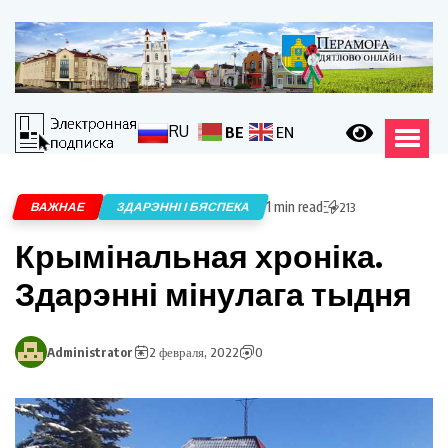
RU
BE
EN
1 min read
ВАЖНАЕ
ЗДАРЭННІ І БЯСПЕКА
213
Крымінальная хроніка.
Здарэнні мінулага тыдня
Administrator
2 февраля, 2022
0