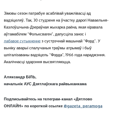
Зімовы сезон патрабуе асаблівай уважлівасці ад
вадзіцеляў. Так, 30 студзеня на ўчастку дарогі Наваельня-
Казлоўшчына-Дзераўная жыхарка раёна, якая кіравала
аўтамабілем “Фольксваген”, дапусціла занос і
лабавое сутыкненне
з сустрэчнай машынай “Форд”. У
выніку аварыі спалучаныя траўмы атрымаў і быў
шпіталізаваны вадзіцель “Форда”, 1966 года нараджэння.
Акалічнасці здарэння высвятляюцца.
Аляксандр БІЛЬ,
начальнік АУС Дзятлаўскага райвыканкама
Подписывайтесь на телеграм-канал «Дятлово
ОНЛАЙН» по короткой ссылке
@gazeta_peramoga