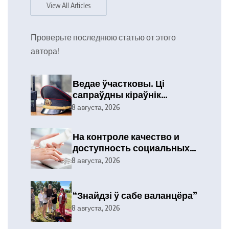
View All Articles
Проверьте последнюю статью от этого
автора!
Ведае ўчастковы. Ці
сапраўдны кіраўнік
тэлефануе?
8 августа, 2026
На контроле качество и
доступность социальных
услуг
8 августа, 2026
“Знайдзі ў сабе валанцёра”
8 августа, 2026