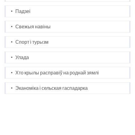
Падзеі
Свежыя навіны
Спорт і турызм
Улада
Хто крылы расправіў на роднай зямлі
Эканоміка і сельская гаспадарка