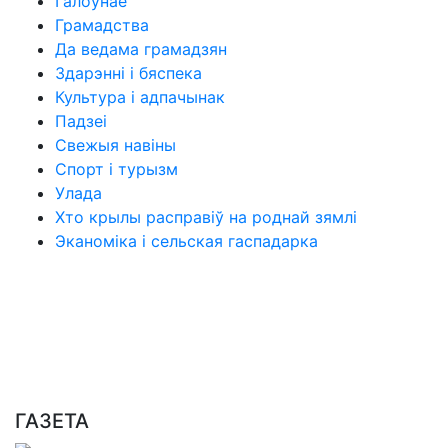
Галоўнае
Грамадства
Да ведама грамадзян
Здарэнні і бяспека
Культура і адпачынак
Падзеі
Свежыя навіны
Спорт і турызм
Улада
Хто крылы расправіў на роднай зямлі
Эканоміка і сельская гаспадарка
ГАЗЕТА