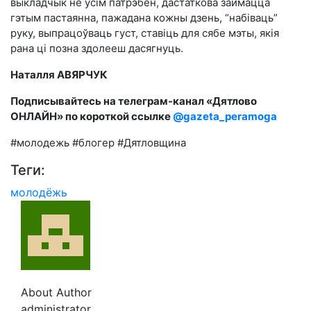
выкладчык не ўсім патрэбен, дастаткова займацца
гэтым пастаянна, пажадана кожны дзень, “набіваць”
руку, выпрацоўваць густ, ставіць для сябе мэты, якія
рана ці позна здолееш дасягнуць.
Наталля АВЯРЧУК
Подписывайтесь на телеграм-канал «Дятлово
ОНЛАЙН» по короткой ссылке
@gazeta_peramoga
#молодежь #блогер #Дятловщина
Теги:
молодёжь
About Author
administrator