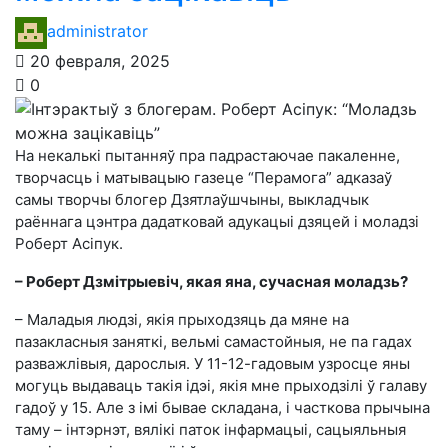
administrator
20 февраля, 2025
0
На некалькі пытанняў пра падрастаючае пакаленне,
творчасць і матывацыю газеце “Перамога” адказаў
самы творчы блогер Дзятлаўшчыны, выкладчык
раённага цэнтра дадатковай адукацыі дзяцей і моладзі
Роберт Асіпук.
– Роберт Дзмітрыевіч, якая яна, сучасная моладзь?
– Маладыя людзі, якія прыходзяць да мяне на
пазакласныя заняткі, вельмі самастойныя, не па гадах
разважлівыя, дарослыя. У 11-12-гадовым узросце яны
могуць выдаваць такія ідэі, якія мне прыходзілі ў галаву
гадоў у 15. Але з імі бывае складана, і часткова прычына
таму – інтэрнэт, вялікі паток інфармацыі, сацыяльныя