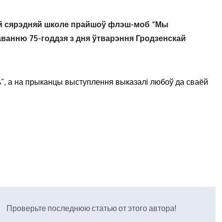
й сярэдняй школе прайшоў флэш-моб “Мы
аванню 75-годдзя з дня ўтварэння Гродзенскай
”, а на прыканцы выступлення выказалі любоў да сваёй
Проверьте последнюю статью от этого автора!