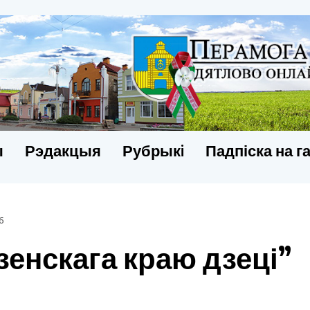
ы
Рэдакцыя
Рубрыкi
Падпіска на г
6
енскага краю дзеці”