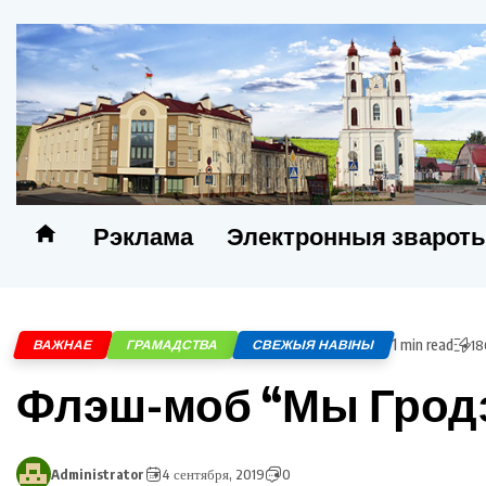
Рэклама
Электронныя зварот
1 min read
ВАЖНАЕ
ГРАМАДСТВА
СВЕЖЫЯ НАВІНЫ
18
Флэш-моб “Мы Гродз
Administrator
4 сентября, 2019
0