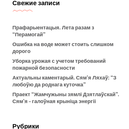
Свежие записи
Прафарыентацыя. Лета разам з
“Перамогай”
Ошибка на воде может стоить слишком
дорого
Уборка урожая с учетом требований
пожарной безопасности
Актуальны каментарый. Сям’я Ляхаў: “З
любоўю да роднага куточка”
Праект “Жамчужыны зямлі Дзятлаўскай”.
Сям’я – галоўная крыніца энергіі
Рубрики