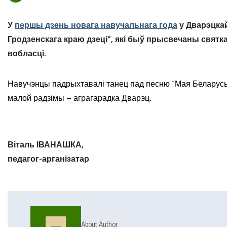
У
першы дзень новага навучальнага года
у Дварэцка
Гродзенскага краю дзеці”, які быў прысвечаны святк
вобласці.
Навучэнцы падрыхтавалі танец пад песню “Мая Беларусь
малой радзімы – аграгарадка Дварэц.
Віталь ІВАНАШКА,
педагог-арганізатар
About Author