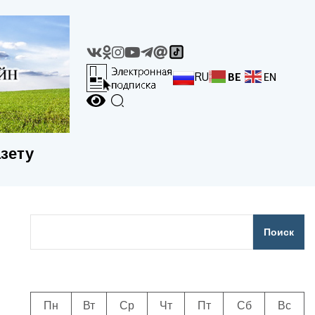
RU
BE
EN
азету
Поиск
Пн
Вт
Ср
Чт
Пт
Сб
Вс