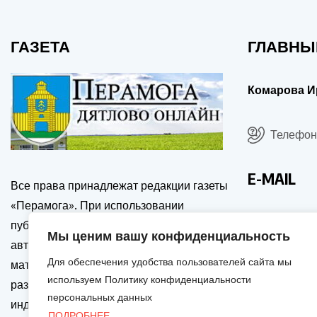
ГАЗЕТА
ГЛАВНЫ
Комарова И
Телефон:
E-MAIL
Все права принадлежат редакции газеты
«Перамога». При использовании
drgp@dia
публикаций сайта, ссылка на источник и
Мы ценим вашу конфиденциальность
автора обязательна. Перепечатка
Для обеспечения удобства пользователей сайта мы
материалов только с письменного
используем Политику конфиденциальности
разрешения редакции. Активная и
персональных данных
индексируемая гиперссылка на источник
ПОДРОБНЕЕ