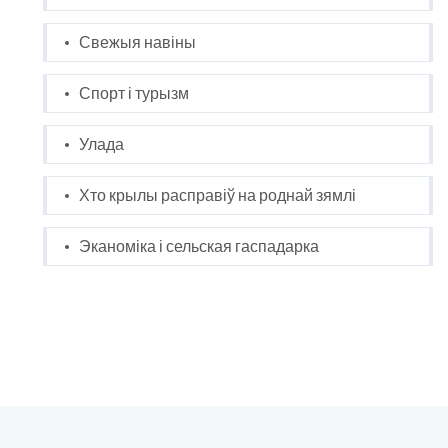
Свежыя навіны
Спорт і турызм
Улада
Хто крылы расправіў на роднай зямлі
Эканоміка і сельская гаспадарка