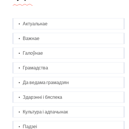
Актуальнае
Важнае
Галоўнае
Грамадства
Да ведама грамадзян
Здарэнні і бяспека
Культура і адпачынак
Падзеі