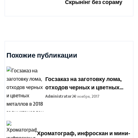
Скрынінг без сораму
Похожие публикации
Госзаказ на заготовку лома,
отходов черных и цветных
металлов в 2018 году
Administrator
28 ноября, 2017
установлен в Беларуси
Хроматограф, инфроскан и мини-