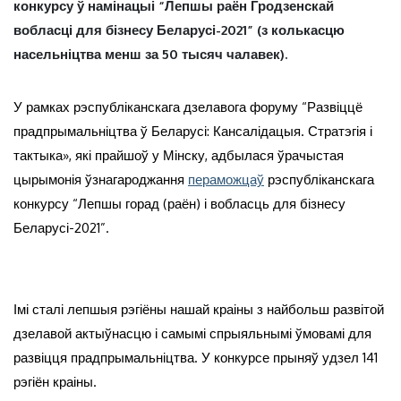
конкурсу ў намінацыі “Лепшы раён Гродзенскай
вобласці для бізнесу Беларусі-2021” (з колькасцю
насельніцтва менш за 50 тысяч чалавек).
У рамках рэспубліканскага дзелавога форуму “Развіццё
прадпрымальніцтва ў Беларусі: Кансалідацыя. Стратэгія і
тактыка», які прайшоў у Мінску, адбылася ўрачыстая
цырымонія ўзнагароджання
пераможцаў
рэспубліканскага
конкурсу “Лепшы горад (раён) і вобласць для бізнесу
Беларусі-2021”.
Імі сталі лепшыя рэгіёны нашай краіны з найбольш развітой
дзелавой актыўнасцю і самымі спрыяльнымі ўмовамі для
развіцця прадпрымальніцтва. У конкурсе прыняў удзел 141
рэгіён краіны.