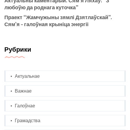
Актуальны каментарый. Сям’я Ляхаў: “З
любоўю да роднага куточка”
Праект “Жамчужыны зямлі Дзятлаўскай”.
Сям’я – галоўная крыніца энергіі
Рубрики
Актуальнае
Важнае
Галоўнае
Грамадства