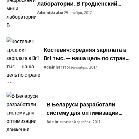
лаборатории. В Гродненский
агропромышленный парк
Administrator
29 ноября, 2017
закупают оборудование для
подготовки фермеров
Костевич: средняя зарплата в
Br1 тыс. — наша цель по стране,
но дифференциация по
Administrator
3 декабря, 2017
отраслям сохранится
В Беларуси разработали
систему для оптимизации
движения транспорта во
Administrator
4 декабря, 2017
время сельхозработ