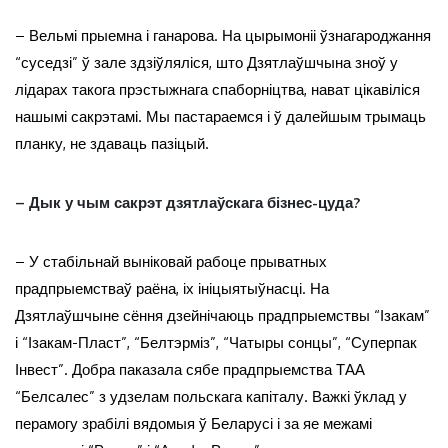
– Вельмі прыемна і ганарова. На цырымоніі ўзнагароджання
“суседзі” ў зале здзіўляліся, што Дзятлаўшчына зноў у
лідарах такога прэстыжнага спаборніцтва, нават цікавіліся
нашымі сакрэтамі. Мы пастараемся і ў далейшым трымаць
планку, не здаваць пазіцый.
– Дык у чым сакрэт дзятлаўскага бізнес-цуда?
– У стабільнай выніковай рабоце прыватных
прадпрыемстваў раёна, іх ініцыятыўнасці. На
Дзятлаўшчыне сёння дзейнічаюць прадпрыемствы “Ізакам”
і “Ізакам-Пласт”, “Белтэрміз”, “Чатыры сонцы”, “Суперпак
Інвест”. Добра паказала сябе прадпрыемства ТАА
“Белсалес” з удзелам польскага капіталу. Важкі ўклад у
перамогу зрабілі вядомыя ў Беларусі і за яе межамі