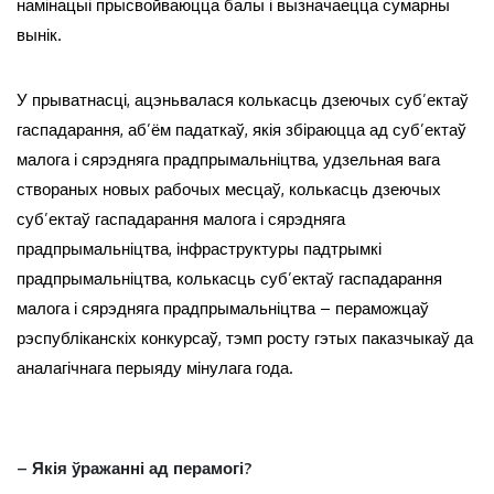
намінацыі прысвойваюцца балы і вызначаецца сумарны
вынік.
У прыватнасці, ацэньвалася колькасць дзеючых суб’ектаў
гаспадарання, аб’ём падаткаў, якія збіраюцца ад суб’ектаў
малога і сярэдняга прадпрымальніцтва, удзельная вага
створаных новых рабочых месцаў, колькасць дзеючых
суб’ектаў гаспадарання малога і сярэдняга
прадпрымальніцтва, інфраструктуры падтрымкі
прадпрымальніцтва, колькасць суб’ектаў гаспадарання
малога і сярэдняга прадпрымальніцтва – пераможцаў
рэспубліканскіх конкурсаў, тэмп росту гэтых паказчыкаў да
аналагічнага перыяду мінулага года.
– Якія ўражанні ад перамогі?