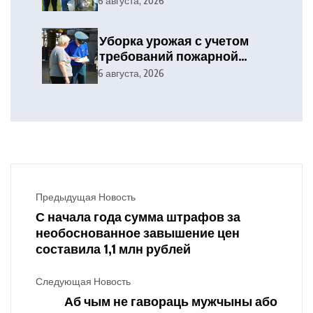
6 августа, 2026
Уборка урожая с учетом
требований пожарной
безопасности
6 августа, 2026
Предыдущая Новость
С начала года сумма штрафов за
необоснованное завышение цен
составила 1,1 млн рублей
Следующая Новость
Аб чым не гавораць мужчыны або