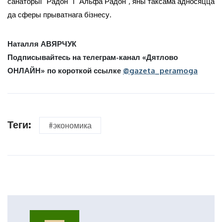
санаторыі “Радон” і “Альфа Радон”, яны таксама адносяцца
да сферы прыватнага бізнесу.
Наталля АВЯРЧУК
Подписывайтесь на телеграм-канал «Дятлово
ОНЛАЙН» по короткой ссылке
@gazeta_peramoga
Теги:
#экономика