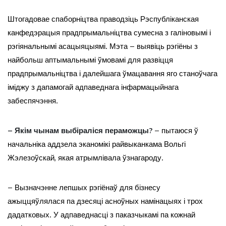
Штогадовае спаборніцтва праводзіць Рэспубліканская
канфедэрацыя прадпрымальніцтва сумесна з галіновымі і
рэгіянальнымі асацыяцыямі. Мэта – выявіць рэгіёны з
найбольш аптымальнымі ўмовамі для развіцця
прадпрымальніцтва і далейшага ўмацавання яго станоўчага
іміджу з дапамогай адпаведнага інфармацыйнага
забеспячэння.
– Якім чынам выбіраліся пераможцы?
– пытаюся ў
начальніка аддзела эканомікі райвыканкама Вольгі
Жэлезоўскай, якая атрымлівала ўзнагароду.
– Вызначэнне лепшых рэгіёнаў для бізнесу
ажыццяўлялася па дзесяці асноўных намінацыях і трох
дадатковых. У адпаведнасці з паказчыкамі па кожнай