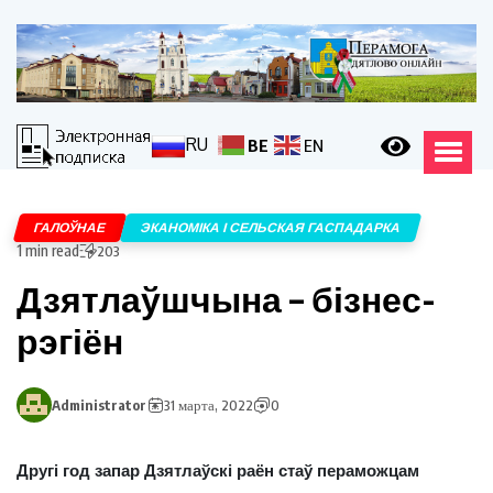
RU
BE
EN
ГАЛОЎНАЕ
ЭКАНОМІКА І СЕЛЬСКАЯ ГАСПАДАРКА
1 min read
203
Дзятлаўшчына – бізнес-
рэгіён
Administrator
31 марта, 2022
0
Другі год запар Дзятлаўскі раён стаў пераможцам