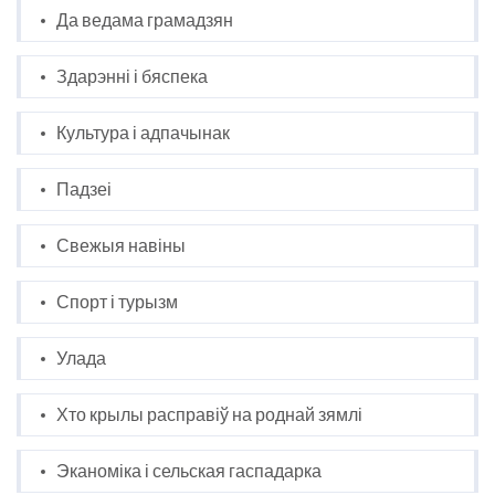
Да ведама грамадзян
Здарэнні і бяспека
Культура і адпачынак
Падзеі
Свежыя навіны
Спорт і турызм
Улада
Хто крылы расправіў на роднай зямлі
Эканоміка і сельская гаспадарка