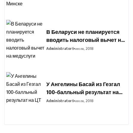
В Беларуси не планируется
вводить налоговый вычет на
медуслуги
Administrator
6 июля, 2018
У Ангелины Басай из Гезгал
100-балльный результат на
ЦТ
Administrator
6 июля, 2018