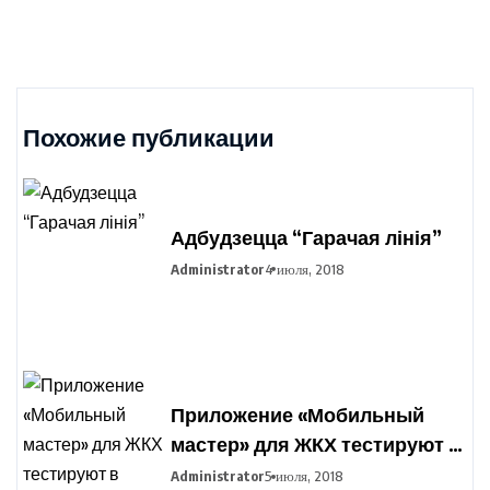
Похожие публикации
Адбудзецца “Гарачая лінія”
Administrator
4 июля, 2018
Приложение «Мобильный
мастер» для ЖКХ тестируют в
Минске
Administrator
5 июля, 2018