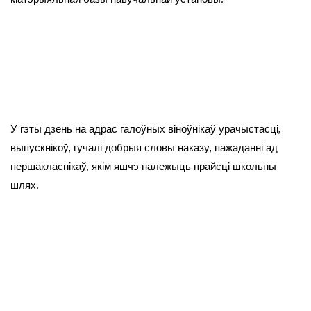
У гэты дзень на адрас галоўных віноўнікаў урачыстасці,
выпускнікоў, гучалі добрыя словы наказу, пажаданні ад
першакласнікаў, якім яшчэ належыць прайсці школьны
шлях.