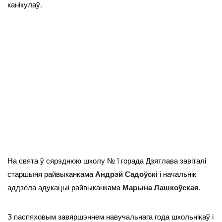
канікулаў.
На свята ў сярэднюю школу № 1 горада Дзятлава завіталі
старшыня райвыканкама
Андрэй Садоўскі
і начальнік
аддзела адукацыі райвыканкама
Марына Лашкоўская.
З паспяховым завяршэннем навучальнага года школьнікаў і