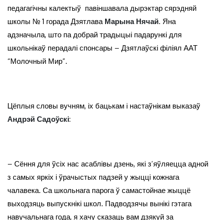
педагагічны калектыў павіншавала дырэктар сярэдняй
школы № 1 горада Дзятлава
Марына Нячай
. Яна
адзначыла, што па добрай традыцыі падарункі для
школьнікаў перадалі спонсары – Дзятлаўскі філіял ААТ
“Молочный Мир”.
Цёплыя словы вучням, іх бацькам і настаўнікам выказаў
Андрэй Садоўскі
:
– Сёння для ўсіх нас асаблівы дзень, які з’яўляецца адной
з самых яркіх і ўрачыстых падзей у жыцці кожнага
чалавека. Са школьнага парога ў самастойнае жыццё
выходзяць выпускнікі школ. Падводзячы вынікі гэтага
навучальнага года, я хачу сказаць вам дзякуй за