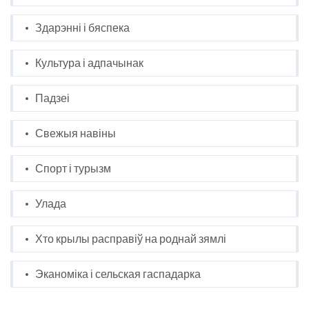
Здарэнні і бяспека
Культура і адпачынак
Падзеі
Свежыя навіны
Спорт і турызм
Улада
Хто крылы расправіў на роднай зямлі
Эканоміка і сельская гаспадарка