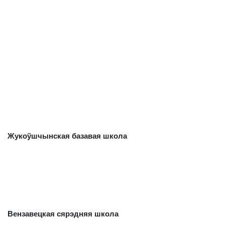
Жукоўшчынская базавая школа
Вензавецкая сярэдняя школа