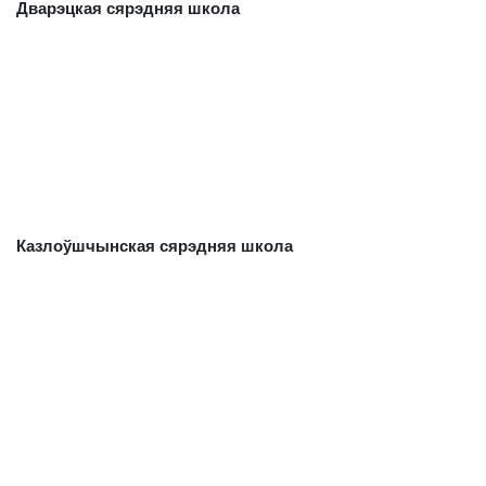
Дварэцкая сярэдняя школа
Казлоўшчынская сярэдняя школа