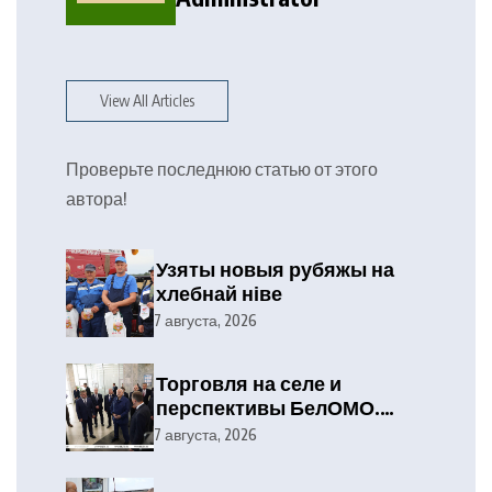
View All Articles
Проверьте последнюю статью от этого
автора!
Узяты новыя рубяжы на
хлебнай ніве
7 августа, 2026
Торговля на селе и
перспективы БелОМО.
Александр Лукашенко
7 августа, 2026
посетил Вилейский район