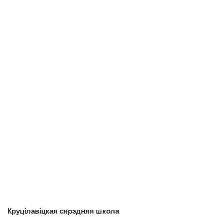
Круцілавіцкая сярэдняя школа