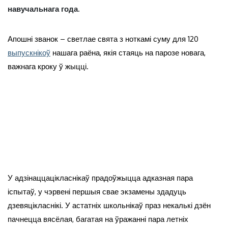
навучальнага года.
Апошні званок – светлае свята з ноткамі суму для 120
выпускнікоў
нашага раёна, якія стаяць на парозе новага,
важнага кроку ў жыцці.
У адзінаццацікласнікаў прадоўжыцца адказная пара
іспытаў, у чэрвені першыя свае экзамены здадуць
дзевяцікласнікі. У астатніх школьнікаў праз некалькі дзён
пачнецца вясёлая, багатая на ўражанні пара летніх