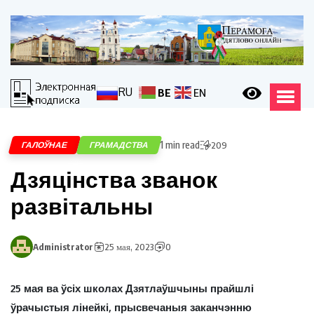
RU
BE
EN
1 min read
ГАЛОЎНАЕ
ГРАМАДСТВА
209
Дзяцінства званок
развітальны
Administrator
25 мая, 2023
0
25 мая ва ўсіх школах Дзятлаўшчыны прайшлі
ўрачыстыя лінейкі, прысвечаныя заканчэнню