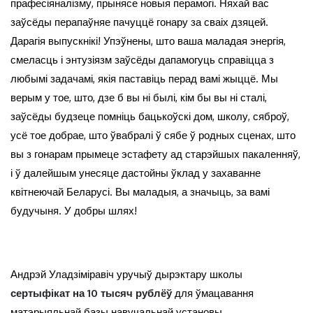
прафесіяналізму, прынясе новыя перамогі. Няхай вас
заўсёды перапаўняе пачуццё гонару за сваіх дзяцей.
Дарагія выпускнікі! Упэўнены, што ваша маладая энергія,
смеласць і энтузіязм заўсёды дапамогуць справіцца з
любымі задачамі, якія паставіць перад вамі жыццё. Мы
верым у тое, што, дзе б вы ні былі, кім бы вы ні сталі,
заўсёды будзеце помніць бацькоўскі дом, школу, сяброў,
усё тое добрае, што ўвабралі ў сябе ў родных сценах, што
вы з гонарам прымеце эстафету ад старэйшых пакаленняў,
і ў далейшым унесяце дастойны ўклад у захаванне
квітнеючай Беларусі. Вы маладыя, а значыць, за вамі
будучыня. У добры шлях!
Андрэй Уладзіміравіч уручыў дырэктару школы
сертыфікат на 10 тысяч рублёў
для ўмацавання
матэрыяльнай базы навучальнай установы.