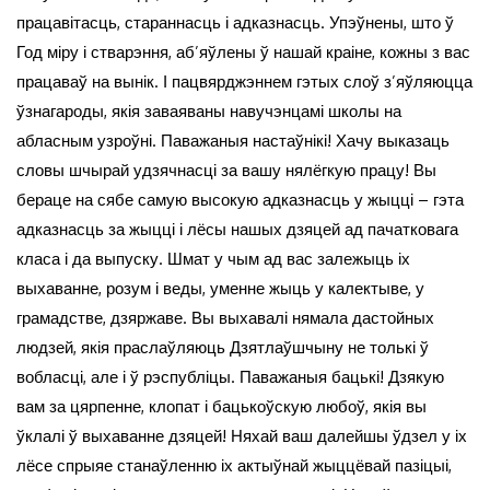
працавітасць, стараннасць і адказнасць. Упэўнены, што ў
Год міру і стварэння, аб’яўлены ў нашай краіне, кожны з вас
працаваў на вынік. І пацвярджэннем гэтых слоў з’яўляюцца
ўзнагароды, якія заваяваны навучэнцамі школы на
абласным узроўні. Паважаныя настаўнікі! Хачу выказаць
словы шчырай удзячнасці за вашу нялёгкую працу! Вы
бераце на сябе самую высокую адказнасць у жыцці – гэта
адказнасць за жыцці і лёсы нашых дзяцей ад пачатковага
класа і да выпуску. Шмат у чым ад вас залежыць іх
выхаванне, розум і веды, уменне жыць у калектыве, у
грамадстве, дзяржаве. Вы выхавалі нямала дастойных
людзей, якія праслаўляюць Дзятлаўшчыну не толькі ў
вобласці, але і ў рэспубліцы. Паважаныя бацькі! Дзякую
вам за цярпенне, клопат і бацькоўскую любоў, якія вы
ўклалі ў выхаванне дзяцей! Няхай ваш далейшы ўдзел у іх
лёсе спрыяе станаўленню іх актыўнай жыццёвай пазіцыі,