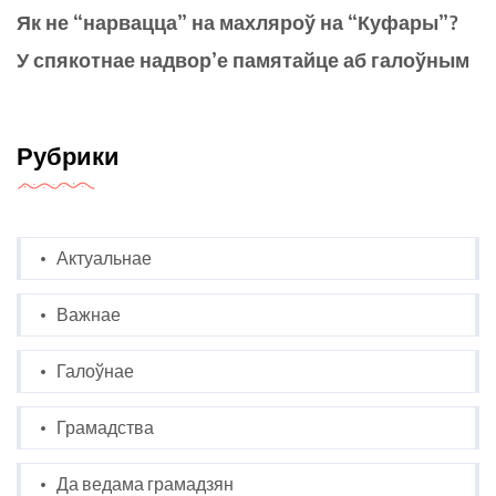
Як не “нарвацца” на махляроў на “Куфары”?
У спякотнае надвор’е памятайце аб галоўным
Рубрики
Актуальнае
Важнае
Галоўнае
Грамадства
Да ведама грамадзян