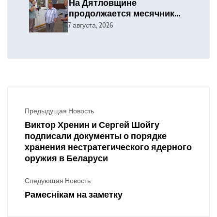
На Дятловщине
продолжается месячник
безопасности труда при
7 августа, 2026
проведении уборочных
работ
Предыдущая Новость
Виктор Хренин и Сергей Шойгу
подписали документы о порядке
хранения нестратегического ядерного
оружия в Беларуси
Следующая Новость
Рамеснікам на заметку