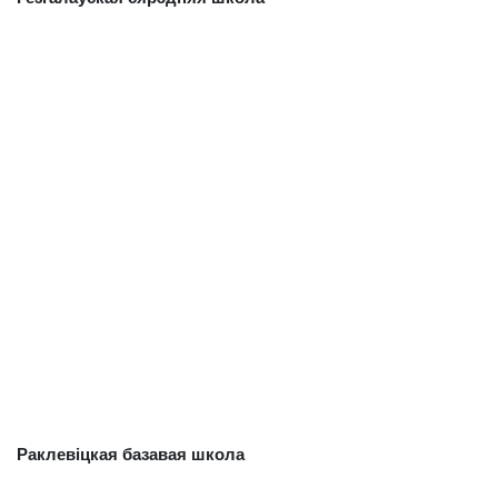
Раклевіцкая базавая школа