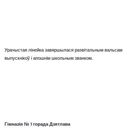
Урачыстая лінейка завяршылася развітальным вальсам
выпускнікоў і апошнім школьным званком.
Гімназія № 1 горада Дзятлава