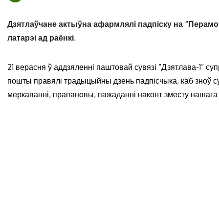
Дзятлаўчане актыўна афармлялі падпіску на “Перамог
латарэі ад раёнкі.
21 верасня ў аддзяленні паштовай сувязі “Дзятлава-1” суп
пошты правялі традыцыйны дзень падпісчыка, каб зноў су
меркаванні, прапановы, пажаданні наконт зместу нашаг