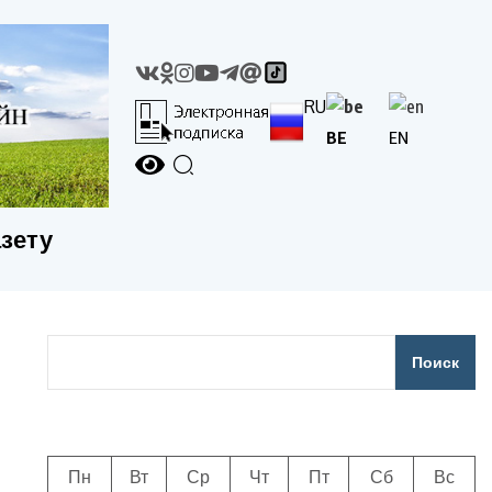
RU
BE
EN
азету
Поиск
Пн
Вт
Ср
Чт
Пт
Сб
Вс