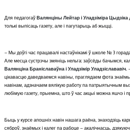
Для педагогаў
Валянціны Лейтар і Уладзіміра Цыдзіка
толькі выпісаць газету, але і пагутарыць аб жыцці.
– Мы доўгі час працавалі настаўнікамі ў школе № 3 гора
Але месца сустрэчы змяніць нельга: заўсёды бачымся, ка
Валянціна Браніславаўна і Уладзімір Уладзіслававіч
.
цікавасцю даведваемся навіны, праглядаем фота знаёмы
навінам, адзначаем вялікую работу па патрыятычным вых
любімую газету, прыемна, што ў час акцыі можна яшчэ і 
Быць у курсе апошніх навін нашага раёна, знаходзіць к
сяброў, знаёмых і калег па рабоце – акалічнасць, дзяк