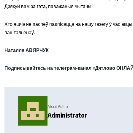
Дзякуй вам за гэта, паважаныя чытачы!
Хто яшчэ не паспеў падпісацца на нашу газету ў час акцы
паштальёнаў.
Наталля АВЯРЧУК
Подписывайтесь на телеграм-канал «Дятлово ОНЛАЙ
About Author
Administrator