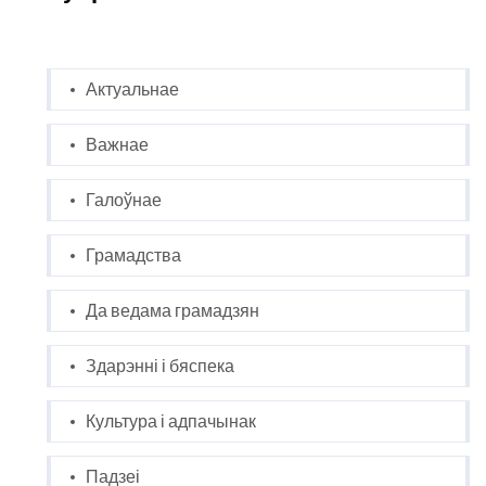
Актуальнае
Важнае
Галоўнае
Грамадства
Да ведама грамадзян
Здарэнні і бяспека
Культура і адпачынак
Падзеі