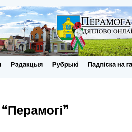
ы
Рэдакцыя
Рубрыкi
Падпіска на г
 “Перамогі”