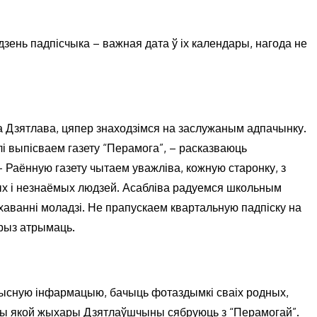
дзень падпісчыка – важная дата ў іх календары, нагода не
да Дзятлава, цяпер знаходзімся на заслужаным адпачынку.
лі выпісваем газету “Перамога”, – расказваюць
 – Раённую газету чытаем уважліва, кожную старонку, з
х і незнаёмых людзей. Асабліва радуемся школьным
аванні моладзі. Не прапускаем квартальную падпіску на
прыз атрымаць.
арысную інфармацыю, бачыць фотаздымкі сваіх родных,
уючы якой жыхары Дзятлаўшчыны сябруюць з “Перамогай”.