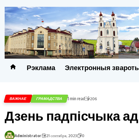
Рэклама
Электронныя зварот
1 min read
ВАЖНАЕ
ГРАМАДСТВА
206
Дзень падпісчыка ад
Administrator
21 сентября, 2023
0