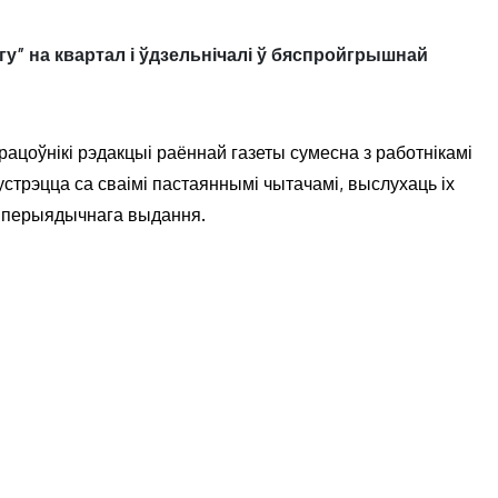
у” на квартал і ўдзельнічалі ў бяспройгрышнай
рацоўнікі рэдакцыі раённай газеты сумесна з работнікамі
стрэцца са сваімі пастаяннымі чытачамі, выслухаць іх
а перыядычнага выдання.