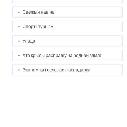
Свежыя навіны
Спорт і турызм
Улада
Хто крылы расправіў на роднай зямлі
Эканоміка і сельская гаспадарка