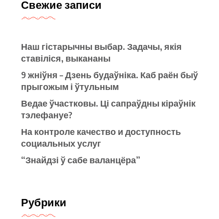
Свежие записи
Наш гістарычны выбар. Задачы, якія
ставіліся, выкананы
9 жніўня – Дзень будаўніка. Каб раён быў
прыгожым і ўтульным
Ведае ўчастковы. Ці сапраўдны кіраўнік
тэлефануе?
На контроле качество и доступность
социальных услуг
“Знайдзі ў сабе валанцёра”
Рубрики