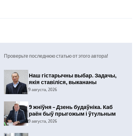
Проверьте последнюю статью от этого автора!
Наш гістарычны выбар. Задачы,
якія ставіліся, выкананы
9 августа, 2026
9 жніўня – Дзень будаўніка. Каб
раён быў прыгожым і ўтульным
9 августа, 2026