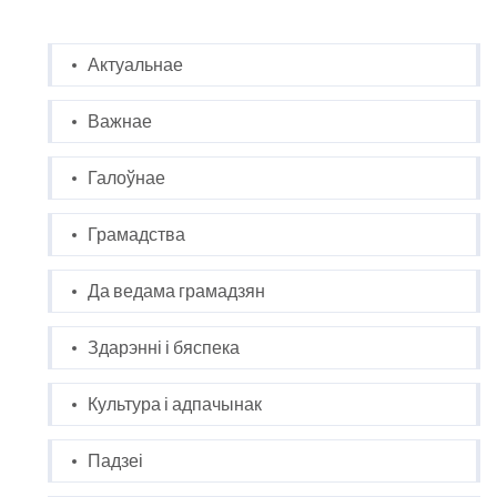
Актуальнае
Важнае
Галоўнае
Грамадства
Да ведама грамадзян
Здарэнні і бяспека
Культура і адпачынак
Падзеі