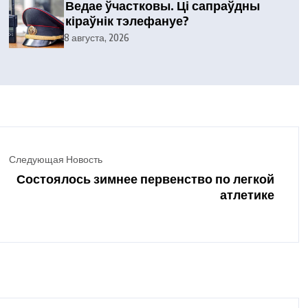
Ведае ўчастковы. Ці сапраўдны
кіраўнік тэлефануе?
8 августа, 2026
Следующая Новость
Состоялось зимнее первенство по легкой
атлетике