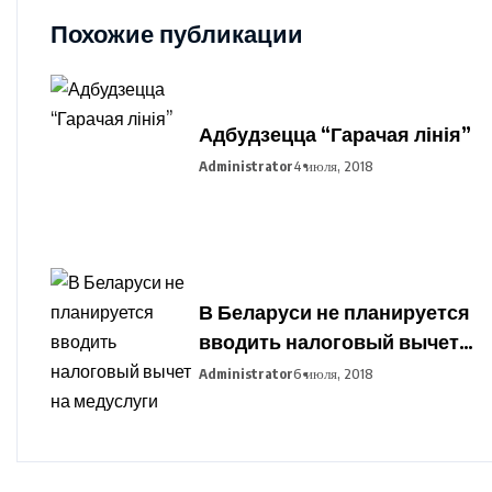
Похожие публикации
Адбудзецца “Гарачая лінія”
Administrator
4 июля, 2018
В Беларуси не планируется
вводить налоговый вычет
на медуслуги
Administrator
6 июля, 2018