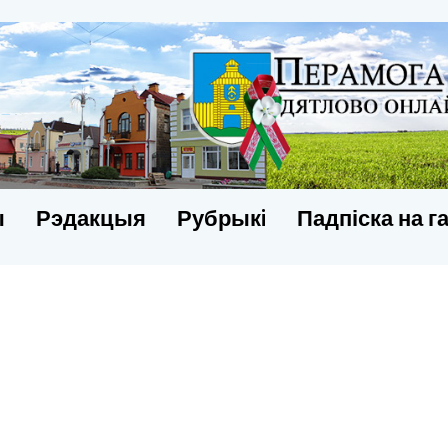
ы
Рэдакцыя
Рубрыкi
Падпіска на г