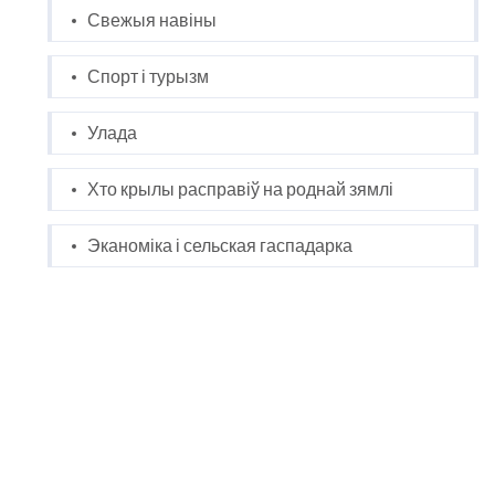
Свежыя навіны
Спорт і турызм
Улада
Хто крылы расправіў на роднай зямлі
Эканоміка і сельская гаспадарка