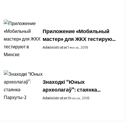
Приложение «Мобильный
мастер» для ЖКХ тестируют
в Минске
Administrator
5 июля, 2018
Знаходкі “Юных
археолагаў”: стаянка
Пархуты-2
Administrator
10 июля, 2018