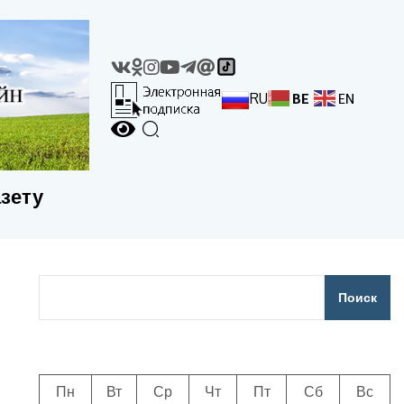
RU
BE
EN
азету
Поиск
Пн
Вт
Ср
Чт
Пт
Сб
Вс