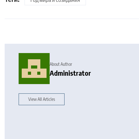
Год мира и созидания
About Author
Administrator
View All Articles