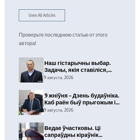
View All Articles
Проверьте последнюю статью от этого
автора!
Наш гістарычны выбар.
Задачы, якія ставіліся,
выкананы
9 августа, 2026
9 жніўня – Дзень будаўніка.
Каб раён быў прыгожым і
ўтульным
9 августа, 2026
Ведае ўчастковы. Ці
сапраўдны кіраўнік