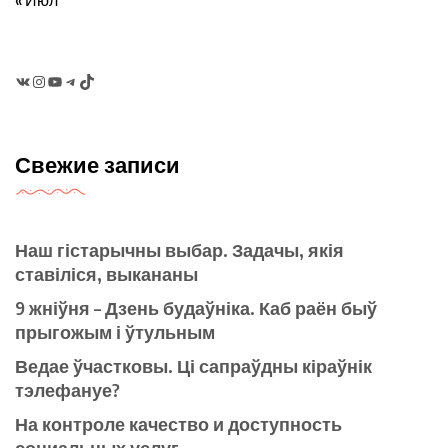
VK
Instagram
YouTube
Telegram
TikTok
Свежие записи
Наш гістарычны выбар. Задачы, якія
ставіліся, выкананы
9 жніўня – Дзень будаўніка. Каб раён быў
прыгожым і ўтульным
Ведае ўчастковы. Ці сапраўдны кіраўнік
тэлефануе?
На контроле качество и доступность
социальных услуг