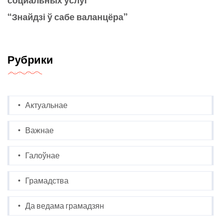
“Знайдзі ў сабе валанцёра”
Рубрики
Актуальнае
Важнае
Галоўнае
Грамадства
Да ведама грамадзян