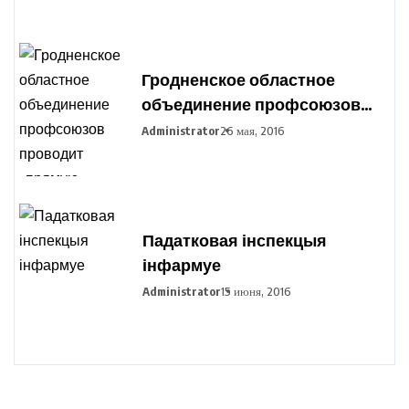
Гродненское областное
объединение профсоюзов
проводит «прямую
Administrator
26 мая, 2016
телефонную линию»
Падатковая інспекцыя
інфармуе
Administrator
15 июня, 2016