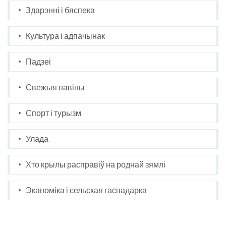
Здарэнні і бяспека
Культура і адпачынак
Падзеі
Свежыя навіны
Спорт і турызм
Улада
Хто крылы расправіў на роднай зямлі
Эканоміка і сельская гаспадарка