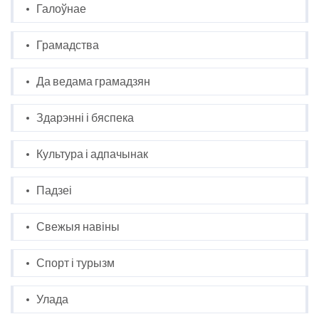
Галоўнае
Грамадства
Да ведама грамадзян
Здарэнні і бяспека
Культура і адпачынак
Падзеі
Свежыя навіны
Спорт і турызм
Улада