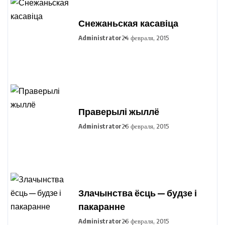
Снежаньская касавіца
Administrator
24 февраля, 2015
Праверылі жыллё
Administrator
26 февраля, 2015
Злачынства ёсць — будзе і
пакаранне
Administrator
26 февраля, 2015