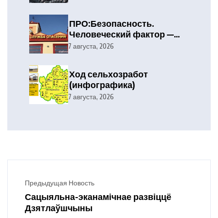
ПРО:Безопасность.
Человеческий фактор —
главная причина лесных
7 августа, 2026
пожаров
Ход сельхозработ
(инфографика)
7 августа, 2026
Предыдущая Новость
Сацыяльна-эканамічнае развіццё
Дзятлаўшчыны