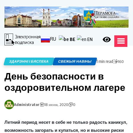
RU
BE
EN
1 min read
ЗДАРЭННІ І БЯСПЕКА
СВЕЖЫЯ НАВІНЫ
160
День безопасности в
оздоровительном лагере
Administrator
18 июня, 2020
0
Летний период несет в себе не только радость каникул,
возможность загорать и купаться, но и высокие риски