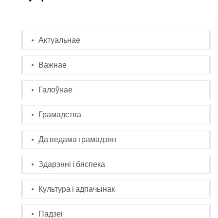
Актуальнае
Важнае
Галоўнае
Грамадства
Да ведама грамадзян
Здарэнні і бяспека
Культура і адпачынак
Падзеі