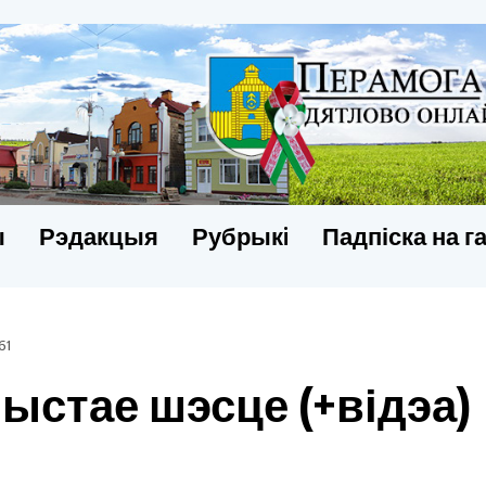
ы
Рэдакцыя
Рубрыкi
Падпіска на г
61
чыстае шэсце (+відэа)