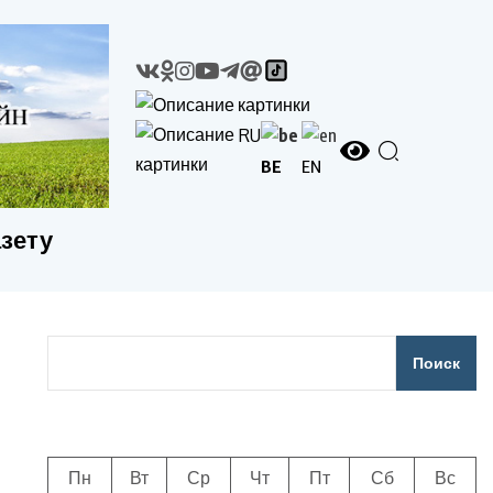
RU
BE
EN
азету
Поиск
Пн
Вт
Ср
Чт
Пт
Сб
Вс