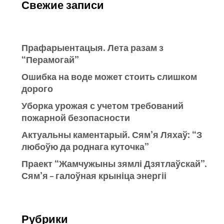
Свежие записи
Прафарыентацыя. Лета разам з
“Перамогай”
Ошибка на воде может стоить слишком
дорого
Уборка урожая с учетом требований
пожарной безопасности
Актуальны каментарый. Сям’я Ляхаў: “З
любоўю да роднага куточка”
Праект “Жамчужыны зямлі Дзятлаўскай”.
Сям’я – галоўная крыніца энергіі
Рубрики