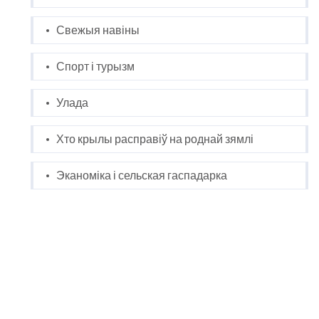
Свежыя навіны
Спорт і турызм
Улада
Хто крылы расправіў на роднай зямлі
Эканоміка і сельская гаспадарка