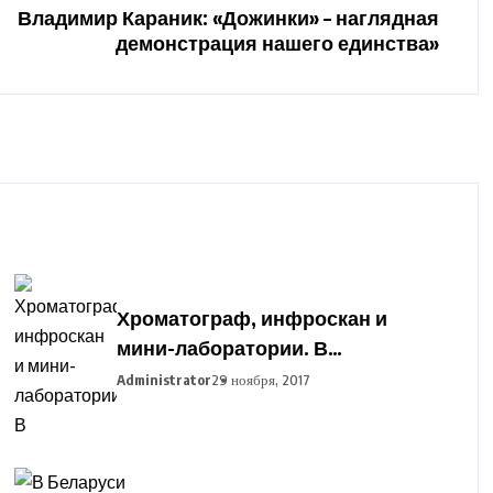
Владимир Караник: «Дожинки» – наглядная
демонстрация нашего единства»
Хроматограф, инфроскан и
мини-лаборатории. В
Гродненский
Administrator
29 ноября, 2017
агропромышленный парк
закупают оборудование для
подготовки фермеров