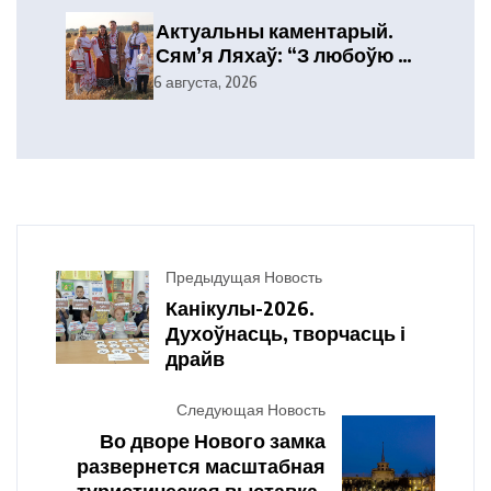
Актуальны каментарый.
Сям’я Ляхаў: “З любоўю да
роднага куточка”
6 августа, 2026
Предыдущая Новость
Канікулы-2026.
Духоўнасць, творчасць і
драйв
Следующая Новость
Во дворе Нового замка
развернется масштабная
туристическая выставка-