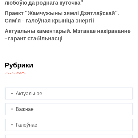
любоўю да роднага куточка”
Праект “Жамчужыны зямлі Дзятлаўскай”.
Сям’я – галоўная крыніца энергіі
Актуальны каментарый. Мэтавае накіраванне
– гарант стабільнасці
Рубрики
Актуальнае
Важнае
Галоўнае