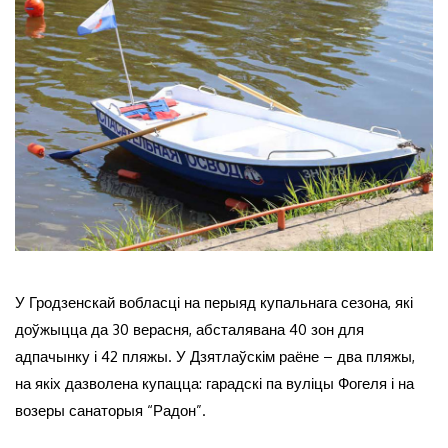
У Гродзенскай вобласці на перыяд купальнага сезона, які
доўжыцца да 30 верасня, абсталявана 40 зон для
адпачынку і 42 пляжы. У Дзятлаўскім раёне – два пляжы,
на якіх дазволена купацца: гарадскі па вуліцы Фогеля і на
возеры санаторыя “Радон”.