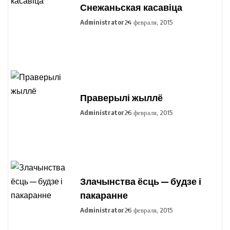
Снежаньская касавіца
Administrator
24 февраля, 2015
Праверылі жыллё
Administrator
26 февраля, 2015
Злачынства ёсць — будзе і
пакаранне
Administrator
26 февраля, 2015