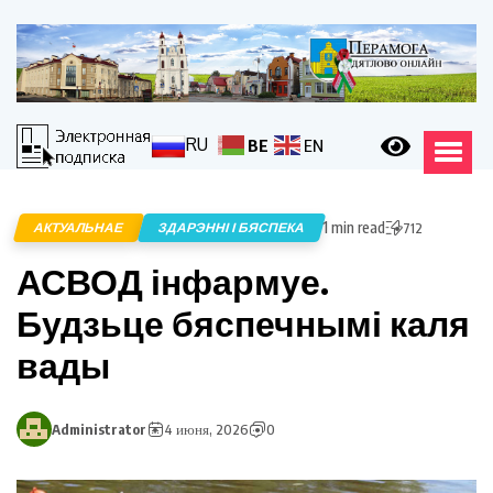
RU
BE
EN
1 min read
АКТУАЛЬНАЕ
ЗДАРЭННІ І БЯСПЕКА
712
АСВОД інфармуе.
Будзьце бяспечнымі каля
вады
Administrator
4 июня, 2026
0