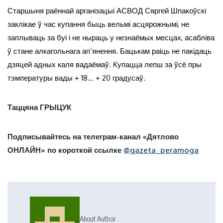
Старшыня раённай арганіза
цыі АСВОД Сяргей Шпакоўскі
заклікае ў час купання быць вельмі асцярожнымі, не
заплываць за буі і не ныраць у незнаёмых месцах, асабліва
ў стане алкагольнага ап’янення. Бацькам раіць не пакідаць
дзяцей адных каля вадаёмаў. Купацца лепш за ўсё пры
тэмпературы вады + 18… + 20 градусаў.
Таццяна ГРЫЦУК
Подписывайтесь на телеграм-канал «Дятлово
ОНЛАЙН» по короткой ссылке
@gazeta_peramoga
About Author