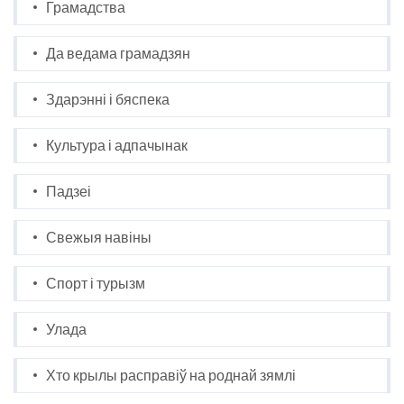
Грамадства
Да ведама грамадзян
Здарэнні і бяспека
Культура і адпачынак
Падзеі
Свежыя навіны
Спорт і турызм
Улада
Хто крылы расправіў на роднай зямлі